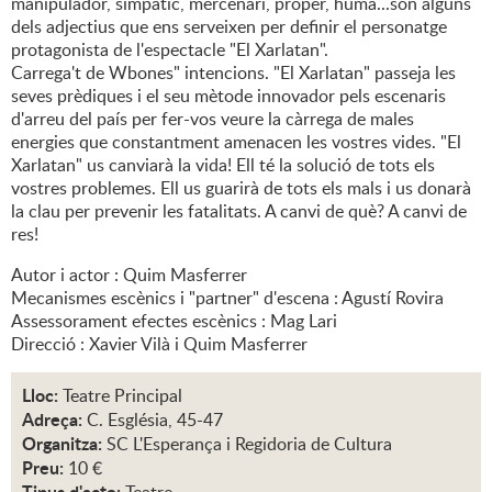
manipulador, simpàtic, mercenari, proper, humà...són alguns
dels adjectius que ens serveixen per definir el personatge
protagonista de l'espectacle "El Xarlatan".
Carrega't de Wbones" intencions. "El Xarlatan" passeja les
seves prèdiques i el seu mètode innovador pels escenaris
d'arreu del país per fer-vos veure la càrrega de males
energies que constantment amenacen les vostres vides. "El
Xarlatan" us canviarà la vida! Ell té la solució de tots els
vostres problemes. Ell us guarirà de tots els mals i us donarà
la clau per prevenir les fatalitats. A canvi de què? A canvi de
res!
Autor i actor : Quim Masferrer
Mecanismes escènics i "partner" d'escena : Agustí Rovira
Assessorament efectes escènics : Mag Lari
Direcció : Xavier Vilà i Quim Masferrer
Lloc:
Teatre Principal
Adreça:
C. Església, 45-47
Organitza:
SC L'Esperança i Regidoria de Cultura
Preu:
10 €
Tipus d'acte: