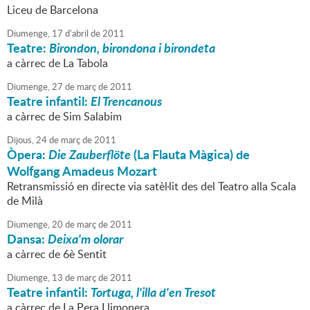
Liceu de Barcelona
Diumenge,
17
d'
abril
de
2011
Teatre:
Birondon, birondona i birondeta
a càrrec de La Tabola
Diumenge,
27
de
març
de
2011
Teatre infantil:
El Trencanous
a càrrec de Sim Salabim
Dijous,
24
de
març
de
2011
Òpera:
Die Zauberflöte
(La Flauta Màgica) de
Wolfgang Amadeus Mozart
Retransmissió en directe via satèl·lit des del Teatro alla Scala
de Milà
Diumenge,
20
de
març
de
2011
Dansa:
Deixa'm olorar
a càrrec de 6è Sentit
Diumenge,
13
de
març
de
2011
Teatre infantil:
Tortuga, l'illa d'en Tresot
a càrrec de La Pera Llimonera