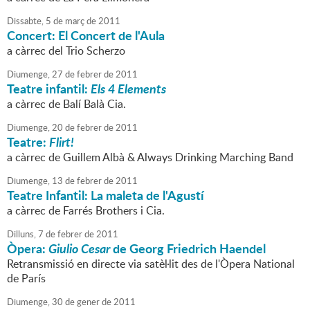
Dissabte,
5
de
març
de
2011
Concert: El Concert de l'Aula
a càrrec del Trio Scherzo
Diumenge,
27
de
febrer
de
2011
Teatre infantil:
Els 4 Elements
a càrrec de Balí Balà Cia.
Diumenge,
20
de
febrer
de
2011
Teatre:
Flirt!
a càrrec de Guillem Albà & Always Drinking Marching Band
Diumenge,
13
de
febrer
de
2011
Teatre Infantil: La maleta de l'Agustí
a càrrec de Farrés Brothers i Cia.
Dilluns,
7
de
febrer
de
2011
Òpera:
Giulio Cesar
de Georg Friedrich Haendel
Retransmissió en directe via satèl·lit des de l'Òpera National
de París
Diumenge,
30
de
gener
de
2011