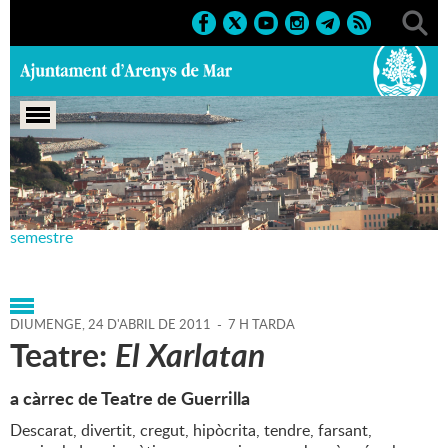
Portada
>
Agenda
>
24-04-
2011
>
Marcs
>
Culturals
>
2011
>
Teatre Principal - 1r
semestre
DIUMENGE,
24
D'
ABRIL
DE
2011
-
7 H TARDA
Teatre:
El Xarlatan
a càrrec de Teatre de Guerrilla
Descarat, divertit, cregut, hipòcrita, tendre, farsant,