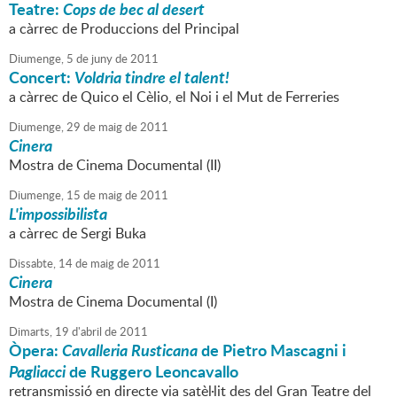
Teatre:
Cops de bec al desert
a càrrec de Produccions del Principal
Diumenge,
5
de
juny
de
2011
Concert:
Voldria tindre el talent!
a càrrec de Quico el Cèlio, el Noi i el Mut de Ferreries
Diumenge,
29
de
maig
de
2011
Cinera
Mostra de Cinema Documental (II)
Diumenge,
15
de
maig
de
2011
L'impossibilista
a càrrec de Sergi Buka
Dissabte,
14
de
maig
de
2011
Cinera
Mostra de Cinema Documental (I)
Dimarts,
19
d'
abril
de
2011
Òpera:
Cavalleria Rusticana
de Pietro Mascagni i
Pagliacci
de Ruggero Leoncavallo
retransmissió en directe via satèl·lit des del Gran Teatre del