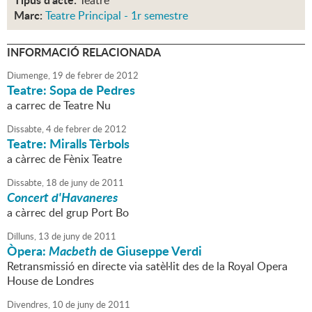
Teatre
Marc:
Teatre Principal - 1r semestre
INFORMACIÓ RELACIONADA
Diumenge,
19
de
febrer
de
2012
Teatre: Sopa de Pedres
a carrec de Teatre Nu
Dissabte,
4
de
febrer
de
2012
Teatre: Miralls Tèrbols
a càrrec de Fènix Teatre
Dissabte,
18
de
juny
de
2011
Concert d'Havaneres
a càrrec del grup Port Bo
Dilluns,
13
de
juny
de
2011
Òpera:
Macbeth
de Giuseppe Verdi
Retransmissió en directe via satèl·lit des de la Royal Opera
House de Londres
Divendres,
10
de
juny
de
2011