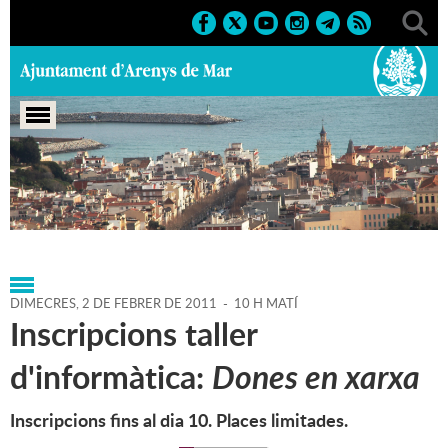
Portada
>
Agenda
>
02-02-
2011
>
Marcs
>
Societat
>
2011
>
Cursos
DIMECRES,
2
DE
FEBRER
DE
2011
-
10 H MATÍ
Inscripcions taller
d'informàtica:
Dones en xarxa
Inscripcions fins al dia 10. Places limitades.