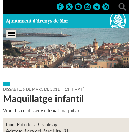
Portada
>
Agenda
>
05-03-
2011
>
Marcs
>
Culturals
>
2011
>
Carnaval
DISSABTE,
5
DE
MARÇ
DE
2011
-
11 H MATÍ
Maquillatge infantil
Vine, tria el disseny i deixat maquillar
Lloc:
Pati del C.C.Calisay
Adreça:
Riera del Pare Fita, 31