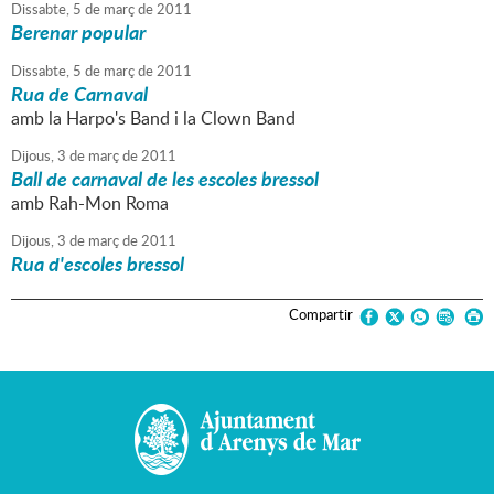
Dissabte,
5
de
març
de
2011
Berenar popular
Dissabte,
5
de
març
de
2011
Rua de Carnaval
amb la Harpo's Band i la Clown Band
Dijous,
3
de
març
de
2011
Ball de carnaval de les escoles bressol
amb Rah-Mon Roma
Dijous,
3
de
març
de
2011
Rua d'escoles bressol
Compartir