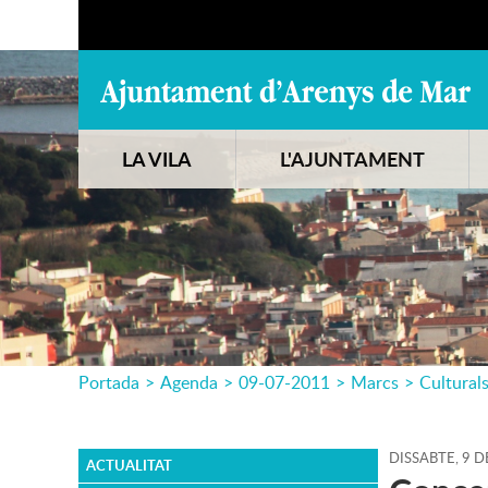
LA VILA
L'AJUNTAMENT
Portada
>
Agenda
>
09-07-2011
>
Marcs
>
Cultural
DISSABTE,
9
D
ACTUALITAT