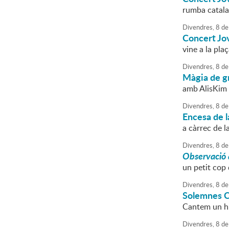
rumba catalan
Divendres,
8
de
Concert Jo
vine a la plaç
Divendres,
8
de
Màgia de gr
amb AlisKim
Divendres,
8
de
Encesa de l
a càrrec de l
Divendres,
8
de
Observació 
un petit cop 
Divendres,
8
de
Solemnes C
Cantem un him
Divendres,
8
de