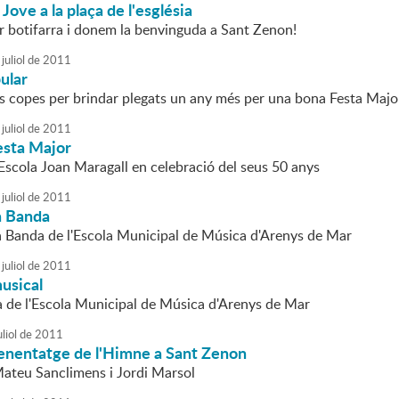
Jove a la plaça de l'església
r botifarra i donem la benvinguda a Sant Zenon!
juliol
de
2011
ular
s copes per brindar plegats un any més per una bona Festa Major
juliol
de
2011
esta Major
'Escola Joan Maragall en celebració del seus 50 anys
juliol
de
2011
a Banda
la Banda de l'Escola Municipal de Música d'Arenys de Mar
juliol
de
2011
usical
 de l'Escola Municipal de Música d'Arenys de Mar
liol
de
2011
renentatge de l'Himne a Sant Zenon
Mateu Sanclimens i Jordi Marsol