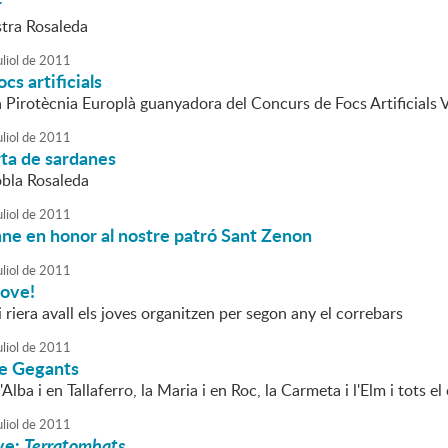
r
tra Rosaleda
liol
de
2011
ocs artificials
a Pirotècnia Europlà guanyadora del Concurs de Focs Artificials 
liol
de
2011
rta de sardanes
obla Rosaleda
liol
de
2011
ne en honor al nostre patró Sant Zenon
liol
de
2011
Jove!
 riera avall els joves organitzen per segon any el correbars
liol
de
2011
de Gegants
'Alba i en Tallaferro, la Maria i en Roc, la Carmeta i l'Elm i tots e
liol
de
2011
ve:
Terratombats