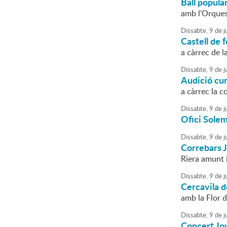
Ball popula
amb l'Orques
Dissabte,
9
de
ju
Castell de f
a càrrec de l
Dissabte,
9
de
ju
Audició cu
a càrrec la c
Dissabte,
9
de
ju
Ofici Solem
Dissabte,
9
de
ju
Correbars 
Riera amunt i
Dissabte,
9
de
ju
Cercavila 
amb la Flor d
Dissabte,
9
de
ju
Concert Jo