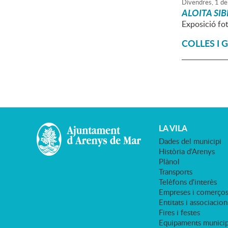
Divendres,
1
de
ALOITA SI
Exposició fo
COLLES I 
LA VILA
Dades del municipi
Història d'Arenys
Plànol
Transports
Telèfons d'interès
Empreses i comerço
Entitats i associacion
Fires i festes
Equipaments municip