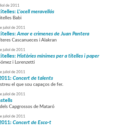
liol
de
2011
itelles:
L'ocell meravellós
itelles Babi
e
juliol
de
2011
itelles:
Amor e crimenes de Juan Pantera
Títeres Cascanueces i Alakran
e
juliol
de
2011
itelles:
Històries mínimes per a titelles i paper
Gómez i Lorenzetti
e
juliol
de
2011
2011:
Concert de talents
streu el que sou capaços de fer.
e
juliol
de
2011
stells
 dels Capgrossos de Mataró
e
juliol
de
2011
2011:
Concert de Esco-t