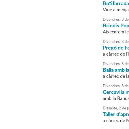
Botifarrada 
Vine a menja
Divendres,
8
de
Brindis Pop
Aixecarem le
Divendres,
8
de
Pregó de F
a càrrec de l
Divendres,
8
de
Balla amb l
a càrrec de 
Divendres,
8
de
Cercavila m
amb la Banda
Dissabte,
2
de
ju
Taller d'ap
a càrrec de 