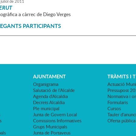
juliol
de
2011
BERUT
togràfica a càrrec de Diego Verges
GEGANTS PARTICIPANTS
AJUNTAMENT
TRÀMITS I 
Organigrama
Actuació Muni
Salutació de l'Alcalde
Pressupost 2
Agenda d'Alcaldia
Normativa i o
Decrets Alcaldia
Formularis
Ple municipal
Cursos
s
Junta de Govern Local
Tauler d'anunci
s
Comissions Informatives
Oferta pública
Grups Municipals
als
Junta de Portaveus