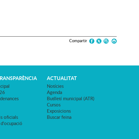
Compartir
TRANSPARÈNCIA
ACTUALITAT
cipal
Notícies
026
Agenda
rdenances
Butlletí municipal (ATR)
Cursos
Exposicions
s oficials
Buscar feina
 d'ocupació