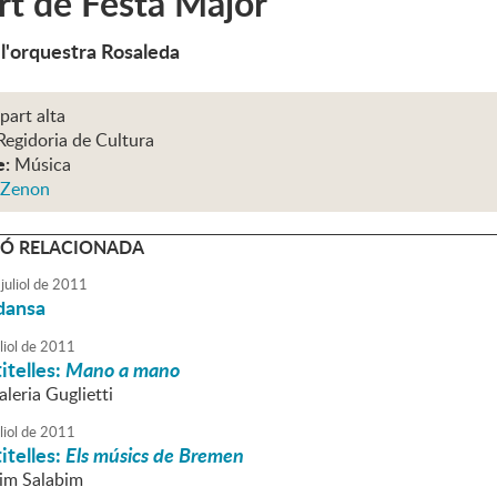
t de Festa Major
 l'orquestra Rosaleda
 part alta
Regidoria de Cultura
e:
Música
 Zenon
Ó RELACIONADA
juliol
de
2011
dansa
liol
de
2011
itelles:
Mano a mano
aleria Guglietti
liol
de
2011
itelles:
Els músics de Bremen
Sim Salabim