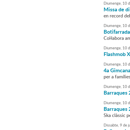
Diumenge,
10
d
Missa de di
en record de
Diumenge,
10
d
Botifarrada
Col·labora a
Diumenge,
10
d
Flashmob X
Diumenge,
10
d
4a Gimcana 
per a famílies
Diumenge,
10
d
Barraques 
Diumenge,
10
d
Barraques 
Ska clàssic p
Dissabte,
9
de
ju