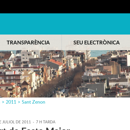
TRANSPARÈNCIA
SEU ELECTRÒNICA
s
>
2011
>
Sant Zenon
E
JULIOL
DE
2011
-
7 H TARDA