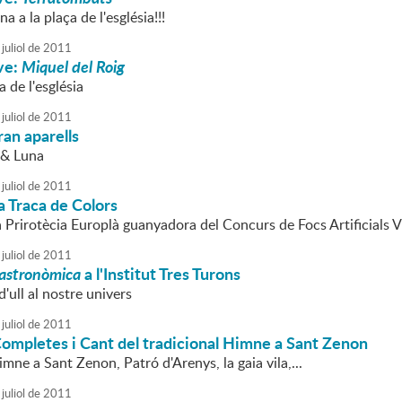
a a la plaça de l'església!!!
juliol
de
2011
ve:
Miquel del Roig
a de l'església
juliol
de
2011
an aparells
 & Luna
juliol
de
2011
a Traca de Colors
a Prirotècia Europlà guanyadora del Concurs de Focs Artificials 
juliol
de
2011
astronòmica
a l'Institut Tres Turons
d'ull al nostre univers
juliol
de
2011
ompletes i Cant del tradicional Himne a Sant Zenon
ne a Sant Zenon, Patró d'Arenys, la gaia vila,...
juliol
de
2011