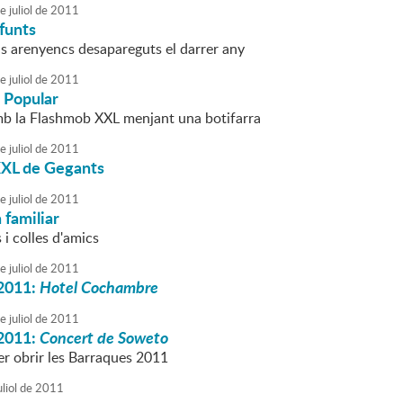
e
juliol
de
2011
funts
ls arenyencs desapareguts el darrer any
e
juliol
de
2011
 Popular
mb la Flashmob XXL menjant una botifarra
e
juliol
de
2011
XL de Gegants
e
juliol
de
2011
familiar
 i colles d'amics
e
juliol
de
2011
2011:
Hotel Cochambre
e
juliol
de
2011
2011:
Concert de Soweto
er obrir les Barraques 2011
liol
de
2011