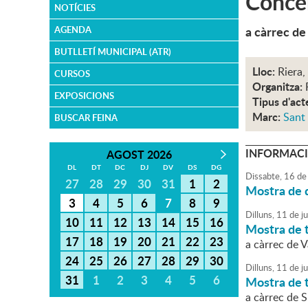
Concer
NOTÍCIES
a càrrec de
AGENDA
BUTLLETÍ MUNICIPAL (ATR)
Lloc:
Riera,
CURSOS
Organitza:
EXPOSICIONS
Tipus d'act
Marc:
Sant
BUSCAR FEINA
INFORMACI
AGOST 2026
DL
DT
DC
DJ
DV
DS
DG
Dissabte,
16
de
27
28
29
30
31
1
2
Mostra de 
3
4
5
6
7
8
9
Dilluns,
11
de
ju
10
11
12
13
14
15
16
Mostra de t
17
18
19
20
21
22
23
a càrrec de V
24
25
26
27
28
29
30
Dilluns,
11
de
ju
31
1
2
3
4
5
6
Mostra de t
a càrrec de 