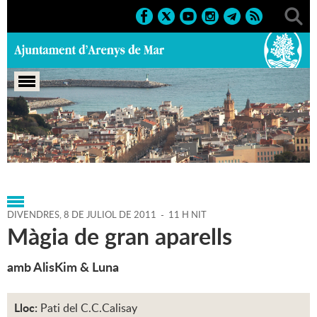
Portada
>
Agenda
>
08-07-
2011
>
Marcs
>
Culturals
>
2011
>
Sant Zenon
DIVENDRES,
8
DE
JULIOL
DE
2011
-
11 H NIT
Màgia de gran aparells
amb AlisKim & Luna
Lloc:
Pati del C.C.Calisay