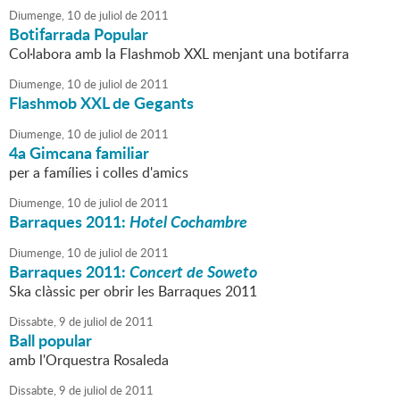
Diumenge,
10
de
juliol
de
2011
Botifarrada Popular
Col·labora amb la Flashmob XXL menjant una botifarra
Diumenge,
10
de
juliol
de
2011
Flashmob XXL de Gegants
Diumenge,
10
de
juliol
de
2011
4a Gimcana familiar
per a famílies i colles d'amics
Diumenge,
10
de
juliol
de
2011
Barraques 2011:
Hotel Cochambre
Diumenge,
10
de
juliol
de
2011
Barraques 2011:
Concert de Soweto
Ska clàssic per obrir les Barraques 2011
Dissabte,
9
de
juliol
de
2011
Ball popular
amb l'Orquestra Rosaleda
Dissabte,
9
de
juliol
de
2011