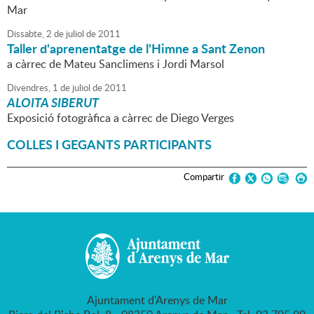
Mar
Dissabte,
2
de
juliol
de
2011
Taller d'aprenentatge de l'Himne a Sant Zenon
a càrrec de Mateu Sanclimens i Jordi Marsol
Divendres,
1
de
juliol
de
2011
ALOITA SIBERUT
Exposició fotogràfica a càrrec de Diego Verges
COLLES I GEGANTS PARTICIPANTS
Compartir
Ajuntament d'Arenys de Mar