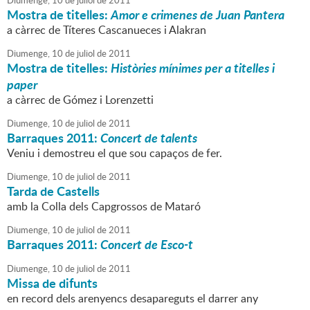
Diumenge,
10
de
juliol
de
2011
Mostra de titelles:
Amor e crimenes de Juan Pantera
a càrrec de Títeres Cascanueces i Alakran
Diumenge,
10
de
juliol
de
2011
Mostra de titelles:
Històries mínimes per a titelles i
paper
a càrrec de Gómez i Lorenzetti
Diumenge,
10
de
juliol
de
2011
Barraques 2011:
Concert de talents
Veniu i demostreu el que sou capaços de fer.
Diumenge,
10
de
juliol
de
2011
Tarda de Castells
amb la Colla dels Capgrossos de Mataró
Diumenge,
10
de
juliol
de
2011
Barraques 2011:
Concert de Esco-t
Diumenge,
10
de
juliol
de
2011
Missa de difunts
en record dels arenyencs desapareguts el darrer any