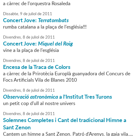
a càrrec de l'orquestra Rosaleda
Dissabte,
9
de
juliol
de
2011
Concert Jove:
Terratombats
rumba catalana a la plaça de l'església!!!
Divendres,
8
de
juliol
de
2011
Concert Jove:
Miquel del Roig
vine a la plaça de l'església
Divendres,
8
de
juliol
de
2011
Encesa de la Traca de Colors
a càrrec de la Prirotècia Europlà guanyadora del Concurs de
Focs Artificials Vila de Blanes 2010
Divendres,
8
de
juliol
de
2011
Observació astronòmica
a l'Institut Tres Turons
un petit cop d'ull al nostre univers
Divendres,
8
de
juliol
de
2011
Solemnes Completes i Cant del tradicional Himne a
Sant Zenon
Cantem un himne a Sant Zenon, Patró d'Arenys, la gaia vila,...