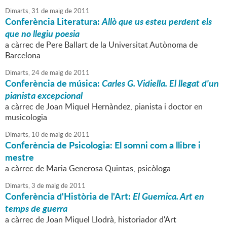
Dimarts,
31
de
maig
de
2011
Conferència Literatura:
Allò que us esteu perdent els
que no llegiu poesia
a càrrec de Pere Ballart de la Universitat Autònoma de
Barcelona
Dimarts,
24
de
maig
de
2011
Conferència de música:
Carles G. Vidiella. El llegat d'un
pianista excepcional
a càrrec de Joan Miquel Hernàndez, pianista i doctor en
musicologia
Dimarts,
10
de
maig
de
2011
Conferència de Psicologia: El somni com a llibre i
mestre
a càrrec de Maria Generosa Quintas, psicòloga
Dimarts,
3
de
maig
de
2011
Conferència d'Història de l'Art:
El Guernica. Art en
temps de guerra
a càrrec de Joan Miquel Llodrà, historiador d'Art