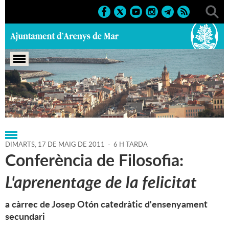
Portada
>
Agenda
>
17-05-2011
DIMARTS,
17
DE
MAIG
DE
2011
-
6 H TARDA
Conferència de Filosofia:
L'aprenentage de la felicitat
a càrrec de Josep Otón catedràtic d'ensenyament
secundari