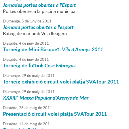
Jornades portes obertes a l'Esport
Portes obertes a la piscina municipal
Diumenge,
5
de
juny
de
2011
Jornada portes obertes a l'esport
Bateig de mar amb Vela lleugera
Dissabte,
4
de
juny
de
2011
Torneig de Mini Bàsquet:
Vila d'Arenys 2011
Dissabte,
4
de
juny
de
2011
Torneig de futbol:
Cesc Fàbregas
Diumenge,
29
de
maig
de
2011
Torneig exhibició circuit volei platja SVATour 2011
Diumenge,
29
de
maig
de
2011
XXXIIIª Marxa Popular d'Arenys de Mar
Dissabte,
28
de
maig
de
2011
Presentació circuit volei platja SVATour 2011
Dissabte,
14
de
maig
de
2011