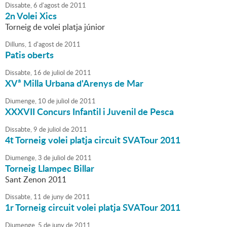
Dissabte,
6
d'
agost
de
2011
2n Volei Xics
Torneig de volei platja júnior
Dilluns,
1
d'
agost
de
2011
Patis oberts
Dissabte,
16
de
juliol
de
2011
XVª Milla Urbana d'Arenys de Mar
Diumenge,
10
de
juliol
de
2011
XXXVII Concurs Infantil i Juvenil de Pesca
Dissabte,
9
de
juliol
de
2011
4t Torneig volei platja circuit SVATour 2011
Diumenge,
3
de
juliol
de
2011
Torneig Llampec Billar
Sant Zenon 2011
Dissabte,
11
de
juny
de
2011
1r Torneig circuit volei platja SVATour 2011
Diumenge,
5
de
juny
de
2011