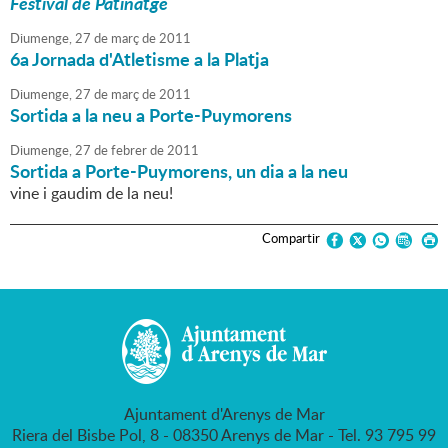
Festival de Patinatge
Diumenge,
27
de
març
de
2011
6a Jornada d'Atletisme a la Platja
Diumenge,
27
de
març
de
2011
Sortida a la neu a Porte-Puymorens
Diumenge,
27
de
febrer
de
2011
Sortida a Porte-Puymorens, un dia a la neu
vine i gaudim de la neu!
Compartir
Ajuntament d'Arenys de Mar
Riera del Bisbe Pol, 8 - 08350 Arenys de Mar - Tel. 93 795 99