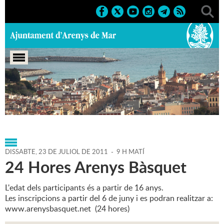
Portada
>
Agenda
>
23-07-
2011
>
Marcs
>
Esportius
>
2011
>
Activitats Esportives
DISSABTE,
23
DE
JULIOL
DE
2011
-
9 H MATÍ
24 Hores Arenys Bàsquet
L'edat dels participants és a partir de 16 anys.
Les inscripcions a partir del 6 de juny i es podran realitzar a:
www.arenysbasquet.net (24 hores)