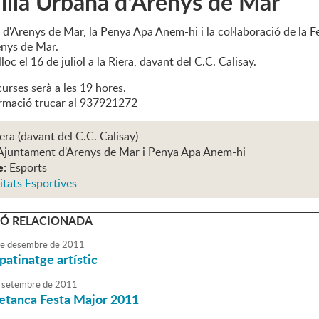
lla Urbana d'Arenys de Mar
d'Arenys de Mar, la Penya Apa Anem-hi i la col·laboració de la F
nys de Mar.
lloc el 16 de juliol a la Riera, davant del C.C. Calisay.
 curses serà a les 19 hores.
rmació trucar al 937921272
iera (davant del C.C. Calisay)
Ajuntament d'Arenys de Mar i Penya Apa Anem-hi
e:
Esports
itats Esportives
Ó RELACIONADA
e
desembre
de
2011
 patinatge artístic
setembre
de
2011
petanca Festa Major 2011