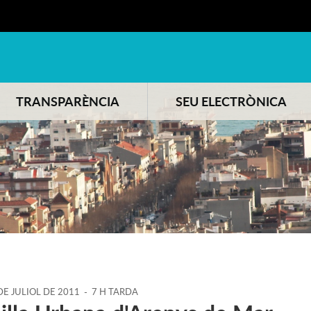
TRANSPARÈNCIA
SEU ELECTRÒNICA
DE
JULIOL
DE
2011
-
7 H TARDA