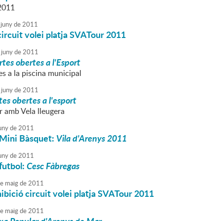
2011
juny
de
2011
circuit volei platja SVATour 2011
juny
de
2011
tes obertes a l'Esport
s a la piscina municipal
juny
de
2011
es obertes a l'esport
r amb Vela lleugera
uny
de
2011
 Mini Bàsquet:
Vila d'Arenys 2011
uny
de
2011
futbol:
Cesc Fàbregas
e
maig
de
2011
ibició circuit volei platja SVATour 2011
e
maig
de
2011