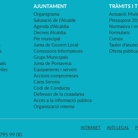
AJUNTAMENT
TRÀMITS I 
Organigrama
Actuació Muni
Salutació de l'Alcalde
Pressupost 2
Agenda d'Alcaldia
Normativa i o
Decrets Alcaldia
Formularis
Ple municipal
Cursos
s
Junta de Govern Local
Tauler d'anunci
s
Comissions Informatives
Oferta pública
Grups Municipals
als
Junta de Portaveus
viles
Equipaments i serveis
Accions compromeses
Carta Serveis
Codi de Conducta
Defensor de la ciutadania
Accés a la informació pública
Organització interna
INTRANET
AVÍS LEGAL
P
3 795 99 00