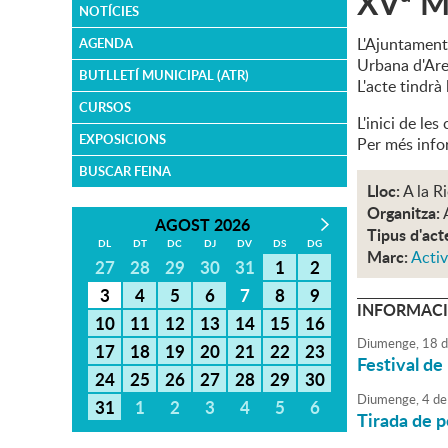
XVª Mi
NOTÍCIES
L'Ajuntament 
AGENDA
Urbana d'Are
BUTLLETÍ MUNICIPAL (ATR)
L'acte tindrà 
CURSOS
L'inici de les
EXPOSICIONS
Per més info
BUSCAR FEINA
Lloc:
A la R
Organitza:
AGOST 2026
Tipus d'act
DL
DT
DC
DJ
DV
DS
DG
Marc:
Activ
27
28
29
30
31
1
2
3
4
5
6
7
8
9
INFORMACI
10
11
12
13
14
15
16
Diumenge,
18
d
17
18
19
20
21
22
23
Festival de
24
25
26
27
28
29
30
Diumenge,
4
de
31
1
2
3
4
5
6
Tirada de 