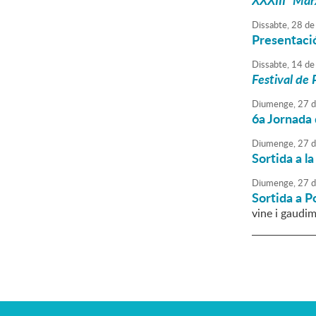
XXXIIIª Mar
Dissabte,
28
de
Presentació
Dissabte,
14
de
Festival de 
Diumenge,
27
d
6a Jornada 
Diumenge,
27
d
Sortida a 
Diumenge,
27
d
Sortida a P
vine i gaudim