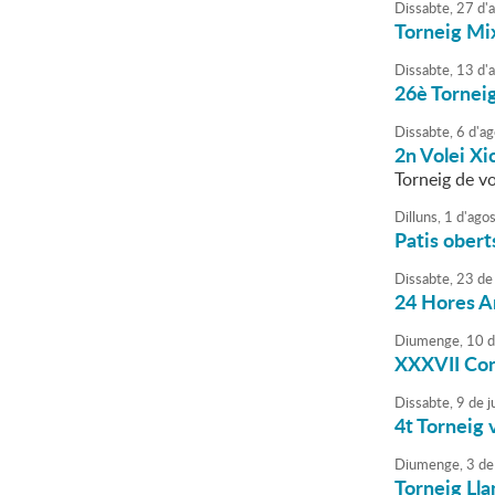
Dissabte,
27
d'
Torneig Mi
Dissabte,
13
d'
26è Torneig
Dissabte,
6
d'
ag
2n Volei Xi
Torneig de vo
Dilluns,
1
d'
agos
Patis obert
Dissabte,
23
de
24 Hores A
Diumenge,
10
d
XXXVII Conc
Dissabte,
9
de
ju
4t Torneig 
Diumenge,
3
de
Torneig Lla