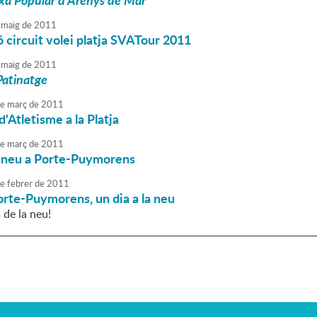
xa Popular d'Arenys de Mar
maig
de
2011
 circuit volei platja SVATour 2011
maig
de
2011
Patinatge
e
març
de
2011
d'Atletisme a la Platja
e
març
de
2011
la neu a Porte-Puymorens
e
febrer
de
2011
orte-Puymorens, un dia a la neu
 de la neu!