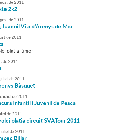
agost
de
2011
xte 2x2
agost
de
2011
 Juvenil Vila d'Arenys de Mar
ost
de
2011
cs
lei platja júnior
t
de
2011
s
juliol
de
2011
renys Bàsquet
e
juliol
de
2011
urs Infantil i Juvenil de Pesca
liol
de
2011
volei platja circuit SVATour 2011
juliol
de
2011
mpec Billar