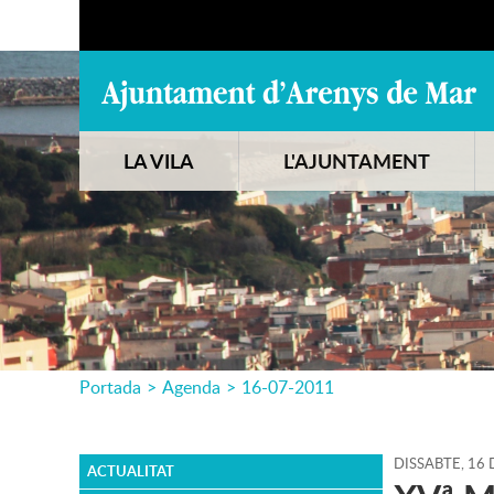
LA VILA
L'AJUNTAMENT
Portada
>
Agenda
>
16-07-2011
DISSABTE,
16
ACTUALITAT