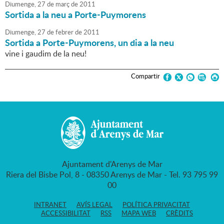
Diumenge,
27
de
març
de
2011
Sortida a la neu a Porte-Puymorens
Diumenge,
27
de
febrer
de
2011
Sortida a Porte-Puymorens, un dia a la neu
vine i gaudim de la neu!
Compartir
Ajuntament d'Arenys de Mar
Riera del Bisbe Pol, 8 - 08350 Arenys de Mar - Tel. 93 795 99
00
INTRANET
AVÍS LEGAL
POLÍTICA PRIVACITAT
ACCESSIBILITAT
RSS
MAPA WEB
CRÈDITS