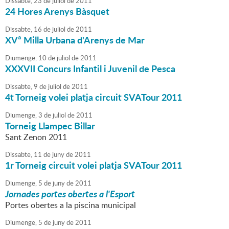
Dissabte,
23
de
juliol
de
2011
24 Hores Arenys Bàsquet
Dissabte,
16
de
juliol
de
2011
XVª Milla Urbana d'Arenys de Mar
Diumenge,
10
de
juliol
de
2011
XXXVII Concurs Infantil i Juvenil de Pesca
Dissabte,
9
de
juliol
de
2011
4t Torneig volei platja circuit SVATour 2011
Diumenge,
3
de
juliol
de
2011
Torneig Llampec Billar
Sant Zenon 2011
Dissabte,
11
de
juny
de
2011
1r Torneig circuit volei platja SVATour 2011
Diumenge,
5
de
juny
de
2011
Jornades portes obertes a l'Esport
Portes obertes a la piscina municipal
Diumenge,
5
de
juny
de
2011