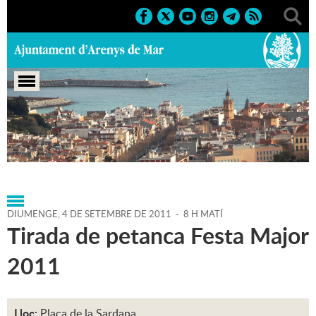
Portada
>
Agenda
>
04-09-
2011
>
Marcs
>
Esportius
>
2011
>
Activitats Esportives
DIUMENGE,
4
DE
SETEMBRE
DE
2011
-
8 H MATÍ
Tirada de petanca Festa Major
2011
Lloc:
Plaça de la Sardana