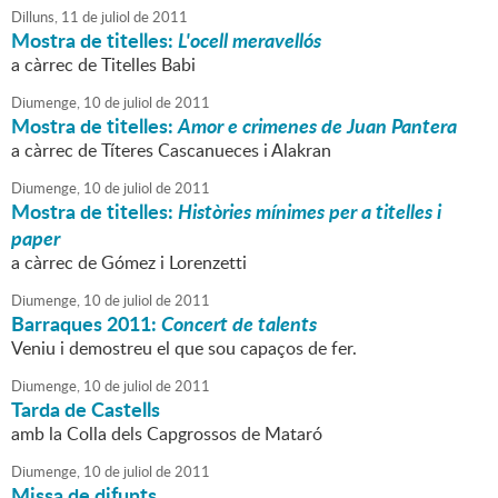
Dilluns,
11
de
juliol
de
2011
Mostra de titelles:
L'ocell meravellós
a càrrec de Titelles Babi
Diumenge,
10
de
juliol
de
2011
Mostra de titelles:
Amor e crimenes de Juan Pantera
a càrrec de Títeres Cascanueces i Alakran
Diumenge,
10
de
juliol
de
2011
Mostra de titelles:
Històries mínimes per a titelles i
paper
a càrrec de Gómez i Lorenzetti
Diumenge,
10
de
juliol
de
2011
Barraques 2011:
Concert de talents
Veniu i demostreu el que sou capaços de fer.
Diumenge,
10
de
juliol
de
2011
Tarda de Castells
amb la Colla dels Capgrossos de Mataró
Diumenge,
10
de
juliol
de
2011
Missa de difunts