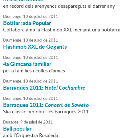
en record dels arenyencs desapareguts el darrer any
Diumenge,
10
de
juliol
de
2011
Botifarrada Popular
Col·labora amb la Flashmob XXL menjant una botifarra
Diumenge,
10
de
juliol
de
2011
Flashmob XXL de Gegants
Diumenge,
10
de
juliol
de
2011
4a Gimcana familiar
per a famílies i colles d'amics
Diumenge,
10
de
juliol
de
2011
Barraques 2011:
Hotel Cochambre
Diumenge,
10
de
juliol
de
2011
Barraques 2011:
Concert de Soweto
Ska clàssic per obrir les Barraques 2011
Dissabte,
9
de
juliol
de
2011
Ball popular
amb l'Orquestra Rosaleda