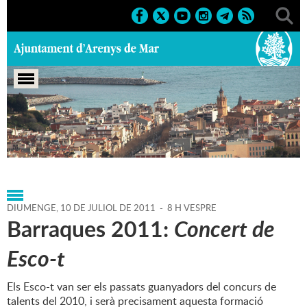
Portada
>
Agenda
>
10-07-
2011
>
Marcs
>
Culturals
>
2011
>
Sant Zenon
DIUMENGE,
10
DE
JULIOL
DE
2011
-
8 H VESPRE
Barraques 2011:
Concert de
Esco-t
Els Esco-t van ser els passats guanyadors del concurs de
talents del 2010, i serà precisament aquesta formació