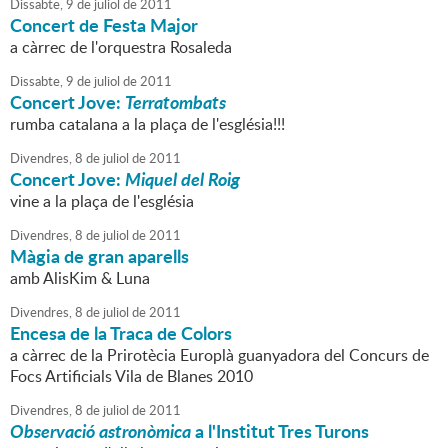
Dissabte,
9
de
juliol
de
2011
Concert de Festa Major
a càrrec de l'orquestra Rosaleda
Dissabte,
9
de
juliol
de
2011
Concert Jove:
Terratombats
rumba catalana a la plaça de l'església!!!
Divendres,
8
de
juliol
de
2011
Concert Jove:
Miquel del Roig
vine a la plaça de l'església
Divendres,
8
de
juliol
de
2011
Màgia de gran aparells
amb AlisKim & Luna
Divendres,
8
de
juliol
de
2011
Encesa de la Traca de Colors
a càrrec de la Prirotècia Europlà guanyadora del Concurs de
Focs Artificials Vila de Blanes 2010
Divendres,
8
de
juliol
de
2011
Observació astronòmica
a l'Institut Tres Turons