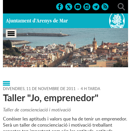
Portada
>
Regidories
>
Infància i Joventut
>
Agenda
>
11-
11-2011
DIVENDRES,
11
DE
NOVEMBRE
DE
2011
-
4 H TARDA
Taller "Jo, emprenedor"
Taller de conscienciació i motivació
Conèixer les aptituds i valors que ha de tenir un emprenedor.
Serà un taller de conscienciació i motivació treballant