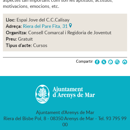
aspectes tan important com són les aptituds, actituds,
motivacions, emocions, etc.
Lloc:
Espai Jove del C.C.Calisay
Adreça:
Riera del Pare Fita, 31
Organitza:
Consell Comarcal i Regidoria de Joventut
Preu:
Gratuït
Tipus d'acte:
Cursos
Compartir
Ajuntament d'Arenys de Mar
Riera del Bisbe Pol, 8 - 08350 Arenys de Mar - Tel. 93 795 99
00