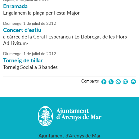
Enramada
Engalanem la plaça per Festa Major
Diumenge,
1
de
juliol
de
2012
Concert d'estiu
a càrrec de la Coral l'Esperança i Lo Llobregat de les Flors -
Ad Livitum-
Diumenge,
1
de
juliol
de
2012
Torneig de billar
Torneig Social a 3 bandes
Compartir
Ajuntament d'Arenys de Mar