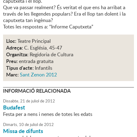
caputxeta i el llop.
Que va passar realment? És veritat el que ens ha arribat a
través de les llegendes populars? Era el llop tan dolent i la
caputxeta tan ingènua?
Totes les respostes a: “Informe Caputxeta”
Lloc:
Teatre Principal
Adreça:
C. Església, 45-47
Organitza:
Regidoria de Cultura
Preu:
entrada gratuïta
Tipus d'acte:
Infantils
Marc:
Sant Zenon 2012
INFORMACIÓ RELACIONADA
Dissabte,
21
de
juliol
de
2012
Budafest
Festa per a nens i nenes de totes les edats
Dimarts,
10
de
juliol
de
2012
Missa de difunts