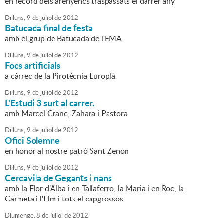
en record dels arenyencs traspassats el darrer any
Dilluns,
9
de
juliol
de
2012
Batucada final de festa
amb el grup de Batucada de l'EMA
Dilluns,
9
de
juliol
de
2012
Focs artificials
a càrrec de la Pirotècnia Europlà
Dilluns,
9
de
juliol
de
2012
L'Estudi 3 surt al carrer.
amb Marcel Cranc, Zahara i Pastora
Dilluns,
9
de
juliol
de
2012
Ofici Solemne
en honor al nostre patró Sant Zenon
Dilluns,
9
de
juliol
de
2012
Cercavila de Gegants i nans
amb la Flor d'Alba i en Tallaferro, la Maria i en Roc, la
Carmeta i l'Elm i tots el capgrossos
Diumenge,
8
de
juliol
de
2012