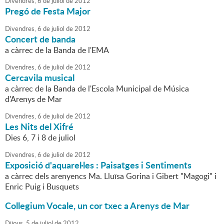
Divendres,
6
de
juliol
de
2012
Pregó de Festa Major
Divendres,
6
de
juliol
de
2012
Concert de banda
a càrrec de la Banda de l'EMA
Divendres,
6
de
juliol
de
2012
Cercavila musical
a càrrec de la Banda de l'Escola Municipal de Música
d'Arenys de Mar
Divendres,
6
de
juliol
de
2012
Les Nits del Xifré
Dies 6, 7 i 8 de juliol
Divendres,
6
de
juliol
de
2012
Exposició d'aquarel·les : Paisatges i Sentiments
a càrrec dels arenyencs Ma. Lluïsa Gorina i Gibert "Magogi" i
Enric Puig i Busquets
Collegium Vocale, un cor txec a Arenys de Mar
Dijous,
5
de
juliol
de
2012