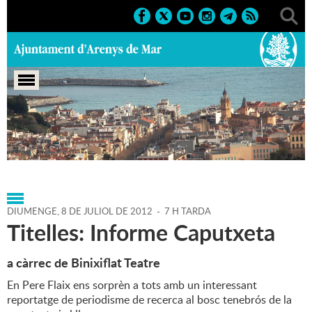
Portada
>
Agenda
>
08-07-
2012
>
Marcs
>
Culturals
>
2012
>
Sant Zenon 2012
DIUMENGE,
8
DE
JULIOL
DE
2012
-
7 H TARDA
Titelles: Informe Caputxeta
a càrrec de Binixiflat Teatre
En Pere Flaix ens sorprèn a tots amb un interessant
reportatge de periodisme de recerca al bosc tenebrós de la