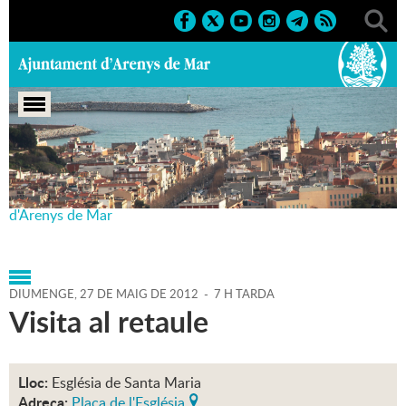
Portada
>
Agenda
>
27-05-
2012
>
Marcs
>
Culturals
>
2012
>
300 anys del retaule
d'Arenys de Mar
DIUMENGE,
27
DE
MAIG
DE
2012
-
7 H TARDA
Visita al retaule
Lloc:
Església de Santa Maria
Adreça:
Plaça de l'Església