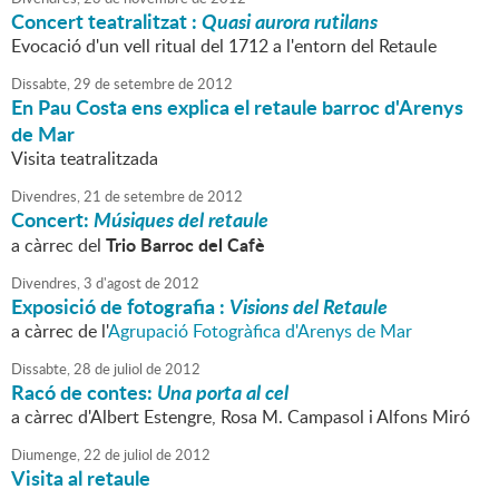
Concert teatralitzat :
Quasi aurora rutilans
Evocació d'un vell ritual del 1712 a l'entorn del Retaule
Dissabte,
29
de
setembre
de
2012
En Pau Costa ens explica el retaule barroc d'Arenys
de Mar
Visita teatralitzada
Divendres,
21
de
setembre
de
2012
Concert:
Músiques del retaule
Trio Barroc del Cafè
a càrrec del
Divendres,
3
d'
agost
de
2012
Exposició de fotografia :
Visions del Retaule
a càrrec de l'
Agrupació Fotogràfica d'Arenys de Mar
Dissabte,
28
de
juliol
de
2012
Racó de contes:
Una porta al cel
a càrrec d'Albert Estengre, Rosa M. Campasol i Alfons Miró
Diumenge,
22
de
juliol
de
2012
Visita al retaule