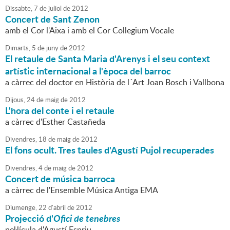
Dissabte,
7
de
juliol
de
2012
Concert de Sant Zenon
amb el Cor l'Aixa i amb el Cor Collegium Vocale
Dimarts,
5
de
juny
de
2012
El retaule de Santa Maria d'Arenys i el seu context
artístic internacional a l'època del barroc
a càrrec del doctor en Història de l´Art Joan Bosch i Vallbona
Dijous,
24
de
maig
de
2012
L'hora del conte i el retaule
a càrrec d'Esther Castañeda
Divendres,
18
de
maig
de
2012
El fons ocult. Tres taules d'Agustí Pujol recuperades
Divendres,
4
de
maig
de
2012
Concert de música barroca
a càrrec de l'Ensemble Música Antiga EMA
Diumenge,
22
d'
abril
de
2012
Projecció d'
Ofici de tenebres
pel·lícula d'Agustí Espriu