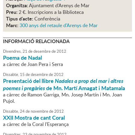
Organitza:
Ajuntament d'Arenys de Mar
Preu:
2 €. Inscripcions a la Biblioteca
Tipus d'acte:
Conferència
Marc:
300 anys del retaule d'Arenys de Mar
INFORMACIÓ RELACIONADA
Divendres,
21
de
desembre
de
2012
Poema de Nadal
a càrrec de Joan Pera i Serra
Dissabte,
15
de
desembre
de
2012
Presentació del llibre
Nadales a prop del mar i altres
poemes i pregàries
de Mn. Martí Amagat i Matamala
a càrrec de Ramon Garriga, Mn. Josep Martín i Mn. Joan
Pujol.
Dissabte,
24
de
novembre
de
2012
XXII Mostra de cant Coral
a càrrec de la Coral l'Esperança
Divendres,
23
de
novembre
de
2012