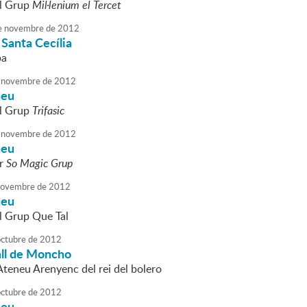
el Grup
Mil·lenium el Tercet
e
novembre
de
2012
Santa Cecília
pa
novembre
de
2012
neu
el Grup
Trifasic
novembre
de
2012
neu
er
So Magic Grup
ovembre
de
2012
neu
l Grup Que Tal
octubre
de
2012
ll de Moncho
Ateneu Arenyenc del rei del bolero
octubre
de
2012
neu