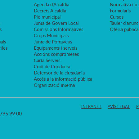
Agenda d'Alcaldia
Normativa i o
Decrets Alcaldia
Formularis
Ple municipal
Cursos
s
Junta de Govern Local
Tauler d'anunci
s
Comissions Informatives
Oferta pública
Grups Municipals
als
Junta de Portaveus
viles
Equipaments i serveis
Accions compromeses
Carta Serveis
Codi de Conducta
Defensor de la ciutadania
Accés a la informació pública
Organització interna
INTRANET
AVÍS LEGAL
P
3 795 99 00