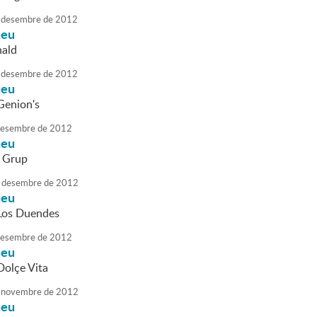
desembre
de
2012
neu
nald
desembre
de
2012
neu
Genion's
esembre
de
2012
neu
 Grup
desembre
de
2012
neu
 Los Duendes
esembre
de
2012
neu
Dolçe Vita
novembre
de
2012
neu