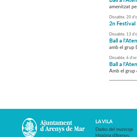
amenitzat pe
Dissabte,
20
d'
2n Festival 
Dissabte,
13
d'
Ball a l'Ate
amb el grup
Dissabte,
6
d'
oc
Ball a l'Ate
Amb el grup 
LA VILA
Dades del municipi
Història d'Arenys