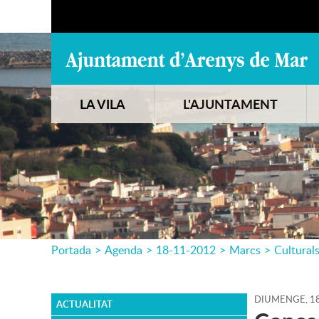
LA VILA
L'AJUNTAMENT
Portada
>
Agenda
>
18-11-2012
>
Marcs
>
Cultural
DIUMENGE,
1
ACTUALITAT