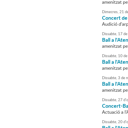
amenitzat p
Dimecres,
21
d
Concert de 
Audició d'ar
Dissabte,
17
de
Ball a l'Ate
amenitzat p
Dissabte,
10
de
Ball a l'Ate
amenitzat p
Dissabte,
3
de
n
Ball a l'Ate
amenitzat pe
Dissabte,
27
d'
Concert-Ba
Actuació a l'
Dissabte,
20
d'
Ball a l'Ate