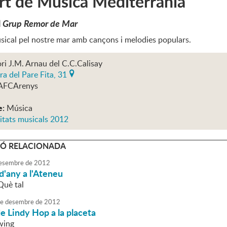
rt de Música Mediterrània
l
Grup Remor de Mar
sical pel nostre mar amb cançons i melodies populars.
ri J.M. Arnau del C.C.Calisay
ra del Pare Fita, 31
AFCArenys
e:
Música
itats musicals 2012
Ó RELACIONADA
esembre
de
2012
 d'any a l'Ateneu
Què tal
e
desembre
de
2012
de Lindy Hop a la placeta
wing