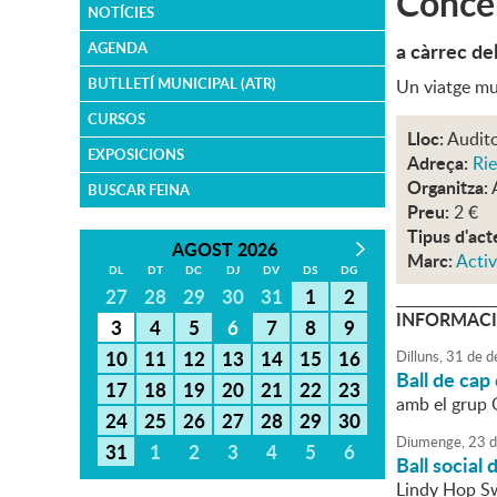
Conce
NOTÍCIES
a càrrec de
AGENDA
BUTLLETÍ MUNICIPAL (ATR)
Un viatge mu
CURSOS
Lloc:
Audito
EXPOSICIONS
Adreça:
Rie
Organitza:
BUSCAR FEINA
Preu:
2 €
Tipus d'act
AGOST 2026
Marc:
Activ
DL
DT
DC
DJ
DV
DS
DG
27
28
29
30
31
1
2
INFORMACI
3
4
5
6
7
8
9
10
11
12
13
14
15
16
Dilluns,
31
de
d
Ball de cap
17
18
19
20
21
22
23
amb el grup 
24
25
26
27
28
29
30
Diumenge,
23
d
31
1
2
3
4
5
6
Ball social 
Lindy Hop S