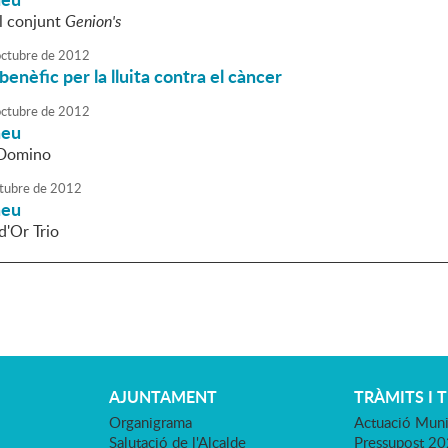
l conjunt
Genion's
octubre
de
2012
benèfic per la lluita contra el càncer
octubre
de
2012
neu
 Domino
tubre
de
2012
neu
d'Or Trio
AJUNTAMENT
TRÀMITS I 
Organigrama
Actuació Muni
Salutació de l'Alcalde
Pressupost 2