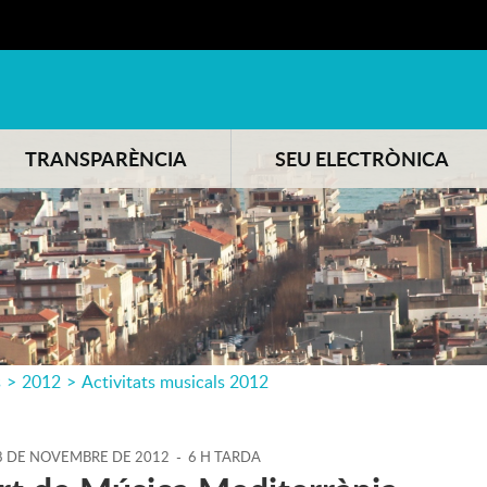
TRANSPARÈNCIA
SEU ELECTRÒNICA
s
>
2012
>
Activitats musicals 2012
8
DE
NOVEMBRE
DE
2012
-
6 H TARDA