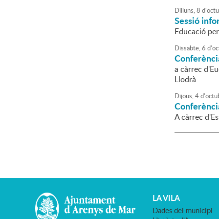
Dilluns,
8
d'
oct
Sessió info
Educació per 
Dissabte,
6
d'
oc
Conferènci
a càrrec d'Eu
Llodrà
Dijous,
4
d'
octu
Conferènci
A càrrec d'E
LA VILA
Dades del municipi