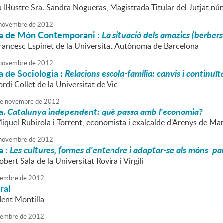
a Il·lustre Sra. Sandra Nogueras, Magistrada Titular del Jutjat n
novembre
de
2012
a de Món Contemporani :
La situació dels amazics (berbers)
Francesc Espinet de la Universitat Autònoma de Barcelona
novembre
de
2012
 de Sociologia :
Relacions escola-família: canvis i continuït
ordi Collet de la Universitat de Vic
e
novembre
de
2012
a.
Catalunya independent: què passa amb l'economia?
Miquel Rubirola i Torrent, economista i exalcalde d'Arenys de Ma
novembre
de
2012
a :
Les
cultures, formes d'entendre i adaptar-se als móns par
obert Sala de la Universitat Rovira i Virgili
embre
de
2012
ral
dent Montilla
embre
de
2012