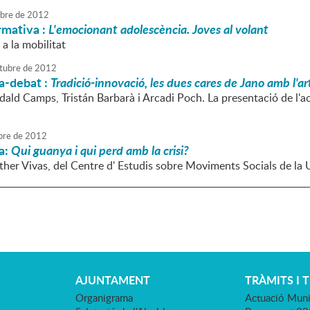
ubre
de
2012
rmativa :
L'emocionant adolescència. Joves al volant
a la mobilitat
tubre
de
2012
a-debat :
Tradició-innovació, les dues cares de Jano amb l'
dald Camps, Tristán Barbarà i Arcadi Poch. La presentació de l'a
bre
de
2012
a:
Qui guanya i qui perd amb la crisi?
sther Vivas, del Centre d' Estudis sobre Moviments Socials de la
AJUNTAMENT
TRÀMITS I 
Organigrama
Actuació Muni