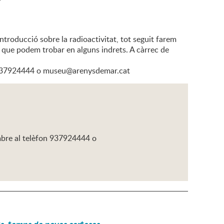
?
ntroducció sobre la radioactivitat, tot seguit farem
t que podem trobar en alguns indrets. A càrrec de
on 937924444 o museu@arenysdemar.cat
mbre al telèfon 937924444 o