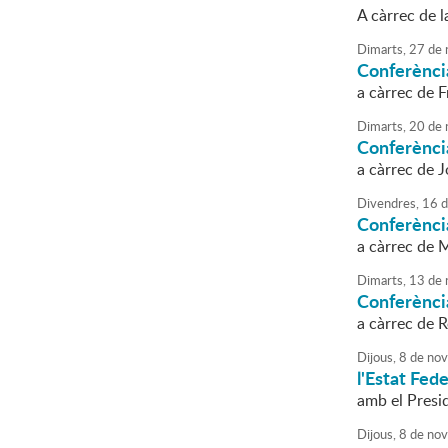
A càrrec de l
Dimarts,
27
de
Conferènci
a càrrec de 
Dimarts,
20
de
Conferència
a càrrec de J
Divendres,
16
d
Conferènci
a càrrec de 
Dimarts,
13
de
Conferènci
a càrrec de R
Dijous,
8
de
nov
l'Estat Fede
amb el Presi
Dijous,
8
de
nov