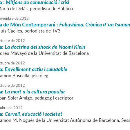
a :
Mitjans de comunicació i crisi
arià de Delàs, periodista de Público
ovembre
de
2012
a de Món Contemporani :
Fukushima. Crònica d´un tsunam
luís Caelles, periodista de TV3
ctubre
de
2012
a:
La doctrina del shock de Naomi Klein
ndreu Mayayo de la Universitat de Barcelona
ctubre
de
2012
a:
Envelliment actiu i saludable
Ramon Buscallà, psicòleg
ctubre
de
2012
a:
La mort a la cultura popular
Joan Soler Amigó, pedagog i escriptor
tubre
de
2012
a:
Cervell, educació i societat
Ramon M. Nogués de la Universitat Autònoma de Barcelona. Sessi