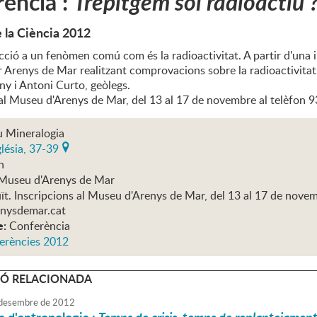
ència :
Trepitgem sòl radioactiu 
 la Ciència 2012
ció a un fenòmen comú com és la radioactivitat. A partir d'una i
er Arenys de Mar realitzant comprovacions sobre la radioactivita
 i Antoni Curto, geòlegs.
 al Museu d'Arenys de Mar, del 13 al 17 de novembre al telèf
 Mineralogia
lésia, 37-39
h
Museu d'Arenys de Mar
ït. Inscripcions al Museu d'Arenys de Mar, del 13 al 17 de nove
nysdemar.cat
e:
Conferència
erències 2012
Ó RELACIONADA
desembre
de
2012