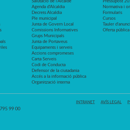
Salutació de l'Alcalde
Pressupost 2
Agenda d'Alcaldia
Normativa i o
Decrets Alcaldia
Formularis
Ple municipal
Cursos
s
Junta de Govern Local
Tauler d'anunci
s
Comissions Informatives
Oferta pública
Grups Municipals
als
Junta de Portaveus
viles
Equipaments i serveis
Accions compromeses
Carta Serveis
Codi de Conducta
Defensor de la ciutadania
Accés a la informació pública
Organització interna
INTRANET
AVÍS LEGAL
P
3 795 99 00