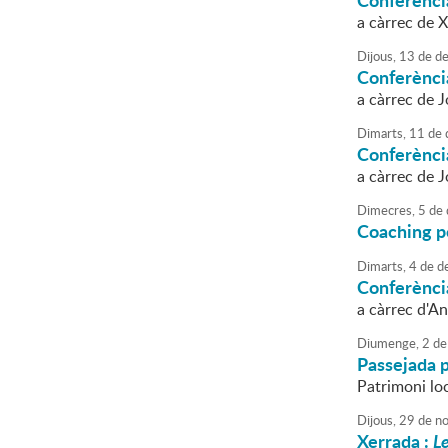
Conferència
a càrrec de X
Dijous,
13
de
de
Conferència
a càrrec de 
Dimarts,
11
de
Conferènci
a càrrec de 
Dimecres,
5
de
Coaching p
Dimarts,
4
de
d
Conferènci
a càrrec d'A
Diumenge,
2
de
Passejada p
Patrimoni loc
Dijous,
29
de
no
Xerrada :
Le