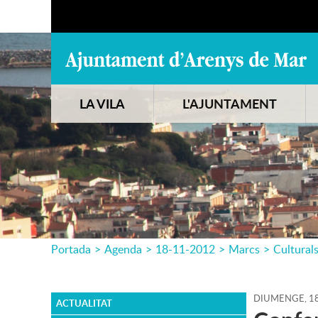
LA VILA
L'AJUNTAMENT
Portada
>
Agenda
>
18-11-2012
>
Marcs
>
Cultural
DIUMENGE,
1
ACTUALITAT