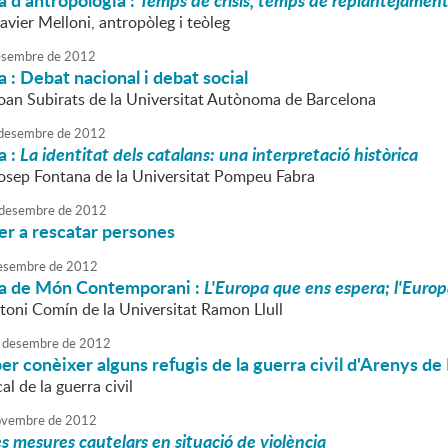
 d'antropologia :
Temps de crisis, temps de replantejament
avier Melloni, antropòleg i teòleg
sembre
de
2012
 : Debat nacional i debat social
Joan Subirats de la Universitat Autònoma de Barcelona
desembre
de
2012
a :
La identitat dels catalans: una interpretació històrica
Josep Fontana de la Universitat Pompeu Fabra
desembre
de
2012
er a rescatar persones
esembre
de
2012
a de Món Contemporani :
L'Europa que ens espera; l'Euro
ntoni Comín de la Universitat Ramon Llull
desembre
de
2012
er conèixer alguns refugis de la guerra civil d'Arenys de
al de la guerra civil
vembre
de
2012
s mesures cautelars en situació de violència