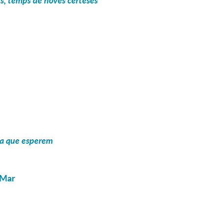
s, temps de noves certeses
pa que esperem
 Mar