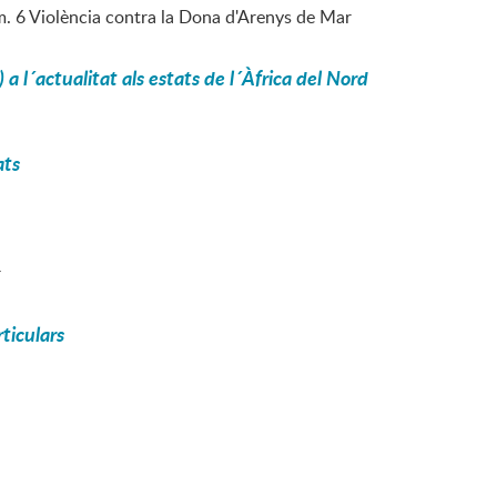
úm. 6 Violència contra la Dona d'Arenys de Mar
 a l´actualitat als estats de l´Àfrica del Nord
ats
r
ticulars