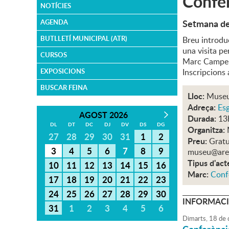
Confer
NOTÍCIES
Setmana de
AGENDA
BUTLLETÍ MUNICIPAL (ATR)
Breu introduc
una visita p
CURSOS
Marc Campeny
EXPOSICIONS
Inscripcions
BUSCAR FEINA
Lloc:
Museu
Adreça:
Esg
AGOST 2026
Durada:
13
DL
DT
DC
DJ
DV
DS
DG
Organitza:
27
28
29
30
31
1
2
Preu:
Gratu
3
4
5
6
7
8
9
museu@are
Tipus d'act
10
11
12
13
14
15
16
Marc:
Conf
17
18
19
20
21
22
23
24
25
26
27
28
29
30
INFORMACI
31
1
2
3
4
5
6
Dimarts,
18
de