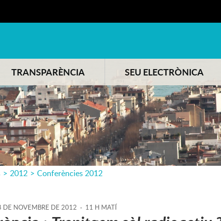
TRANSPARÈNCIA
SEU ELECTRÒNICA
s
>
2012
>
Conferències 2012
8
DE
NOVEMBRE
DE
2012
-
11 H MATÍ