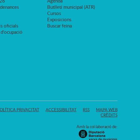
026
Agenda
rdenances
Butlletí municipal (ATR)
Cursos
Exposicions
s oficials
Buscar feina
 d'ocupació
OLÍTICA PRIVACITAT
ACCESSIBILITAT
RSS
MAPA WEB
CRÈDITS
Amb la col·laboració de: