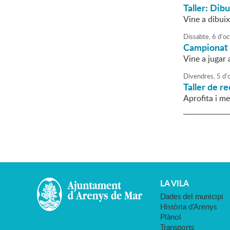
Taller: Dib
Vine a dibuix
Dissabte,
6
d'
oc
Campionat 
Vine a jugar 
Divendres,
5
d'
Taller de r
Aprofita i me
LA VILA
Dades del municipi
Història d'Arenys
Plànol
Transports