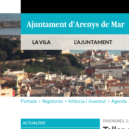
LA VILA
L'AJUNTAMENT
Portada
>
Regidories
>
Infància i Joventut
>
Agenda
DIVENDRES,
2
ACTUALITAT