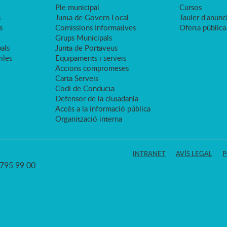
Ple municipal
Cursos
s
Junta de Govern Local
Tauler d'anunci
s
Comissions Informatives
Oferta pública
Grups Municipals
als
Junta de Portaveus
viles
Equipaments i serveis
Accions compromeses
Carta Serveis
Codi de Conducta
Defensor de la ciutadania
Accés a la informació pública
Organització interna
INTRANET
AVÍS LEGAL
P
3 795 99 00