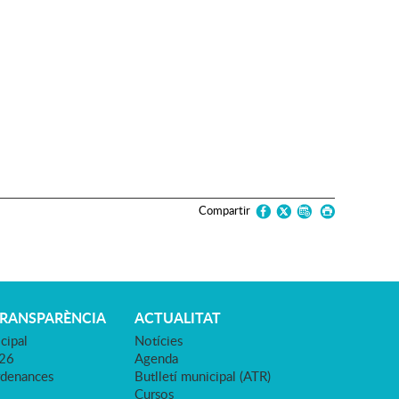
Compartir
TRANSPARÈNCIA
ACTUALITAT
cipal
Notícies
026
Agenda
rdenances
Butlletí municipal (ATR)
Cursos