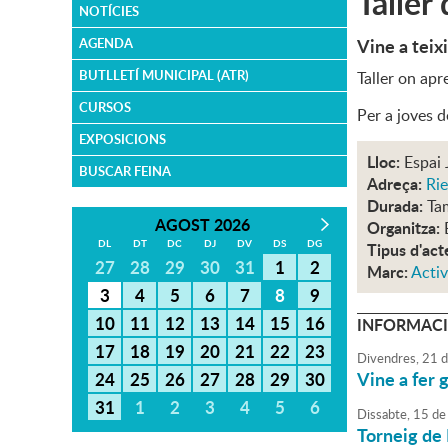
Taller 
NOTÍCIES
Vine a teixi
AGENDA
BUTLLETÍ MUNICIPAL (ATR)
Taller on apr
CURSOS
Per a joves d
EXPOSICIONS
Lloc:
Espai 
BUSCAR FEINA
Adreça:
Rie
Durada:
Ta
AGOST 2026
Organitza:
DL
DT
DC
DJ
DV
DS
DG
Tipus d'act
27
28
29
30
31
1
2
Marc:
Activ
3
4
5
6
7
8
9
10
11
12
13
14
15
16
INFORMACI
17
18
19
20
21
22
23
Divendres,
21
d
Vine a fer 
24
25
26
27
28
29
30
31
1
2
3
4
5
6
Dissabte,
15
de
Torneig de