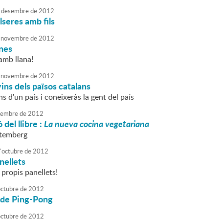
desembre
de
2012
lseres amb fils
novembre
de
2012
anes
 amb llana!
novembre
de
2012
vins dels països catalans
ns d'un país i coneixeràs la gent del país
embre
de
2012
del llibre :
La nueva cocina vegetariana
rtemberg
'
octubre
de
2012
nellets
 propis panellets!
octubre
de
2012
de Ping-Pong
octubre
de
2012