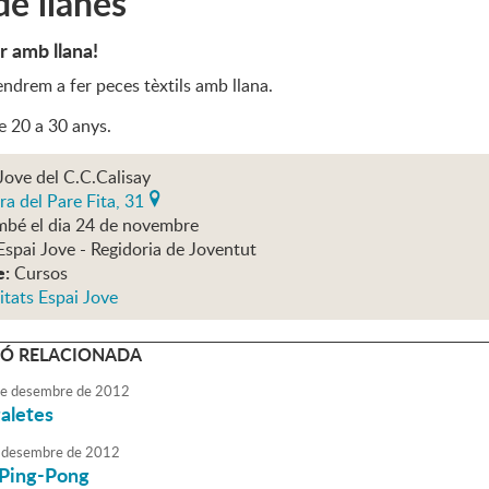
de llanes
r amb llana!
endrem a fer peces tèxtils amb llana.
e 20 a 30 anys.
Jove del C.C.Calisay
ra del Pare Fita, 31
mbé el dia 24 de novembre
Espai Jove - Regidoria de Joventut
e:
Cursos
itats Espai Jove
Ó RELACIONADA
e
desembre
de
2012
galetes
desembre
de
2012
 Ping-Pong