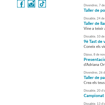
Divendres,
7
de
Taller de po
Dissabte,
24
de
Taller de ll
Vine a teixir
Dissabte,
10
de
9è Tast de 
Coneix els vi
Dijous,
8
de
nov
Presentació 
d'Adriana O
Divendres,
26
d
Taller de pa
Crea els teus
Dissabte,
20
d'
Campionat 
Dissabte,
13
d'