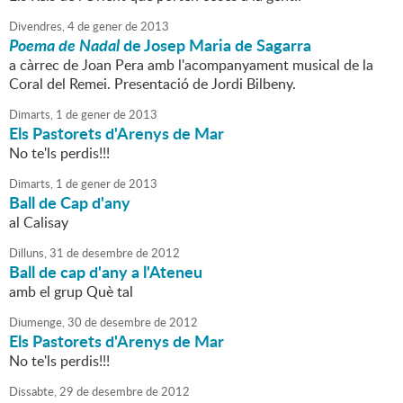
Divendres,
4
de
gener
de
2013
Poema de Nadal
de Josep Maria de Sagarra
a càrrec de Joan Pera amb l'acompanyament musical de la
Coral del Remei. Presentació de Jordi Bilbeny.
Dimarts,
1
de
gener
de
2013
Els Pastorets d'Arenys de Mar
No te'ls perdis!!!
Dimarts,
1
de
gener
de
2013
Ball de Cap d'any
al Calisay
Dilluns,
31
de
desembre
de
2012
Ball de cap d'any a l'Ateneu
amb el grup Què tal
Diumenge,
30
de
desembre
de
2012
Els Pastorets d'Arenys de Mar
No te'ls perdis!!!
Dissabte,
29
de
desembre
de
2012