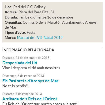
Lloc:
Pati del C.C.Calisay
Adreça:
Riera del Pare Fita, 31
Durada:
També diumenge 16 de desembre
Organitza:
Comissió de la Marató i Ajuntament d'Arenys
de Mar
Tipus d'acte:
Festa
Marcs:
Marató de TV3
,
Nadal 2012
INFORMACIÓ RELACIONADA
Dissabte,
21
de
desembre
de
2013
Despertada del tió
Vine i desperta el tió amb nosaltres
Diumenge,
6
de
gener
de
2013
Els Pastorets d'Arenys de Mar
No te'ls perdis!!!
Dissabte,
5
de
gener
de
2013
Arribada dels Reis de l'Orient
Els Reis de l'Orient que porten coses a la gent!!