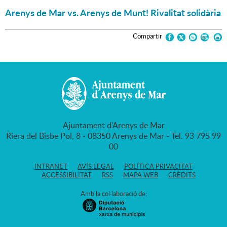
Arenys de Mar vs. Arenys de Munt! Rivalitat solidària
Compartir
Ajuntament d'Arenys de Mar
Riera del Bisbe Pol, 8 - 08350 Arenys de Mar - Tel. 93 795 99
00
INTRANET
AVÍS LEGAL
POLÍTICA PRIVACITAT
ACCESSIBILITAT
RSS
MAPA WEB
CRÈDITS
Amb la col·laboració de: