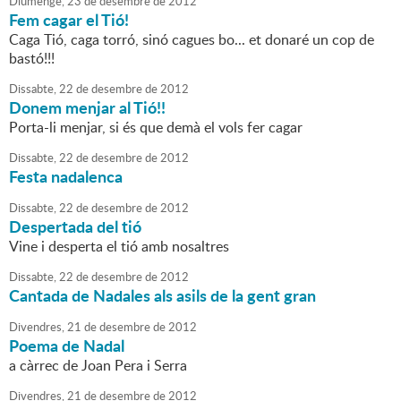
Diumenge,
23
de
desembre
de
2012
Fem cagar el Tió!
Caga Tió, caga torró, sinó cagues bo... et donaré un cop de
bastó!!!
Dissabte,
22
de
desembre
de
2012
Donem menjar al Tió!!
Porta-li menjar, si és que demà el vols fer cagar
Dissabte,
22
de
desembre
de
2012
Festa nadalenca
Dissabte,
22
de
desembre
de
2012
Despertada del tió
Vine i desperta el tió amb nosaltres
Dissabte,
22
de
desembre
de
2012
Cantada de Nadales als asils de la gent gran
Divendres,
21
de
desembre
de
2012
Poema de Nadal
a càrrec de Joan Pera i Serra
Divendres,
21
de
desembre
de
2012