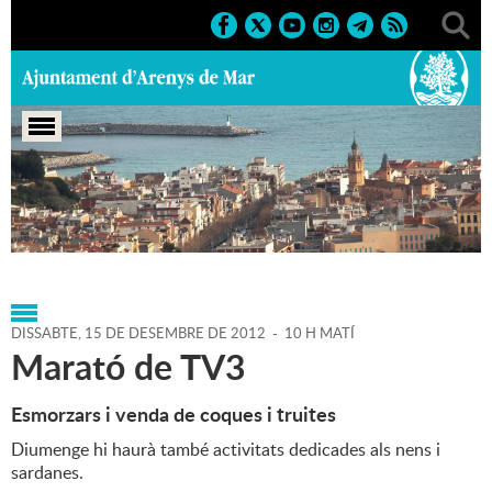
Portada
>
Agenda
>
15-12-
2012
>
Marcs
>
Culturals
>
2012
>
Nadal 2012
DISSABTE,
15
DE
DESEMBRE
DE
2012
-
10 H MATÍ
Marató de TV3
Esmorzars i venda de coques i truites
Diumenge hi haurà també activitats dedicades als nens i
sardanes.