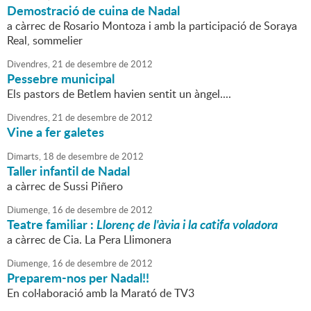
Demostració de cuina de Nadal
a càrrec de Rosario Montoza i amb la participació de Soraya
Real, sommelier
Divendres,
21
de
desembre
de
2012
Pessebre municipal
Els pastors de Betlem havien sentit un àngel....
Divendres,
21
de
desembre
de
2012
Vine a fer galetes
Dimarts,
18
de
desembre
de
2012
Taller infantil de Nadal
a càrrec de Sussi Piñero
Diumenge,
16
de
desembre
de
2012
Teatre familiar :
Llorenç de l'àvia i la catifa voladora
a càrrec de Cia. La Pera Llimonera
Diumenge,
16
de
desembre
de
2012
Preparem-nos per Nadal!!
En col·laboració amb la Marató de TV3