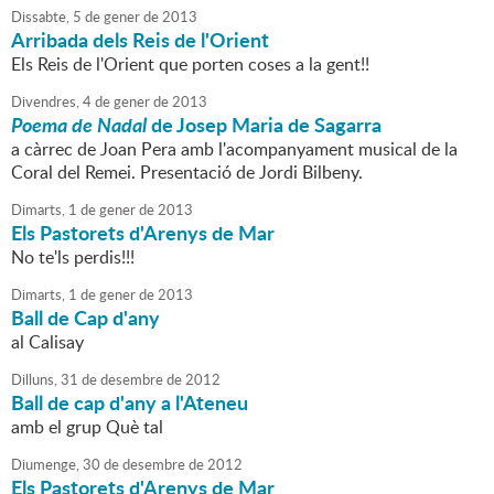
Dissabte,
5
de
gener
de
2013
Arribada dels Reis de l'Orient
Els Reis de l'Orient que porten coses a la gent!!
Divendres,
4
de
gener
de
2013
Poema de Nadal
de Josep Maria de Sagarra
a càrrec de Joan Pera amb l'acompanyament musical de la
Coral del Remei. Presentació de Jordi Bilbeny.
Dimarts,
1
de
gener
de
2013
Els Pastorets d'Arenys de Mar
No te'ls perdis!!!
Dimarts,
1
de
gener
de
2013
Ball de Cap d'any
al Calisay
Dilluns,
31
de
desembre
de
2012
Ball de cap d'any a l'Ateneu
amb el grup Què tal
Diumenge,
30
de
desembre
de
2012
Els Pastorets d'Arenys de Mar