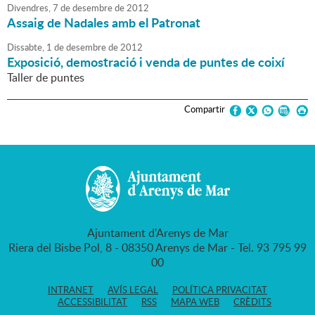
Divendres,
7
de
desembre
de
2012
Assaig de Nadales amb el Patronat
Dissabte,
1
de
desembre
de
2012
Exposició, demostració i venda de puntes de coixí
Taller de puntes
Compartir
Ajuntament d'Arenys de Mar
Riera del Bisbe Pol, 8 - 08350 Arenys de Mar - Tel. 93 795 99
00
INTRANET
AVÍS LEGAL
POLÍTICA PRIVACITAT
ACCESSIBILITAT
RSS
MAPA WEB
CRÈDITS