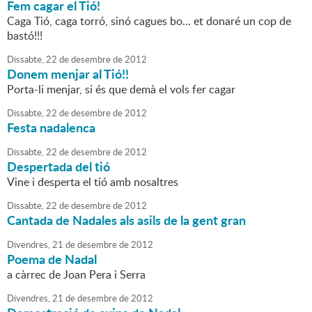
Fem cagar el Tió!
Caga Tió, caga torró, sinó cagues bo... et donaré un cop de
bastó!!!
Dissabte,
22
de
desembre
de
2012
Donem menjar al Tió!!
Porta-li menjar, si és que demà el vols fer cagar
Dissabte,
22
de
desembre
de
2012
Festa nadalenca
Dissabte,
22
de
desembre
de
2012
Despertada del tió
Vine i desperta el tió amb nosaltres
Dissabte,
22
de
desembre
de
2012
Cantada de Nadales als asils de la gent gran
Divendres,
21
de
desembre
de
2012
Poema de Nadal
a càrrec de Joan Pera i Serra
Divendres,
21
de
desembre
de
2012