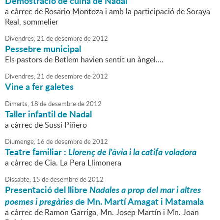
Demostració de cuina de Nadal
a càrrec de Rosario Montoza i amb la participació de Soraya
Real, sommelier
Divendres,
21
de
desembre
de
2012
Pessebre municipal
Els pastors de Betlem havien sentit un àngel....
Divendres,
21
de
desembre
de
2012
Vine a fer galetes
Dimarts,
18
de
desembre
de
2012
Taller infantil de Nadal
a càrrec de Sussi Piñero
Diumenge,
16
de
desembre
de
2012
Teatre familiar :
Llorenç de l'àvia i la catifa voladora
a càrrec de Cia. La Pera Llimonera
Dissabte,
15
de
desembre
de
2012
Presentació del llibre
Nadales a prop del mar i altres
poemes i pregàries
de Mn. Martí Amagat i Matamala
a càrrec de Ramon Garriga, Mn. Josep Martín i Mn. Joan