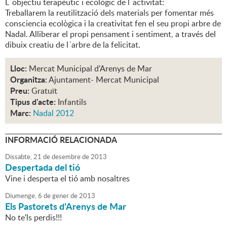
L´objectiu terapèutic i ecològic de l´activitat:
Treballarem la reutilització dels materials per fomentar més
consciencia ecològica i la creativitat fen el seu propi arbre de
Nadal. Alliberar el propi pensament i sentiment, a través del
dibuix creatiu de l´arbre de la felicitat.
Lloc:
Mercat Municipal d'Arenys de Mar
Organitza:
Ajuntament- Mercat Municipal
Preu:
Gratuït
Tipus d'acte:
Infantils
Marc:
Nadal 2012
INFORMACIÓ RELACIONADA
Dissabte,
21
de
desembre
de
2013
Despertada del tió
Vine i desperta el tió amb nosaltres
Diumenge,
6
de
gener
de
2013
Els Pastorets d'Arenys de Mar
No te'ls perdis!!!