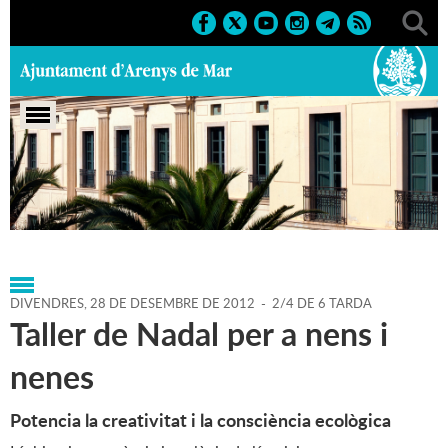
Portada
>
Agenda
>
28-12-
2012
>
Marcs
>
Culturals
>
2012
>
Nadal 2012
DIVENDRES,
28
DE
DESEMBRE
DE
2012
-
2/4 DE 6 TARDA
Taller de Nadal per a nens i
nenes
Potencia la creativitat i la consciència ecològica