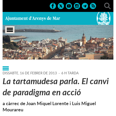
Portada
>
Regidories
>
Acció Social
>
Agenda
>
16-02-2013
DISSABTE,
16
DE
FEBRER
DE
2013
-
6 H TARDA
La tartamudesa parla. El canvi
de paradigma en acció
a càrrec de Joan Miquel Lorente i Luis Miguel
Mourareu