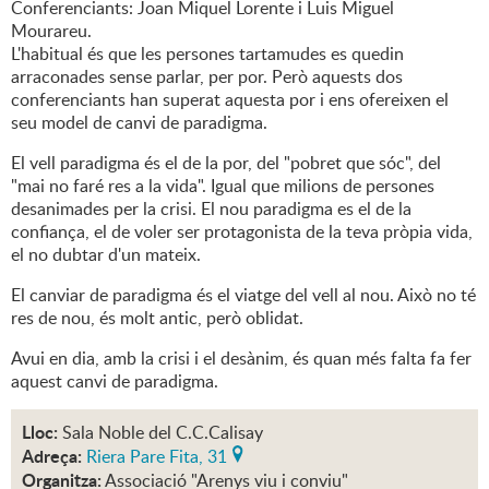
Conferenciants: Joan Miquel Lorente i Luis Miguel
Mourareu.
L'habitual és que les persones tartamudes es quedin
arraconades sense parlar, per por. Però aquests dos
conferenciants han superat aquesta por i ens ofereixen el
seu model de canvi de paradigma.
El vell paradigma és el de la por, del "pobret que sóc", del
"mai no faré res a la vida". Igual que milions de persones
desanimades per la crisi. El nou paradigma es el de la
confiança, el de voler ser protagonista de la teva pròpia vida,
el no dubtar d'un mateix.
El canviar de paradigma és el viatge del vell al nou. Això no té
res de nou, és molt antic, però oblidat.
Avui en dia, amb la crisi i el desànim, és quan més falta fa fer
aquest canvi de paradigma.
Lloc:
Sala Noble del C.C.Calisay
Adreça:
Riera Pare Fita, 31
Organitza:
Associació "Arenys viu i conviu"