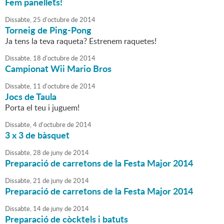
Fem panellets!
Dissabte,
25
d'
octubre
de
2014
Torneig de Ping-Pong
Ja tens la teva raqueta? Estrenem raquetes!
Dissabte,
18
d'
octubre
de
2014
Campionat Wii Mario Bros
Dissabte,
11
d'
octubre
de
2014
Jocs de Taula
Porta el teu i juguem!
Dissabte,
4
d'
octubre
de
2014
3 x 3 de bàsquet
Dissabte,
28
de
juny
de
2014
Preparació de carretons de la Festa Major 2014
Dissabte,
21
de
juny
de
2014
Preparació de carretons de la Festa Major 2014
Dissabte,
14
de
juny
de
2014
Preparació de còcktels i batuts