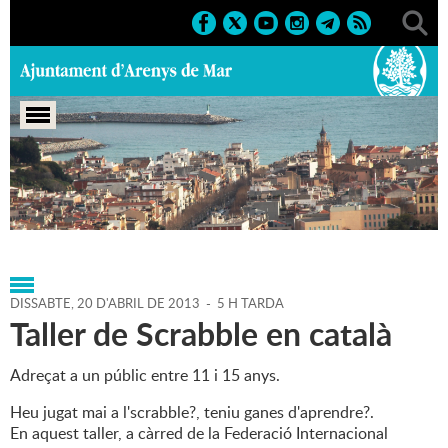
Portada
>
Agenda
>
20-04-
2013
>
Marcs
>
2014
>
Activitats juvenils
DISSABTE,
20
D'
ABRIL
DE
2013
-
5 H TARDA
Taller de Scrabble en català
Adreçat a un públic entre 11 i 15 anys.
Heu jugat mai a l'scrabble?, teniu ganes d'aprendre?.
En aquest taller, a càrred de la Federació Internacional