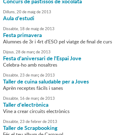
Concurs de pastissos de xocolata
Dilluns,
20
de
maig
de
2013
Aula d'estudi
Dissabte,
18
de
maig
de
2013
Festa primavera
Alumnes de 3r i 4rt d'ESO pel viatge de final de curs
Dijous,
28
de
març
de
2013
Festa d'aniversari de l'Espai Jove
Celebra-ho amb nosaltres
Dissabte,
23
de
març
de
2013
Taller de cuina saludable per a Joves
Aprèn receptes fàcils i sanes
Dissabte,
16
de
març
de
2013
Taller d'electrònica
Vine a crear circuits electrònics
Dissabte,
23
de
febrer
de
2013
Taller de Scrapbooking
Fés el teu album de Carnaval