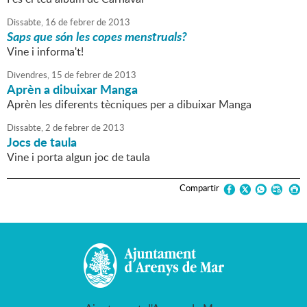
Dissabte,
16
de
febrer
de
2013
Saps que són les copes menstruals?
Vine i informa't!
Divendres,
15
de
febrer
de
2013
Aprèn a dibuixar Manga
Aprèn les diferents tècniques per a dibuixar Manga
Dissabte,
2
de
febrer
de
2013
Jocs de taula
Vine i porta algun joc de taula
Compartir