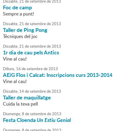
Dissabte,
21
de
setembre
de
2013
Foc de camp
Sempre a punt!
Dissabte,
21
de
setembre
de
2013
Taller de Ping Pong
Tècniques del joc
Dissabte,
21
de
setembre
de
2013
1r dia de cau pels Antics
Vine al cau!
Dilluns,
16
de
setembre
de
2013
AEiG Flos i Calcat: Inscripcions curs 2013-2014
Vine al cau!
Dissabte,
14
de
setembre
de
2013
Taller de maquillatge
Cuida la teva pell
Diumenge,
8
de
setembre
de
2013
Festa Cloenda
Un Estiu Genial
Diumenge,
8
de
setembre
de
2013