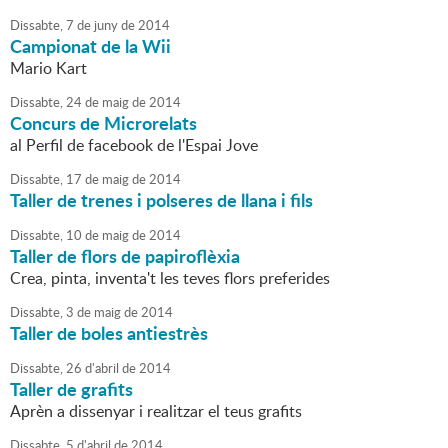
Dissabte,
7
de
juny
de
2014
Campionat de la Wii
Mario Kart
Dissabte,
24
de
maig
de
2014
Concurs de Microrelats
al Perfil de facebook de l'Espai Jove
Dissabte,
17
de
maig
de
2014
Taller de trenes i polseres de llana i fils
Dissabte,
10
de
maig
de
2014
Taller de flors de papiroflèxia
Crea, pinta, inventa't les teves flors preferides
Dissabte,
3
de
maig
de
2014
Taller de boles antiestrès
Dissabte,
26
d'
abril
de
2014
Taller de grafits
Aprèn a dissenyar i realitzar el teus grafits
Dissabte,
5
d'
abril
de
2014