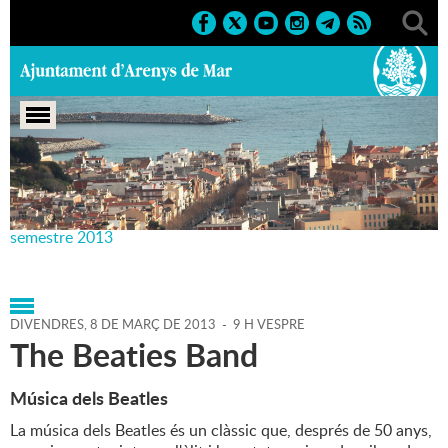
Portada
>
Agenda
>
08-03-
2013
>
Marcs
>
Culturals
>
2013
>
Teatre Principal 1r
semestre 2013
DIVENDRES,
8
DE
MARÇ
DE
2013
-
9 H VESPRE
The Beaties Band
Música dels Beatles
La música dels Beatles és un clàssic que, després de 50 anys,