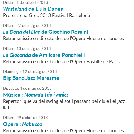
Dilluns,
1
de
juliol
de
2013
Wasteland
de Lluís Danés
Pre-estrena Grec 2013 Festival Barcelona
Dilluns,
27
de
maig
de
2013
La Dona del Llac
de Giochino Rossini
Retransmissió en directe des de l'Opera House de Londres
Dilluns,
13
de
maig
de
2013
La Gioconda
de Amilcare Ponchielli
Retransmissió en directe des de l'Opera Bastille de París
Diumenge,
12
de
maig
de
2013
Big Band Jazz Maresme
Dissabte,
4
de
maig
de
2013
Música :
Nòmada Trio i amics
Repertori que va del swing al soul passant pel dixie i el jazz
llatí
Dilluns,
29
d'
abril
de
2013
Opera :
Nabucco
Retransmissió en directe des de l'Opera House de Londres