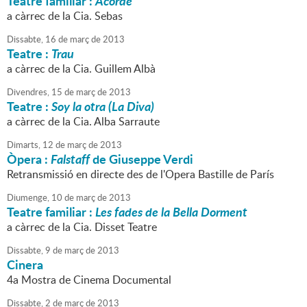
Teatre familiar :
Acorde
a càrrec de la Cia. Sebas
Dissabte,
16
de
març
de
2013
Teatre :
Trau
a càrrec de la Cia. Guillem Albà
Divendres,
15
de
març
de
2013
Teatre :
Soy la otra (La Diva)
a càrrec de la Cia. Alba Sarraute
Dimarts,
12
de
març
de
2013
Òpera :
Falstaff
de Giuseppe Verdi
Retransmissió en directe des de l'Opera Bastille de París
Diumenge,
10
de
març
de
2013
Teatre familiar :
Les fades de la Bella Dorment
a càrrec de la Cia. Disset Teatre
Dissabte,
9
de
març
de
2013
Cinera
4a Mostra de Cinema Documental
Dissabte,
2
de
març
de
2013