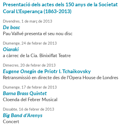
Presentació dels actes dels 150 anys de la Societat
Coral L'Esperança (1863-2013)
Divendres,
1
de
març
de
2013
De bosc
Pau Vallvé presenta el seu nou disc
Diumenge,
24
de
febrer
de
2013
Oiaraki
a càrrec de la Cia. Binixiflat Teatre
Dimecres,
20
de
febrer
de
2013
Eugene Onegin
de Priotr I. Tchaikovsky
Retransmissió en directe des de l'Opera House de Londres
Diumenge,
17
de
febrer
de
2013
Barna Brass Quintet
Cloenda del Febrer Musical
Dissabte,
16
de
febrer
de
2013
Big Band d'Arenys
Concert