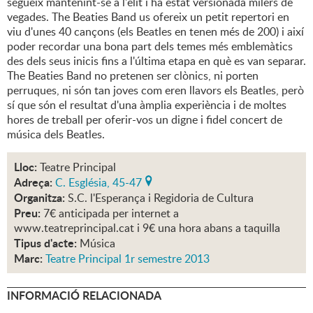
segueix mantenint-se a l'èlit i ha estat versionada milers de
vegades. The Beaties Band us ofereix un petit repertori en
viu d'unes 40 cançons (els Beatles en tenen més de 200) i així
poder recordar una bona part dels temes més emblemàtics
des dels seus inicis fins a l'última etapa en què es van separar.
The Beaties Band no pretenen ser clònics, ni porten
perruques, ni són tan joves com eren llavors els Beatles, però
sí que són el resultat d'una àmplia experiència i de moltes
hores de treball per oferir-vos un digne i fidel concert de
música dels Beatles.
Lloc:
Teatre Principal
Adreça:
C. Església, 45-47
Organitza:
S.C. l'Esperança i Regidoria de Cultura
Preu:
7€ anticipada per internet a
www.teatreprincipal.cat i 9€ una hora abans a taquilla
Tipus d'acte:
Música
Marc:
Teatre Principal 1r semestre 2013
INFORMACIÓ RELACIONADA