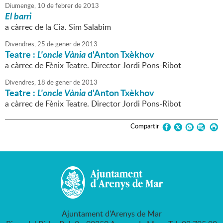
Diumenge,
10
de
febrer
de
2013
El barri
a càrrec de la Cia. Sim Salabim
Divendres,
25
de
gener
de
2013
Teatre :
L'oncle Vània
d'Anton Txèkhov
a càrrec de Fènix Teatre. Director Jordi Pons-Ribot
Divendres,
18
de
gener
de
2013
Teatre :
L'oncle Vània
d'
Anton Txèkhov
a càrrec de Fènix Teatre. Director Jordi Pons-Ribot
Compartir
Ajuntament d'Arenys de Mar