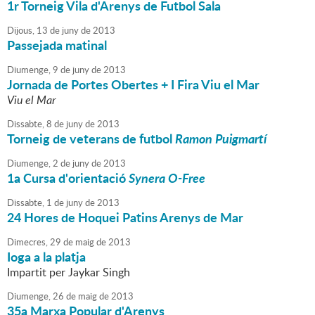
1r Torneig Vila d'Arenys de Futbol Sala
Dijous,
13
de
juny
de
2013
Passejada matinal
Diumenge,
9
de
juny
de
2013
Jornada de Portes Obertes + I Fira Viu el Mar
Viu el Mar
Dissabte,
8
de
juny
de
2013
Torneig de veterans de futbol
Ramon Puigmartí
Diumenge,
2
de
juny
de
2013
1a Cursa d'orientació
Synera O-Free
Dissabte,
1
de
juny
de
2013
24 Hores de Hoquei Patins Arenys de Mar
Dimecres,
29
de
maig
de
2013
Ioga a la platja
Impartit per Jaykar Singh
Diumenge,
26
de
maig
de
2013
35a Marxa Popular d'Arenys