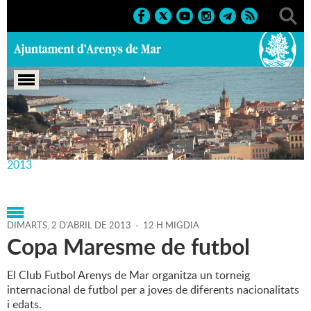
Portada
>
Agenda
>
02-04-
2013
>
Marcs
>
Esportius
>
2013
>
Activitats esportives
2013
DIMARTS,
2
D'
ABRIL
DE
2013
-
12 H MIGDIA
Copa Maresme de futbol
El Club Futbol Arenys de Mar organitza un torneig
internacional de futbol per a joves de diferents nacionalitats
i edats.