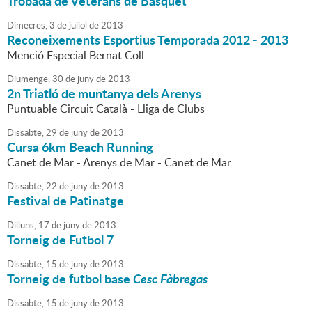
Trobada de Veterans de Bàsquet
Dimecres,
3
de
juliol
de
2013
Reconeixements Esportius Temporada 2012 - 2013
Menció Especial Bernat Coll
Diumenge,
30
de
juny
de
2013
2n Triatló de muntanya dels Arenys
Puntuable Circuit Català - Lliga de Clubs
Dissabte,
29
de
juny
de
2013
Cursa 6km Beach Running
Canet de Mar - Arenys de Mar - Canet de Mar
Dissabte,
22
de
juny
de
2013
Festival de Patinatge
Dilluns,
17
de
juny
de
2013
Torneig de Futbol 7
Dissabte,
15
de
juny
de
2013
Torneig de futbol base
Cesc Fàbregas
Dissabte,
15
de
juny
de
2013