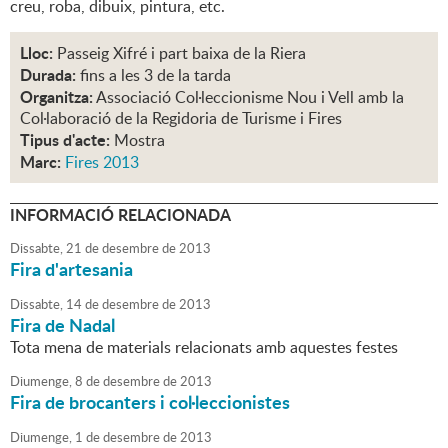
creu, roba, dibuix, pintura, etc.
Lloc:
Passeig Xifré i part baixa de la Riera
Durada:
fins a les 3 de la tarda
Organitza:
Associació Col·leccionisme Nou i Vell amb la
Col·laboració de la Regidoria de Turisme i Fires
Tipus d'acte:
Mostra
Marc:
Fires 2013
INFORMACIÓ RELACIONADA
Dissabte,
21
de
desembre
de
2013
Fira d'artesania
Dissabte,
14
de
desembre
de
2013
Fira de Nadal
Tota mena de materials relacionats amb aquestes festes
Diumenge,
8
de
desembre
de
2013
Fira de brocanters i col·leccionistes
Diumenge,
1
de
desembre
de
2013