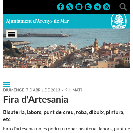
Portada
>
Agenda
>
07-04-
2013
>
Marcs
>
Societat
>
2013
>
Fires 2013
DIUMENGE,
7
D'
ABRIL
DE
2013
-
9 H MATÍ
Fira d'Artesania
Bisuteria, labors, punt de creu, roba, dibuix, pintura,
etc
Fira d'artesania on es podreu trobar bisuteria, labors, punt de