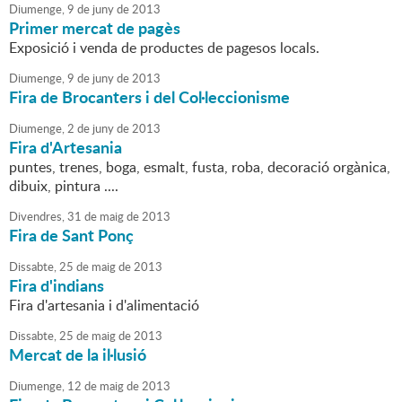
Diumenge,
9
de
juny
de
2013
Primer mercat de pagès
Exposició i venda de productes de pagesos locals.
Diumenge,
9
de
juny
de
2013
Fira de Brocanters i del Col·leccionisme
Diumenge,
2
de
juny
de
2013
Fira d'Artesania
puntes, trenes, boga, esmalt, fusta, roba, decoració orgànica,
dibuix, pintura ....
Divendres,
31
de
maig
de
2013
Fira de Sant Ponç
Dissabte,
25
de
maig
de
2013
Fira d'indians
Fira d'artesania i d'alimentació
Dissabte,
25
de
maig
de
2013
Mercat de la il·lusió
Diumenge,
12
de
maig
de
2013