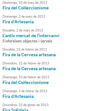
Diumenge,
10
de
març
de
2013
Fira del Col·leccionisme
Diumenge,
3
de
març
de
2013
Fira d'Artesania
Dissabte,
2
de
març
de
2013
L'antic mercat de l'intercanvi
S'ofereixen objectes i serveis
Dissabte,
23
de
febrer
de
2013
Fira de la Cervesa artesana
Divendres,
22
de
febrer
de
2013
Fira de la Cervesa artesana
Diumenge,
10
de
febrer
de
2013
Fira del Col·leccionisme
Diumenge,
3
de
febrer
de
2013
Fira d'Artesania
Divendres,
25
de
gener
de
2013
Fira Solidària