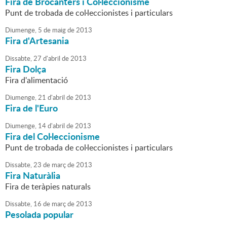
Fira de Brocanters i Col·leccionisme
Punt de trobada de col·leccionistes i particulars
Diumenge,
5
de
maig
de
2013
Fira d'Artesania
Dissabte,
27
d'
abril
de
2013
Fira Dolça
Fira d'alimentació
Diumenge,
21
d'
abril
de
2013
Fira de l'Euro
Diumenge,
14
d'
abril
de
2013
Fira del Col·leccionisme
Punt de trobada de col·leccionistes i particulars
Dissabte,
23
de
març
de
2013
Fira Naturàlia
Fira de teràpies naturals
Dissabte,
16
de
març
de
2013
Pesolada popular