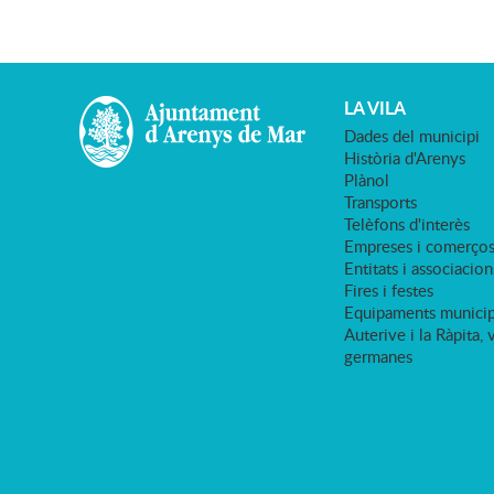
LA VILA
Dades del municipi
Història d'Arenys
Plànol
Transports
Telèfons d'interès
Empreses i comerço
Entitats i associacion
Fires i festes
Equipaments municip
Auterive i la Ràpita, 
germanes