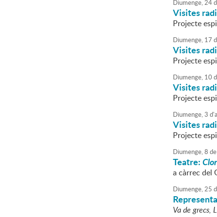
Diumenge,
24
d
Visites rad
Projecte esp
Diumenge,
17
d
Visites rad
Projecte esp
Diumenge,
10
d
Visites rad
Projecte esp
Diumenge,
3
d'
Visites rad
Projecte esp
Diumenge,
8
de
Teatre:
Clor
a càrrec del
Diumenge,
25
d
Representac
Va de grecs, L