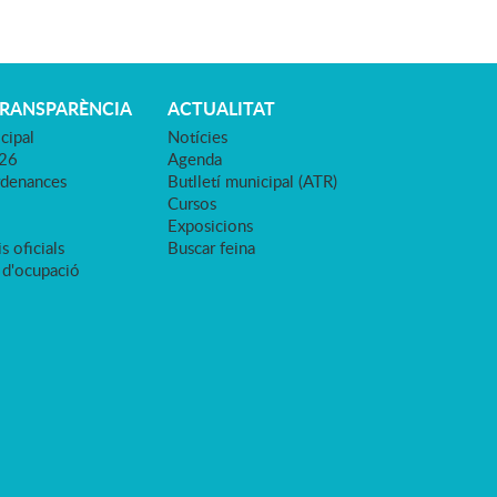
TRANSPARÈNCIA
ACTUALITAT
cipal
Notícies
026
Agenda
rdenances
Butlletí municipal (ATR)
Cursos
Exposicions
s oficials
Buscar feina
 d'ocupació