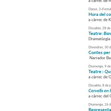
a càrrec de 
Dijous,
3
d'
octu
Hora del c
a càrrec de 
Dissabte,
28
de
Teatre:
Bara
Dramatùrgia 
Divendres,
30
d
Contes per 
Narrador Ba
Diumenge,
9
de
Teatre :
Qui 
a càrrec de 
Dissabte,
8
de
j
Cervells en 
a càrrec del 
Diumenge,
26
d
Representac