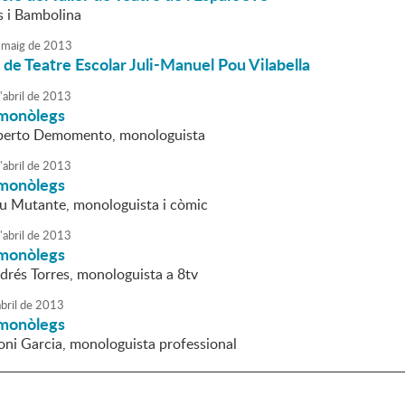
 i Bambolina
maig
de
2013
de Teatre Escolar Juli-Manuel Pou Vilabella
'
abril
de
2013
monòlegs
lberto Demomento, monologuista
'
abril
de
2013
monòlegs
du Mutante, monologuista i còmic
'
abril
de
2013
monòlegs
ndrés Torres, monologuista a 8tv
bril
de
2013
monòlegs
Toni Garcia, monologuista professional