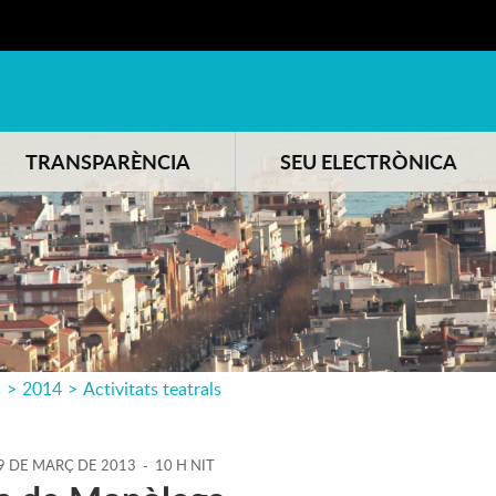
TRANSPARÈNCIA
SEU ELECTRÒNICA
s
>
2014
>
Activitats teatrals
9
DE
MARÇ
DE
2013
-
10 H NIT