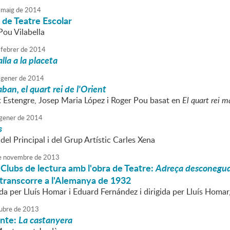
maig
de
2014
de Teatre Escolar
Pou Vilabella
febrer
de
2014
lla a la placeta
gener
de
2014
ban, el quart rei de l'Orient
t Estengre, Josep Maria López i Roger Pou basat en
El quart rei m
gener
de
2014
s
el Principal i del Grup Artístic Carles Xena
e
novembre
de
2013
Clubs de lectura amb l'obra de Teatre:
Adreça desconegu
 transcorre a l'Alemanya de 1932
a per Lluís Homar i Eduard Fernández i dirigida per Lluís Homar,
ubre
de
2013
onte:
La castanyera