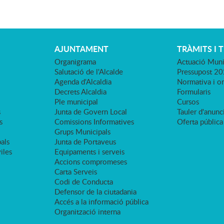
AJUNTAMENT
TRÀMITS I 
Organigrama
Actuació Muni
Salutació de l'Alcalde
Pressupost 2
Agenda d'Alcaldia
Normativa i o
Decrets Alcaldia
Formularis
Ple municipal
Cursos
s
Junta de Govern Local
Tauler d'anunci
s
Comissions Informatives
Oferta pública
Grups Municipals
als
Junta de Portaveus
viles
Equipaments i serveis
Accions compromeses
Carta Serveis
Codi de Conducta
Defensor de la ciutadania
Accés a la informació pública
Organització interna