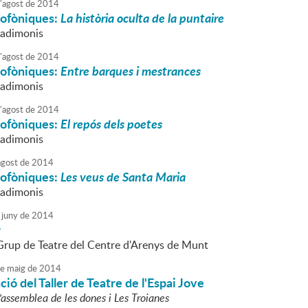
'
agost
de
2014
iofòniques:
La història oculta de la puntaire
iadimonis
'
agost
de
2014
iofòniques:
Entre barques i mestrances
iadimonis
'
agost
de
2014
iofòniques:
El repós dels poetes
iadimonis
agost
de
2014
iofòniques:
Les veus de Santa Maria
iadimonis
juny
de
2014
 Grup de Teatre del Centre d'Arenys de Munt
e
maig
de
2014
ió del Taller de Teatre de l'Espai Jove
'assemblea de les dones i Les Troianes