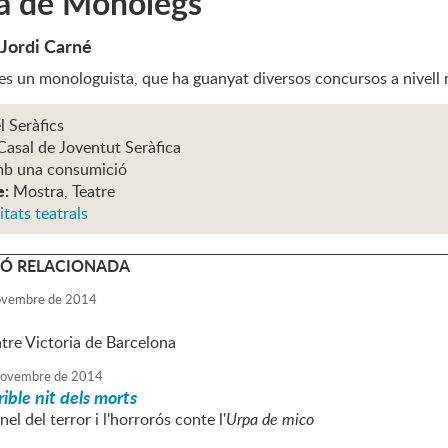
a de Monòlegs
 Jordi Carné
 es un monologuista, que ha guanyat diversos concursos a nivell 
l Seràfics
Casal de Joventut Seràfica
mb una consumició
e:
Mostra, Teatre
itats teatrals
Ó RELACIONADA
vembre
de
2014
atre Victoria de Barcelona
ovembre
de
2014
ible nit dels morts
el del terror i l'horrorós conte l'
Urpa de mico