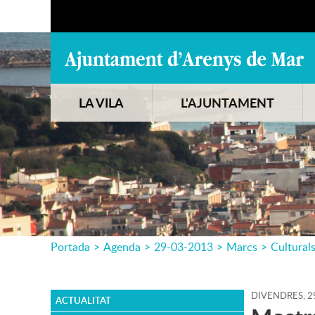
LA VILA
L'AJUNTAMENT
Portada
>
Agenda
>
29-03-2013
>
Marcs
>
Cultural
DIVENDRES,
2
ACTUALITAT