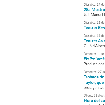
Dissabte,
17
de
28a Mostra 
Juli-Manuel 
Dissabte,
15
de
Teatre:
Bara
Dissabte,
11
de
Teatre:
Arta
Guió d'Alber
Dimecres,
1
de
Els Pastoret
Produccions d
Dimecres,
27
d
Trobada de 
Taylor, que
protagonitzad
Dijous,
31
d'
oct
Hora del c