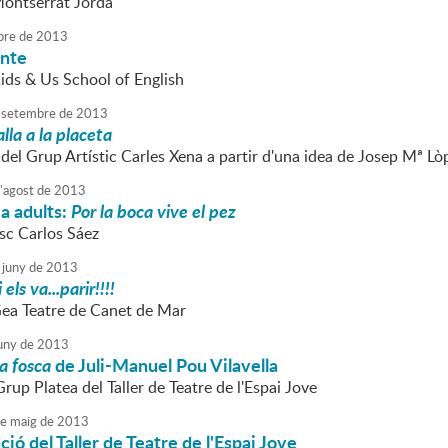
Montserrat Jordà
bre
de
2013
onte
Kids & Us School of English
setembre
de
2013
lla a la placeta
del Grup Artístic Carles Xena a partir d'una idea de Josep Mª Lò
'
agost
de
2013
a adults:
Por la boca vive el pez
sc Carlos Sáez
juny
de
2013
els va...parir!!!!
Gea Teatre de Canet de Mar
uny
de
2013
la fosca
de Juli-Manuel Pou Vilavella
Grup Platea del Taller de Teatre de l'Espai Jove
e
maig
de
2013
ió del Taller de Teatre de l'Espai Jove