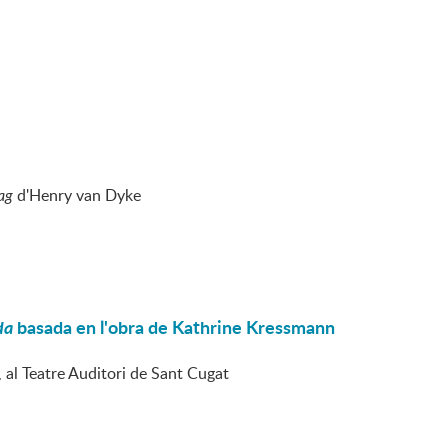
ag
d'Henry van Dyke
da
basada en l'obra de Kathrine Kressmann
 al Teatre Auditori de Sant Cugat