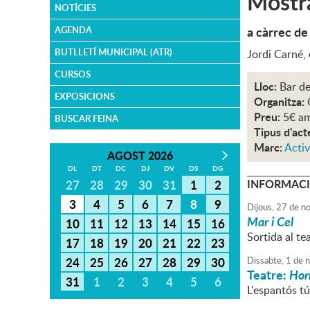
Mostr
NOTÍCIES
a càrrec de
AGENDA
BUTLLETÍ MUNICIPAL (ATR)
Jordi Carné,
CURSOS
Lloc:
Bar de
EXPOSICIONS
Organitza:
Preu:
5€ a
BUSCAR FEINA
Tipus d'act
Marc:
Activ
AGOST 2026
DL
DT
DC
DJ
DV
DS
DG
INFORMACI
27
28
29
30
31
1
2
3
4
5
6
7
8
9
Dijous,
27
de
no
Mar i Cel
10
11
12
13
14
15
16
Sortida al te
17
18
19
20
21
22
23
24
25
26
27
28
29
30
Dissabte,
1
de
n
Teatre:
Horr
31
1
2
3
4
5
6
L'espantós tún