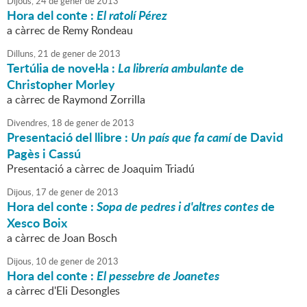
Dijous,
24
de
gener
de
2013
Hora del conte :
El ratolí Pérez
a càrrec de Remy Rondeau
Dilluns,
21
de
gener
de
2013
Tertúlia de novel·la :
La librería ambulante
de
Christopher Morley
a càrrec de Raymond Zorrilla
Divendres,
18
de
gener
de
2013
Presentació del llibre :
Un país que fa camí
de David
Pagès i Cassú
Presentació a càrrec de Joaquim Triadú
Dijous,
17
de
gener
de
2013
Hora del conte :
Sopa de pedres i d'altres contes
de
Xesco Boix
a càrrec de Joan Bosch
Dijous,
10
de
gener
de
2013
Hora del conte :
El pessebre de Joanetes
a càrrec d'Eli Desongles