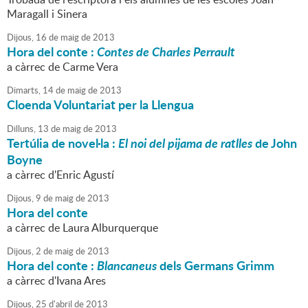
Maragall i Sinera
Dijous,
16
de
maig
de
2013
Hora del conte :
Contes de Charles Perrault
a càrrec de Carme Vera
Dimarts,
14
de
maig
de
2013
Cloenda Voluntariat per la Llengua
Dilluns,
13
de
maig
de
2013
Tertúlia de novel·la :
El noi del pijama de ratlles
de John
Boyne
a càrrec d'Enric Agustí
Dijous,
9
de
maig
de
2013
Hora del conte
a càrrec de Laura Alburquerque
Dijous,
2
de
maig
de
2013
Hora del conte :
Blancaneus
dels Germans Grimm
a càrrec d'Ivana Ares
Dijous,
25
d'
abril
de
2013