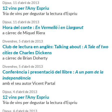
Dijous,
11
d'
abril
de
2013
12 vins per l'Any Espriu
Tria de vins per degustar la lectura d'Espriu
Dijous,
11
d'
abril
de
2013
Hora del conte :
En Vermelló i en Llargarut
a càrrec de Miquel Riera
Divendres,
5
d'
abril
de
2013
Club de lectura en anglès: Talking about :
A Tale of two
cities
de Charles Dickens
a càrrec de Brian Doherty
Divendres,
5
d'
abril
de
2013
Conferència i presentació del llibre :
A un pam de la
independència
amb el seu autor Vicent Partal
Dijous,
4
d'
abril
de
2013
12 vins per l'Any Espriu
Tria de vins per degustar la lectura d'Espriu
Dijous,
4
d'
abril
de
2013