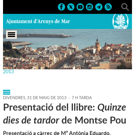
Portada
>
Agenda
>
31-05-
2013
>
Marcs
>
Culturals
>
2013
>
Activitats literàries
2013
DIVENDRES,
31
DE
MAIG
DE
2013
-
7 H TARDA
Presentació del llibre:
Quinze
dies de tardor
de Montse Pou
Presentació a càrrec de Mª Antònia Eduardo,