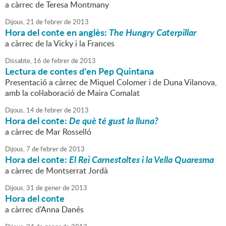
a càrrec de Teresa Montmany
Dijous,
21
de
febrer
de
2013
Hora del conte en anglès:
The Hungry Caterpillar
a càrrec de la Vicky i la Frances
Dissabte,
16
de
febrer
de
2013
Lectura de contes d'en Pep Quintana
Presentació a càrrec de Miquel Colomer i de Duna Vilanova,
amb la col·laboració de Maira Comalat
Dijous,
14
de
febrer
de
2013
Hora del conte:
De què té gust la lluna?
a càrrec de Mar Rosselló
Dijous,
7
de
febrer
de
2013
Hora del conte:
El Rei Carnestoltes i la Vella Quaresma
a càrrec de Montserrat Jordà
Dijous,
31
de
gener
de
2013
Hora del conte
a càrrec d'Anna Danés