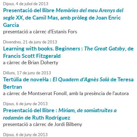
Dijous,
4
de
juliol
de
2013
Presentació del llibre
Memòries del meu Arenys del
segle XX
, de Camil Mas, amb pròleg de Joan Enric
Garcia
presentació a càrrec d'Estanis Fors
Divendres,
21
de
juny
de
2013
Learning with books. Beginners :
The Great Gatsby
, de
Francis Scott Fitzgerald
a càrrec de Brian Doherty
Dilluns,
17
de
juny
de
2013
Tertúlia de novel·la :
El Quadern d'Agnès Solà
de Teresa
Bertran
a càrrec de Montserrat Fonoll, amb la presència de l'autora
Dijous,
6
de
juny
de
2013
Presentació del llibre :
Míriam, de somiatruites a
rodamón
de Ruth Rodríguez
presentació a càrrec de Jordi Bilbeny
Dijous,
6
de
juny
de
2013