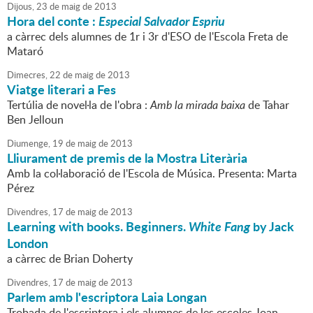
Dijous,
23
de
maig
de
2013
Hora del conte :
Especial Salvador Espriu
a càrrec dels alumnes de 1r i 3r d'ESO de l'Escola Freta de
Mataró
Dimecres,
22
de
maig
de
2013
Viatge literari a Fes
Tertúlia de novel·la de l'obra :
Amb la mirada baixa
de Tahar
Ben Jelloun
Diumenge,
19
de
maig
de
2013
Lliurament de premis de la Mostra Literària
Amb la col·laboració de l'Escola de Música. Presenta: Marta
Pérez
Divendres,
17
de
maig
de
2013
Learning with books. Beginners.
White Fang
by Jack
London
a càrrec de Brian Doherty
Divendres,
17
de
maig
de
2013
Parlem amb l'escriptora Laia Longan
Trobada de l'escriptora i els alumnes de les escoles Joan