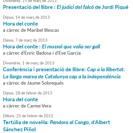
Divendres,
15
de
març
de
2013
Presentació del llibre :
El judici del falcó
de Jordi Piqué
Dijous,
14
de
març
de
2013
Hora del conte
a càrrec de Maribel Illescas
Dijous,
7
de
març
de
2013
Hora del conte :
El mussol que volia ser gall
a càrrec d'Enric Badosa i d'Eve Garcia
Divendres,
1
de
març
de
2013
Conferència i presentació de llibre:
Cap a la llibertat.
La llarga marxa de Catalunya cap a la independència
a càrrec de Jaume Sobrequés
Dijous,
28
de
febrer
de
2013
Hora del conte
a càrrec de Carme Vera
Dilluns,
25
de
febrer
de
2013
Tertúlia de novel·la:
Pandora al Congo
, d'Albert
Sánchez Piñol