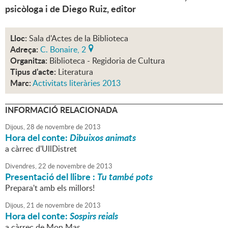
psicòloga i de Diego Ruiz, editor
Lloc:
Sala d'Actes de la Biblioteca
Adreça:
C. Bonaire, 2
Organitza:
Biblioteca - Regidoria de Cultura
Tipus d'acte:
Literatura
Marc:
Activitats literàries 2013
INFORMACIÓ RELACIONADA
Dijous,
28
de
novembre
de
2013
Hora del conte:
Dibuixos animats
a càrrec d'UllDistret
Divendres,
22
de
novembre
de
2013
Presentació del llibre :
Tu també pots
Prepara't amb els millors!
Dijous,
21
de
novembre
de
2013
Hora del conte:
Sospirs reials
a càrrec de Mon Mas