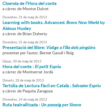
Cloenda de l'Hora del conte
a càrrec de Montse Dulcet
Divendres,
31
de
maig
de
2013
Learning with books. Advanced.
Brave New World
by
Aldous Huxley
a càrrec de Brian Doherty
Divendres,
31
de
maig
de
2013
Presentació del llibre:
Viatge a l'illa dels pingüins
presentat per l'autor, Bernat Gasull i Roig
Dijous,
30
de
maig
de
2013
Hora del conte :
El petit Espriu
a càrrec de Montserrat Jordà
Dimarts,
28
de
maig
de
2013
Tertúlia de Lectura Fàcil en Català :
Salvador Espriu
a càrrec de Paquita Zaragoza
Divendres,
24
de
maig
de
2013
Ruta teatralitzada :
Un passeig per Sinera