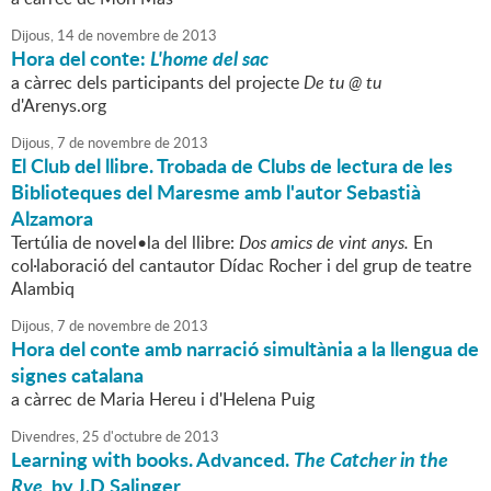
Dijous,
14
de
novembre
de
2013
Hora del conte:
L'home del sac
a càrrec dels participants del projecte
De tu @ tu
d'Arenys.org
Dijous,
7
de
novembre
de
2013
El Club del llibre. Trobada de Clubs de lectura de les
Biblioteques del Maresme amb l'autor Sebastià
Alzamora
Tertúlia de novel•la del llibre:
Dos amics de vint anys.
En
col·laboració del cantautor Dídac Rocher i del grup de teatre
Alambiq
Dijous,
7
de
novembre
de
2013
Hora del conte amb narració simultània a la llengua de
signes catalana
a càrrec de Maria Hereu i d'Helena Puig
Divendres,
25
d'
octubre
de
2013
Learning with books. Advanced.
The Catcher in the
Rye
, by J.D Salinger