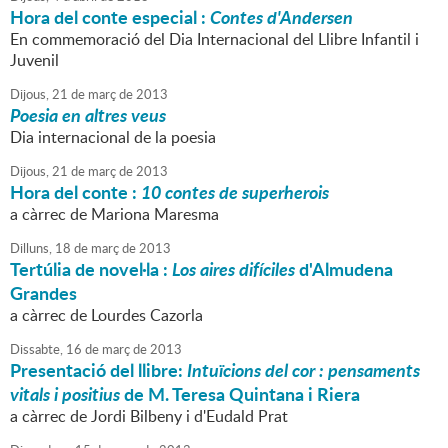
Hora del conte especial :
Contes d'Andersen
En commemoració del Dia Internacional del Llibre Infantil i
Juvenil
Dijous,
21
de
març
de
2013
Poesia en altres veus
Dia internacional de la poesia
Dijous,
21
de
març
de
2013
Hora del conte :
10 contes de superherois
a càrrec de Mariona Maresma
Dilluns,
18
de
març
de
2013
Tertúlia de novel·la :
Los aires difíciles
d'Almudena
Grandes
a càrrec de Lourdes Cazorla
Dissabte,
16
de
març
de
2013
Presentació del llibre:
Intuïcions del cor : pensaments
vitals i positius
de M. Teresa Quintana i Riera
a càrrec de Jordi Bilbeny i d'Eudald Prat