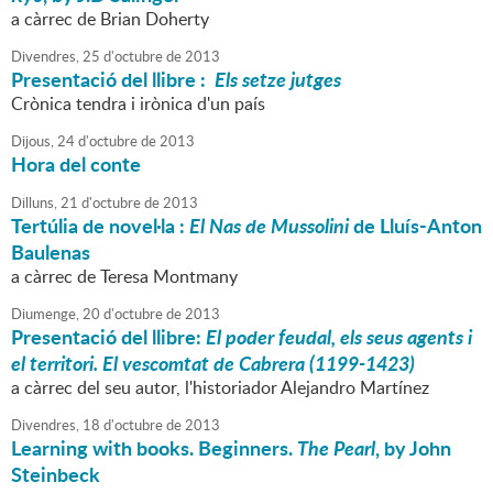
a càrrec de Brian Doherty
Divendres,
25
d'
octubre
de
2013
Presentació del llibre :
Els setze jutges
Crònica tendra i irònica d'un país
Dijous,
24
d'
octubre
de
2013
Hora del conte
Dilluns,
21
d'
octubre
de
2013
Tertúlia de novel·la :
El Nas de Mussolini
de Lluís-Anton
Baulenas
a càrrec de Teresa Montmany
Diumenge,
20
d'
octubre
de
2013
Presentació del llibre:
El poder feudal, els seus agents i
el territori. El vescomtat de Cabrera (1199-1423)
a càrrec del seu autor, l'historiador Alejandro Martínez
Divendres,
18
d'
octubre
de
2013
Learning with books. Beginners.
The Pearl
, by John
Steinbeck