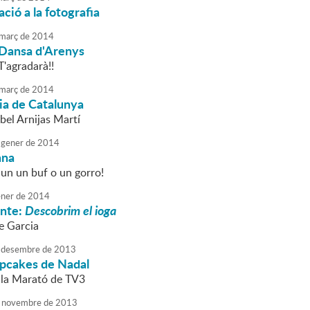
ació a la fotografia
març
de
2014
a Dansa d'Arenys
T'agradarà!!
març
de
2014
ia de Catalunya
abel Arnijas Martí
gener
de
2014
ana
 un un buf o un gorro!
ner
de
2014
onte:
Descobrim el ioga
e Garcia
desembre
de
2013
upcakes de Nadal
e la Marató de TV3
novembre
de
2013