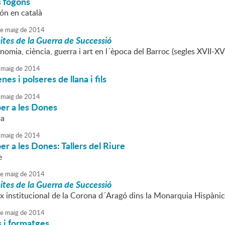
s fogons
ón en català
e
maig
de
2014
mites de la Guerra de Successió
nomia, ciència, guerra i art en l´època del Barroc (segles XVII-XVI
maig
de
2014
enes i polseres de llana i fils
maig
de
2014
er a les Dones
na
maig
de
2014
er a les Dones: Tallers del Riure
e
e
maig
de
2014
mites de la Guerra de Successió
ix institucional de la Corona d´Aragó dins la Monarquia Hispànica
e
maig
de
2014
s i formatges