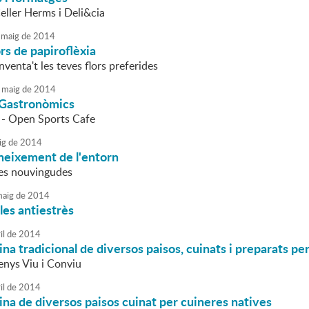
eller Herms i Deli&cia
maig
de
2014
ors de papiroflèxia
inventa't les teves flors preferides
maig
de
2014
Gastronòmics
 - Open Sports Cafe
ig
de
2014
neixement de l'entorn
es nouvingudes
aig
de
2014
oles antiestrès
il
de
2014
uina tradicional de diversos paisos, cuinats i preparats pe
enys Viu i Conviu
il
de
2014
uina de diversos paisos cuinat per cuineres natives