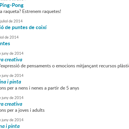
 Ping-Pong
eva raqueta? Estrenem raquetes!
juliol
de
2014
ó de puntes de coixí
iol
de
2014
untes
e
juny
de
2014
ra creativa
 l'expressió de pensaments o emocions mitjançant recursos plàsti
e
juny
de
2014
na i pinta
ns per a nens i nenes a partir de 5 anys
e
juny
de
2014
ra creativa
ns per a joves i adults
e
juny
de
2014
na i pinta