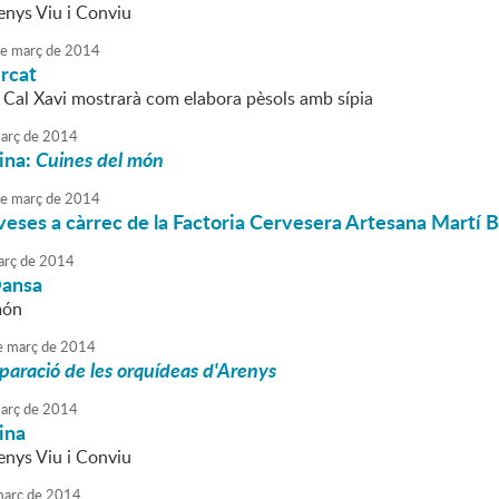
enys Viu i Conviu
e
març
de
2014
rcat
t Cal Xavi mostrarà com elabora pèsols amb sípia
arç
de
2014
uina:
Cuines del món
e
març
de
2014
veses a càrrec de la Factoria Cervesera Artesana Martí B
rç
de
2014
Dansa
món
e
març
de
2014
paració de les orquídeas d'Arenys
arç
de
2014
uina
enys Viu i Conviu
arç
de
2014