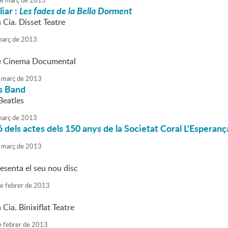
e
març
de
2013
liar :
Les fades de la Bella Dorment
a Cia. Disset Teatre
arç
de
2013
e Cinema Documental
març
de
2013
s Band
Beatles
arç
de
2013
 dels actes dels 150 anys de la Societat Coral L'Esperan
març
de
2013
esenta el seu nou disc
e
febrer
de
2013
 Cia. Binixiflat Teatre
e
febrer
de
2013