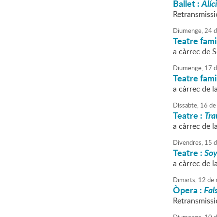
Ballet :
Alíc
Retransmissi
Diumenge,
24
d
Teatre fami
a càrrec de 
Diumenge,
17
d
Teatre fami
a càrrec de l
Dissabte,
16
de
Teatre :
Tra
a càrrec de l
Divendres,
15
d
Teatre :
Soy
a càrrec de l
Dimarts,
12
de
Òpera :
Fal
Retransmissió