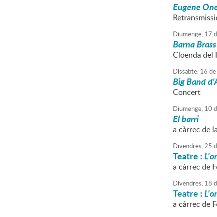
Eugene One
Retransmissi
Diumenge,
17
d
Barna Brass
Cloenda del 
Dissabte,
16
de
Big Band d'
Concert
Diumenge,
10
d
El barri
a càrrec de l
Divendres,
25
d
Teatre :
L'o
a càrrec de F
Divendres,
18
d
Teatre :
L'o
a càrrec de F