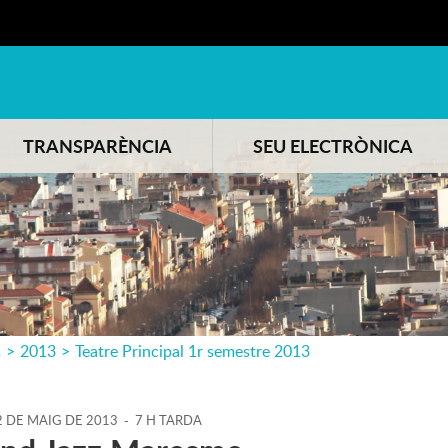
TRANSPARÈNCIA
SEU ELECTRÒNICA
s
>
2013
>
Teatre Principal 1r semestre 2013
2
DE
MAIG
DE
2013
-
7 H TARDA