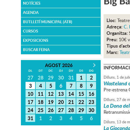
Big B
NOTÍCIES
AGENDA
Lloc:
Teatre
BUTLLETÍ MUNICIPAL (ATR)
Adreça:
C. 
CURSOS
Organitza:
Preu:
10€ v
EXPOSICIONS
Tipus d'act
BUSCAR FEINA
Marc:
Teatr
AGOST 2026
INFORMACI
DL
DT
DC
DJ
DV
DS
DG
27
28
29
30
31
1
2
Dilluns,
1
de
juli
Wasteland
d
3
4
5
6
7
8
9
Pre-estrena 
10
11
12
13
14
15
16
Dilluns,
27
de
m
17
18
19
20
21
22
23
La Dona del
24
25
26
27
28
29
30
Retransmissi
31
1
2
3
4
5
6
Dilluns,
13
de
m
La Giocond