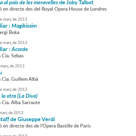
ia al país de les meravelles
de Joby Talbot
ó en directe des del Royal Opera House de Londres
e
març
de
2013
liar :
Magikissim
Sergi Buka
e
març
de
2013
liar :
Acorde
a Cia. Sebas
març
de
2013
u
a Cia. Guillem Albà
e
març
de
2013
 la otra (La Diva)
a Cia. Alba Sarraute
març
de
2013
staff
de Giuseppe Verdi
 en directe des de l'Opera Bastille de París