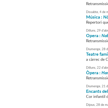
Retransmissió
Dissabte,
4
de
m
Música :
Nò
Repertori que 
Dilluns,
29
d'
abr
Opera :
Na
Retransmissi
Diumenge,
28
d
Teatre fami
a càrrec de C
Dilluns,
22
d'
abr
Òpera :
Han
Retransmissió
Diumenge,
21
d
Encants de
Cor infantil 
Dijous,
28
de
ma