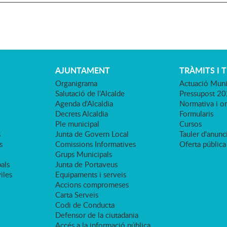
AJUNTAMENT
TRÀMITS I 
Organigrama
Actuació Muni
Salutació de l'Alcalde
Pressupost 2
Agenda d'Alcaldia
Normativa i o
Decrets Alcaldia
Formularis
Ple municipal
Cursos
s
Junta de Govern Local
Tauler d'anunci
s
Comissions Informatives
Oferta pública
Grups Municipals
als
Junta de Portaveus
viles
Equipaments i serveis
Accions compromeses
Carta Serveis
Codi de Conducta
Defensor de la ciutadania
Accés a la informació pública