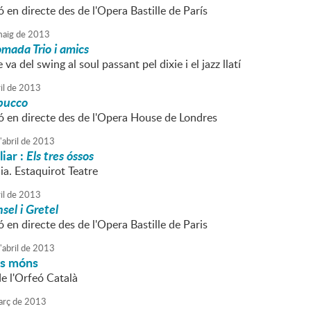
 en directe des de l'Opera Bastille de París
aig
de
2013
mada Trio i amics
va del swing al soul passant pel dixie i el jazz llatí
il
de
2013
bucco
ó en directe des de l'Opera House de Londres
'
abril
de
2013
liar :
Els tres óssos
ia. Estaquirot Teatre
il
de
2013
sel i Gretel
 en directe des de l'Opera Bastille de Paris
'
abril
de
2013
ls móns
de l'Orfeó Català
rç
de
2013