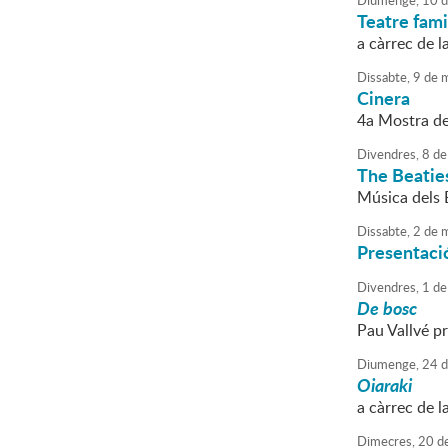
Diumenge,
10
d
Teatre fami
a càrrec de l
Dissabte,
9
de
m
Cinera
4a Mostra d
Divendres,
8
de
The Beatie
Música dels 
Dissabte,
2
de
m
Presentació
Divendres,
1
de
De bosc
Pau Vallvé pr
Diumenge,
24
d
Oiaraki
a càrrec de la
Dimecres,
20
d