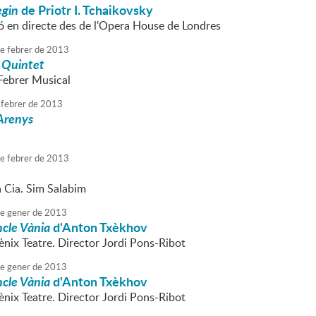
gin
de Priotr I. Tchaikovsky
ó en directe des de l'Opera House de Londres
e
febrer
de
2013
 Quintet
Febrer Musical
febrer
de
2013
Arenys
e
febrer
de
2013
a Cia. Sim Salabim
e
gener
de
2013
ncle Vània
d'Anton Txèkhov
ènix Teatre. Director Jordi Pons-Ribot
e
gener
de
2013
ncle Vània
d'
Anton Txèkhov
ènix Teatre. Director Jordi Pons-Ribot