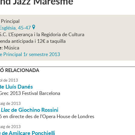
and Jazz Maresme
 Principal
Església, 45-47
S.C. L'Esperança i la Regidoria de Cultura
enda anticipada i 12€ a taquilla
e:
Música
e Principal 1r semestre 2013
Ó RELACIONADA
ol
de
2013
e Lluís Danés
Grec 2013 Festival Barcelona
aig
de
2013
 Llac
de Giochino Rossini
ó en directe des de l'Opera House de Londres
aig
de
2013
a
de Amilcare Ponchielli