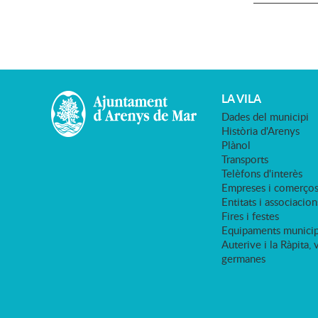
LA VILA
Dades del municipi
Història d'Arenys
Plànol
Transports
Telèfons d'interès
Empreses i comerço
Entitats i associacion
Fires i festes
Equipaments municip
Auterive i la Ràpita, 
germanes