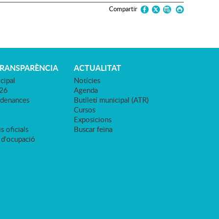
Compartir
TRANSPARÈNCIA
ACTUALITAT
cipal
Notícies
026
Agenda
rdenances
Butlletí municipal (ATR)
Cursos
Exposicions
s oficials
Buscar feina
 d'ocupació