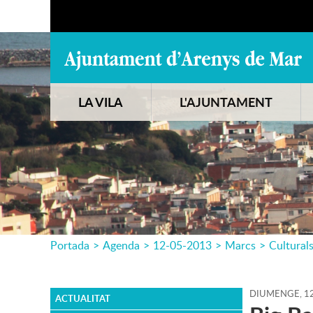
LA VILA
L'AJUNTAMENT
Portada
>
Agenda
>
12-05-2013
>
Marcs
>
Cultural
DIUMENGE,
1
ACTUALITAT