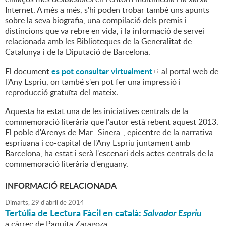
Internet. A més a més, s'hi poden trobar també uns apunts
sobre la seva biografia, una compilació dels premis i
distincions que va rebre en vida, i la informació de servei
relacionada amb les Biblioteques de la Generalitat de
Catalunya i de la Diputació de Barcelona.
es pot consultar virtualment
El document
al portal web de
l'Any Espriu, on també s'en pot fer una impressió i
reproducció gratuïta del mateix.
Aquesta ha estat una de les iniciatives centrals de la
commemoració literària que l'autor està rebent aquest 2013.
El poble d'Arenys de Mar -Sinera-, epicentre de la narrativa
espriuana i co-capital de l'Any Espriu juntament amb
Barcelona, ha estat i serà l'escenari dels actes centrals de la
commemoració literària d'enguany.
INFORMACIÓ RELACIONADA
Dimarts,
29
d'
abril
de
2014
Tertúlia de Lectura Fàcil en català:
Salvador Espriu
a càrrec de Paquita Zaragoza