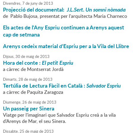
Divendres,
7
de
juny
de
2013
Projecció del documental:
J.L.Sert. Un somni nòmada
de Pablo Bujosa, presentat per l'arquitecta Maria Charneco
Els actes de l'Any Espriu continuen a Arenys aquest
cap de setmana
Arenys cedeix material d'Espriu per a la Vila del Llibre
Dijous,
30
de
maig
de
2013
Hora del conte :
El petit Espriu
a càrrec de Montserrat Jordà
Dimarts,
28
de
maig
de
2013
Tertúlia de Lectura Fàcil en Català :
Salvador Espriu
a càrrec de Paquita Zaragoza
Diumenge,
26
de
maig
de
2013
Un passeig per Sinera
Viatge per l'imaginari que Salvador Espriu creà a la vila
d'Arenys de Mar, el seu Sinera.
Dissabte,
25
de
maig
de
2013