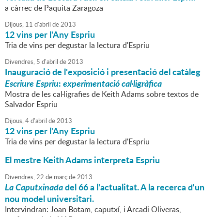
a càrrec de Paquita Zaragoza
Dijous,
11
d'
abril
de
2013
12 vins per l'Any Espriu
Tria de vins per degustar la lectura d'Espriu
Divendres,
5
d'
abril
de
2013
Inauguració de l'exposició i presentació del catàleg
Escriure Espriu
:
experimentació cal·ligràfica
Mostra de les cal·ligrafies de Keith Adams sobre textos de
Salvador Espriu
Dijous,
4
d'
abril
de
2013
12 vins per l'Any Espriu
Tria de vins per degustar la lectura d'Espriu
El mestre Keith Adams interpreta Espriu
Divendres,
22
de
març
de
2013
La Caputxinada
del 66 a l'actualitat. A la recerca d'un
nou model universitari.
Intervindran: Joan Botam, caputxí, i Arcadi Oliveras,