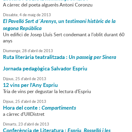
A càrrec del poeta alguerès Antoni Coronzu
Dissabte,
4
de
maig
de
2013
El Pavelló Sert d´Arenys, un testimoni històric de la
segona República
Un edifici de Josep Lluís Sert condemant a l'oblit durant 60
anys
Diumenge,
28
d'
abril
de
2013
Ruta literària teatralitzada :
Un passeig per Sinera
Jornada pedagògica Salvador Espriu
Dijous,
25
d'
abril
de
2013
12 vins per l'Any Espriu
Tria de vins per degustar la lectura d'Espriu
Dijous,
25
d'
abril
de
2013
Hora del conte :
Compartiments
a càrrec d'UllDistret
Dimarts,
23
d'
abril
de
2013
Conferència de Literatura :
Espriu, Rosselló i les