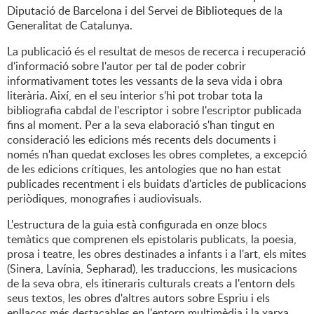
Diputació de Barcelona i del Servei de Biblioteques de la
Generalitat de Catalunya.
La publicació és el resultat de mesos de recerca i recuperació
d'informació sobre l'autor per tal de poder cobrir
informativament totes les vessants de la seva vida i obra
literària. Així, en el seu interior s'hi pot trobar tota la
bibliografia cabdal de l'escriptor i sobre l'escriptor publicada
fins al moment. Per a la seva elaboració s'han tingut en
consideració les edicions més recents dels documents i
només n'han quedat excloses les obres completes, a excepció
de les edicions crítiques, les antologies que no han estat
publicades recentment i els buidats d'articles de publicacions
periòdiques, monografies i audiovisuals.
L'estructura de la guia està configurada en onze blocs
temàtics que comprenen els epistolaris publicats, la poesia,
prosa i teatre, les obres destinades a infants i a l'art, els mites
(Sinera, Lavínia, Sepharad), les traduccions, les musicacions
de la seva obra, els itineraris culturals creats a l'entorn dels
seus textos, les obres d'altres autors sobre Espriu i els
enllaços més destacables en l'entorn multimèdia i la xarxa