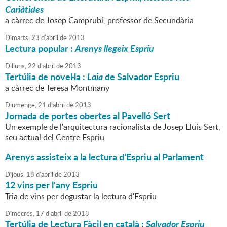
Cariàtides
a càrrec de Josep Camprubí, professor de Secundària
Dimarts,
23
d'
abril
de
2013
Lectura popular :
Arenys llegeix Espriu
Dilluns,
22
d'
abril
de
2013
Tertúlia de novel·la :
Laia
de Salvador Espriu
a càrrec de Teresa Montmany
Diumenge,
21
d'
abril
de
2013
Jornada de portes obertes al Pavelló Sert
Un exemple de l'arquitectura racionalista de Josep Lluís Sert,
seu actual del Centre Espriu
Arenys assisteix a la lectura d'Espriu al Parlament
Dijous,
18
d'
abril
de
2013
12 vins per l'any Espriu
Tria de vins per degustar la lectura d'Espriu
Dimecres,
17
d'
abril
de
2013
Tertúlia de Lectura Fàcil en català :
Salvador Espriu