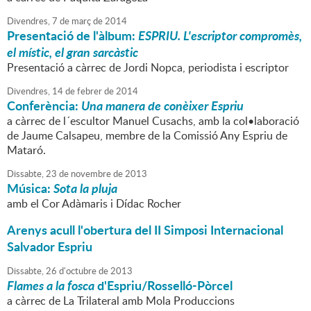
Divendres,
7
de
març
de
2014
Presentació de l'àlbum:
ESPRIU. L'escriptor compromès,
el místic, el gran sarcàstic
Presentació a càrrec de Jordi Nopca, periodista i escriptor
Divendres,
14
de
febrer
de
2014
Conferència:
Una manera de conèixer Espriu
a càrrec de l´escultor Manuel Cusachs, amb la col•laboració
de Jaume Calsapeu, membre de la Comissió Any Espriu de
Mataró.
Dissabte,
23
de
novembre
de
2013
Música:
Sota la pluja
amb el Cor Adàmaris i Dídac Rocher
Arenys acull l'obertura del II Simposi Internacional
Salvador Espriu
Dissabte,
26
d'
octubre
de
2013
Flames a la fosca
d'Espriu/Rosselló-Pòrcel
a càrrec de La Trilateral amb Mola Produccions