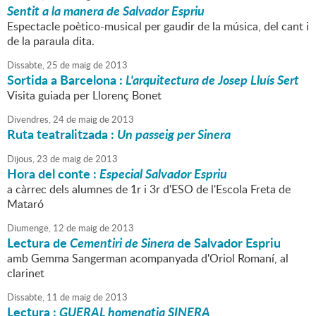
Sentit a la manera de Salvador Espriu
Espectacle poètico-musical per gaudir de la música, del cant i
de la paraula dita.
Dissabte,
25
de
maig
de
2013
Sortida a Barcelona :
L'arquitectura de Josep Lluís Sert
Visita guiada per Llorenç Bonet
Divendres,
24
de
maig
de
2013
Ruta teatralitzada :
Un passeig per Sinera
Dijous,
23
de
maig
de
2013
Hora del conte :
Especial Salvador Espriu
a càrrec dels alumnes de 1r i 3r d'ESO de l'Escola Freta de
Mataró
Diumenge,
12
de
maig
de
2013
Lectura de
Cementiri de Sinera
de Salvador Espriu
amb Gemma Sangerman acompanyada d'Oriol Romaní, al
clarinet
Dissabte,
11
de
maig
de
2013
Lectura :
GUERAL homenatja SINERA