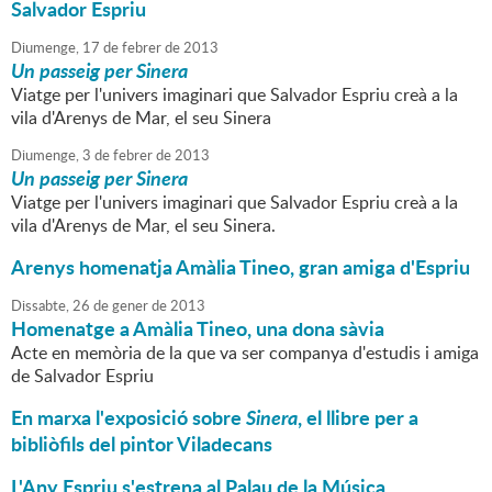
Salvador Espriu
Diumenge,
17
de
febrer
de
2013
Un passeig per Sinera
Viatge per l'univers imaginari que Salvador Espriu creà a la
vila d'Arenys de Mar, el seu Sinera
Diumenge,
3
de
febrer
de
2013
Un passeig per Sinera
Viatge per l'univers imaginari que Salvador Espriu creà a la
vila d'Arenys de Mar, el seu Sinera.
Arenys homenatja Amàlia Tineo, gran amiga d'Espriu
Dissabte,
26
de
gener
de
2013
Homenatge a Amàlia Tineo, una dona sàvia
Acte en memòria de la que va ser companya d'estudis i amiga
de Salvador Espriu
En marxa l'exposició sobre
Sinera
, el llibre per a
bibliòfils del pintor Viladecans
L'Any Espriu s'estrena al Palau de la Música