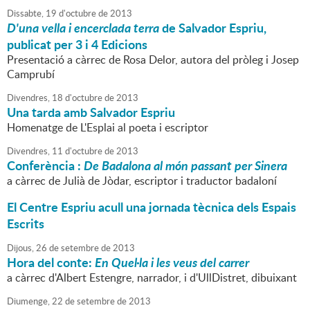
Dissabte,
19
d'
octubre
de
2013
D'una vella i encerclada terra
de Salvador Espriu,
publicat per 3 i 4 Edicions
Presentació a càrrec de Rosa Delor, autora del pròleg i Josep
Camprubí
Divendres,
18
d'
octubre
de
2013
Una tarda amb Salvador Espriu
Homenatge de L'Esplai al poeta i escriptor
Divendres,
11
d'
octubre
de
2013
Conferència :
De Badalona al món passant per Sinera
a càrrec de Julià de Jòdar, escriptor i traductor badaloní
El Centre Espriu acull una jornada tècnica dels Espais
Escrits
Dijous,
26
de
setembre
de
2013
Hora del conte:
En Quel·la i les veus del carrer
a càrrec d'Albert Estengre, narrador, i d'UllDistret, dibuixant
Diumenge,
22
de
setembre
de
2013