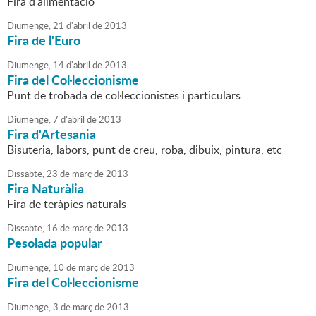
Fira d'alimentació
Diumenge,
21
d'
abril
de
2013
Fira de l'Euro
Diumenge,
14
d'
abril
de
2013
Fira del Col·leccionisme
Punt de trobada de col·leccionistes i particulars
Diumenge,
7
d'
abril
de
2013
Fira d'Artesania
Bisuteria, labors, punt de creu, roba, dibuix, pintura, etc
Dissabte,
23
de
març
de
2013
Fira Naturàlia
Fira de teràpies naturals
Dissabte,
16
de
març
de
2013
Pesolada popular
Diumenge,
10
de
març
de
2013
Fira del Col·leccionisme
Diumenge,
3
de
març
de
2013