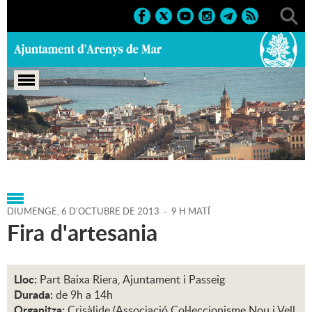
Portada
>
Agenda
>
06-10-
2013
>
Marcs
>
Societat
>
2013
>
Fires 2013
DIUMENGE,
6
D'
OCTUBRE
DE
2013
-
9 H MATÍ
Fira d'artesania
Lloc:
Part Baixa Riera, Ajuntament i Passeig
Durada:
de 9h a 14h
Organitza:
Crisàlide (Associació Col·leccionisme Nou i Vell