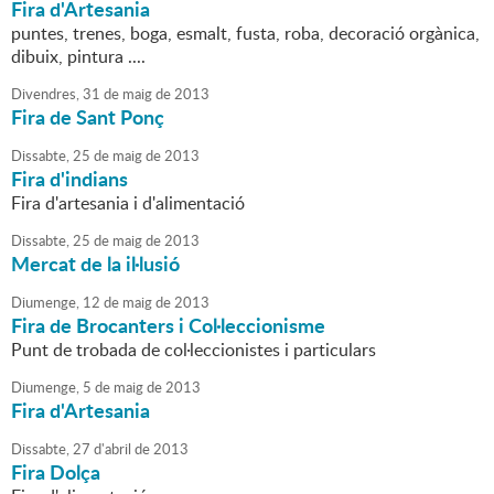
Fira d'Artesania
puntes, trenes, boga, esmalt, fusta, roba, decoració orgànica,
dibuix, pintura ....
Divendres,
31
de
maig
de
2013
Fira de Sant Ponç
Dissabte,
25
de
maig
de
2013
Fira d'indians
Fira d'artesania i d'alimentació
Dissabte,
25
de
maig
de
2013
Mercat de la il·lusió
Diumenge,
12
de
maig
de
2013
Fira de Brocanters i Col·leccionisme
Punt de trobada de col·leccionistes i particulars
Diumenge,
5
de
maig
de
2013
Fira d'Artesania
Dissabte,
27
d'
abril
de
2013
Fira Dolça