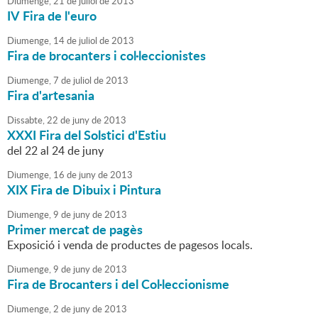
Diumenge,
21
de
juliol
de
2013
IV Fira de l'euro
Diumenge,
14
de
juliol
de
2013
Fira de brocanters i col·leccionistes
Diumenge,
7
de
juliol
de
2013
Fira d'artesania
Dissabte,
22
de
juny
de
2013
XXXI Fira del Solstici d'Estiu
del 22 al 24 de juny
Diumenge,
16
de
juny
de
2013
XIX Fira de Dibuix i Pintura
Diumenge,
9
de
juny
de
2013
Primer mercat de pagès
Exposició i venda de productes de pagesos locals.
Diumenge,
9
de
juny
de
2013
Fira de Brocanters i del Col·leccionisme
Diumenge,
2
de
juny
de
2013