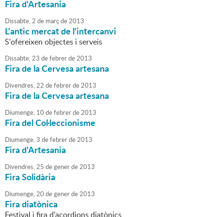
Fira d'Artesania
Dissabte,
2
de
març
de
2013
L'antic mercat de l'intercanvi
S'ofereixen objectes i serveis
Dissabte,
23
de
febrer
de
2013
Fira de la Cervesa artesana
Divendres,
22
de
febrer
de
2013
Fira de la Cervesa artesana
Diumenge,
10
de
febrer
de
2013
Fira del Col·leccionisme
Diumenge,
3
de
febrer
de
2013
Fira d'Artesania
Divendres,
25
de
gener
de
2013
Fira Solidària
Diumenge,
20
de
gener
de
2013
Fira diatònica
Festival i fira d'acordions diatònics