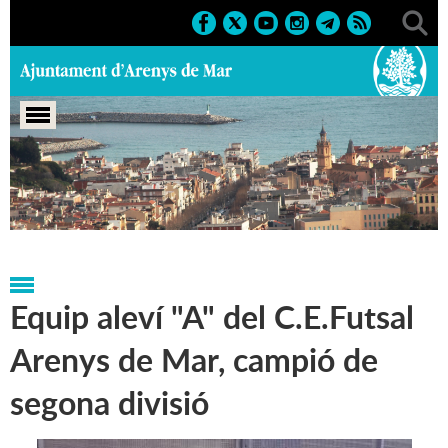
Portada
>
Notícies
>
Marcs
>
Esportius
>
Reconeixements
esportius
Equip aleví "A" del C.E.Futsal
Arenys de Mar, campió de
segona divisió