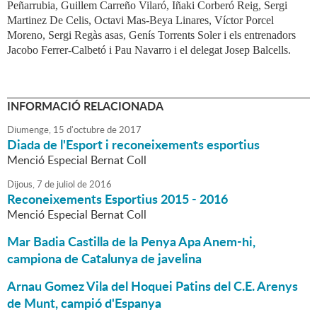
Peñarrubia, Guillem Carreño Vilaró, Iñaki Corberó Reig, Sergi
Martinez De Celis, Octavi Mas-Beya Linares, Víctor Porcel
Moreno, Sergi Regàs asas, Genís Torrents Soler i els entrenadors
Jacobo Ferrer-Calbetó i Pau Navarro i el delegat Josep Balcells.
INFORMACIÓ RELACIONADA
Diumenge,
15
d'
octubre
de
2017
Diada de l'Esport i reconeixements esportius
Menció Especial Bernat Coll
Dijous,
7
de
juliol
de
2016
Reconeixements Esportius 2015 - 2016
Menció Especial Bernat Coll
Mar Badia Castilla de la Penya Apa Anem-hi,
campiona de Catalunya de javelina
Arnau Gomez Vila del Hoquei Patins del C.E. Arenys
de Munt, campió d'Espanya