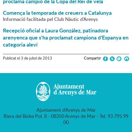
proclama campió de la Copa del Rei de vela
Comença la temporada de creuers a Catalunya
Informació facilitada pel Club Nàutic d'Arenys
Recepció oficial a Laura González, patinadora
arenyenca que s'ha proclamat campiona d'Espanya en
categoria aleví
Publicat
el
3
de
juliol
de
2013
Compartir
Ajuntament d'Arenys de Mar
Riera del Bisbe Pol, 8 - 08350 Arenys de Mar - Tel. 93 795 99
00