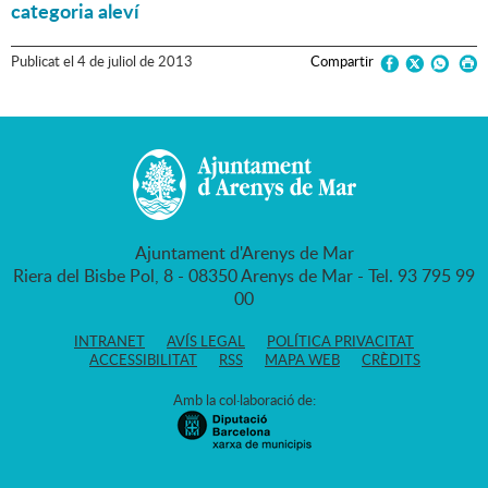
categoria aleví
Publicat
el
4
de
juliol
de
2013
Compartir
Ajuntament d'Arenys de Mar
Riera del Bisbe Pol, 8 - 08350 Arenys de Mar - Tel. 93 795 99
00
INTRANET
AVÍS LEGAL
POLÍTICA PRIVACITAT
ACCESSIBILITAT
RSS
MAPA WEB
CRÈDITS
Amb la col·laboració de: