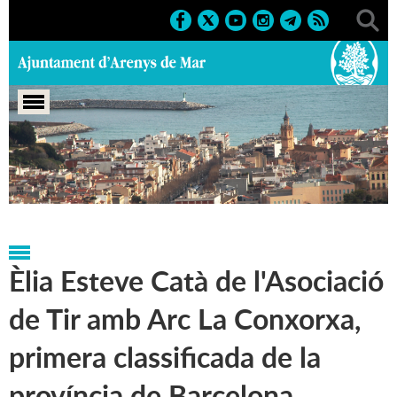
Portada
>
Notícies
>
Marcs
>
Esportius
>
Reconeixements
esportius
Èlia Esteve Catà de l'Asociació
de Tir amb Arc La Conxorxa,
primera classificada de la
província de Barcelona