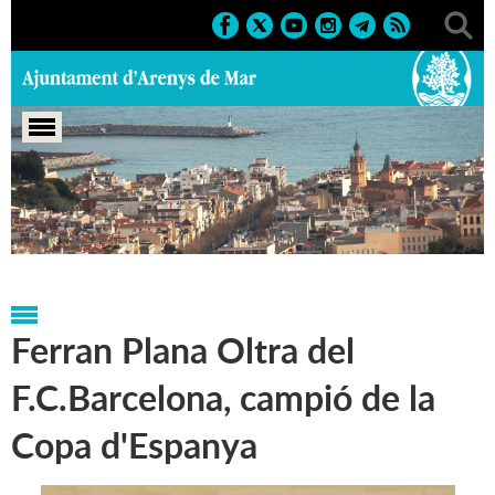
Portada
>
Notícies
>
Marcs
>
Esportius
>
Reconeixements
esportius
Ferran Plana Oltra del
F.C.Barcelona, campió de la
Copa d'Espanya