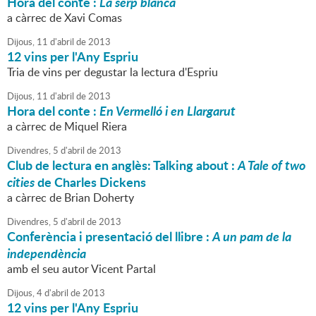
Hora del conte :
La serp blanca
a càrrec de Xavi Comas
Dijous,
11
d'
abril
de
2013
12 vins per l'Any Espriu
Tria de vins per degustar la lectura d'Espriu
Dijous,
11
d'
abril
de
2013
Hora del conte :
En Vermelló i en Llargarut
a càrrec de Miquel Riera
Divendres,
5
d'
abril
de
2013
Club de lectura en anglès: Talking about :
A Tale of two
cities
de Charles Dickens
a càrrec de Brian Doherty
Divendres,
5
d'
abril
de
2013
Conferència i presentació del llibre :
A un pam de la
independència
amb el seu autor Vicent Partal
Dijous,
4
d'
abril
de
2013
12 vins per l'Any Espriu