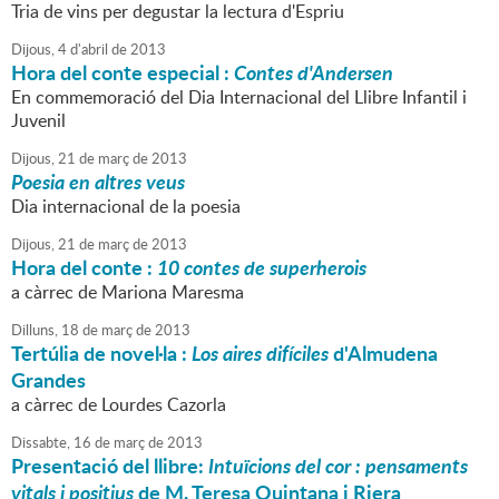
Tria de vins per degustar la lectura d'Espriu
Dijous,
4
d'
abril
de
2013
Hora del conte especial :
Contes d'Andersen
En commemoració del Dia Internacional del Llibre Infantil i
Juvenil
Dijous,
21
de
març
de
2013
Poesia en altres veus
Dia internacional de la poesia
Dijous,
21
de
març
de
2013
Hora del conte :
10 contes de superherois
a càrrec de Mariona Maresma
Dilluns,
18
de
març
de
2013
Tertúlia de novel·la :
Los aires difíciles
d'Almudena
Grandes
a càrrec de Lourdes Cazorla
Dissabte,
16
de
març
de
2013
Presentació del llibre:
Intuïcions del cor : pensaments
vitals i positius
de M. Teresa Quintana i Riera