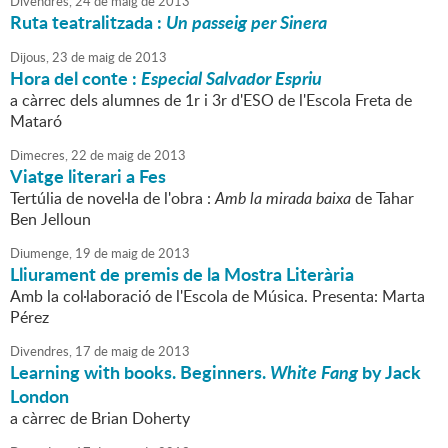
Divendres,
24
de
maig
de
2013
Ruta teatralitzada :
Un passeig per Sinera
Dijous,
23
de
maig
de
2013
Hora del conte :
Especial Salvador Espriu
a càrrec dels alumnes de 1r i 3r d'ESO de l'Escola Freta de
Mataró
Dimecres,
22
de
maig
de
2013
Viatge literari a Fes
Tertúlia de novel·la de l'obra :
Amb la mirada baixa
de Tahar
Ben Jelloun
Diumenge,
19
de
maig
de
2013
Lliurament de premis de la Mostra Literària
Amb la col·laboració de l'Escola de Música. Presenta: Marta
Pérez
Divendres,
17
de
maig
de
2013
Learning with books. Beginners.
White Fang
by Jack
London
a càrrec de Brian Doherty