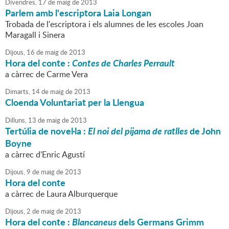
Divendres,
17
de
maig
de
2013
Parlem amb l'escriptora Laia Longan
Trobada de l'escriptora i els alumnes de les escoles Joan
Maragall i Sinera
Dijous,
16
de
maig
de
2013
Hora del conte :
Contes de Charles Perrault
a càrrec de Carme Vera
Dimarts,
14
de
maig
de
2013
Cloenda Voluntariat per la Llengua
Dilluns,
13
de
maig
de
2013
Tertúlia de novel·la :
El noi del pijama de ratlles
de John
Boyne
a càrrec d'Enric Agustí
Dijous,
9
de
maig
de
2013
Hora del conte
a càrrec de Laura Alburquerque
Dijous,
2
de
maig
de
2013
Hora del conte :
Blancaneus
dels Germans Grimm