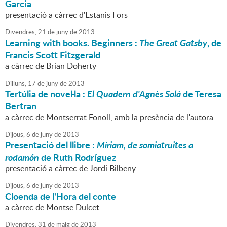
Garcia
presentació a càrrec d'Estanis Fors
Divendres,
21
de
juny
de
2013
Learning with books. Beginners :
The Great Gatsby
, de
Francis Scott Fitzgerald
a càrrec de Brian Doherty
Dilluns,
17
de
juny
de
2013
Tertúlia de novel·la :
El Quadern d'Agnès Solà
de Teresa
Bertran
a càrrec de Montserrat Fonoll, amb la presència de l'autora
Dijous,
6
de
juny
de
2013
Presentació del llibre :
Míriam, de somiatruites a
rodamón
de Ruth Rodríguez
presentació a càrrec de Jordi Bilbeny
Dijous,
6
de
juny
de
2013
Cloenda de l'Hora del conte
a càrrec de Montse Dulcet
Divendres,
31
de
maig
de
2013