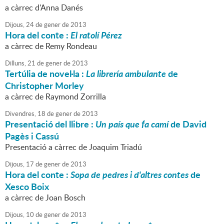
a càrrec d'Anna Danés
Dijous,
24
de
gener
de
2013
Hora del conte :
El ratolí Pérez
a càrrec de Remy Rondeau
Dilluns,
21
de
gener
de
2013
Tertúlia de novel·la :
La librería ambulante
de
Christopher Morley
a càrrec de Raymond Zorrilla
Divendres,
18
de
gener
de
2013
Presentació del llibre :
Un país que fa camí
de David
Pagès i Cassú
Presentació a càrrec de Joaquim Triadú
Dijous,
17
de
gener
de
2013
Hora del conte :
Sopa de pedres i d'altres contes
de
Xesco Boix
a càrrec de Joan Bosch
Dijous,
10
de
gener
de
2013