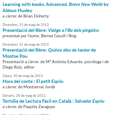
Learning with books. Advanced.
Brave New World
by
Aldous Huxley
a càrrec de Brian Doherty
Divendres,
31
de
maig
de
2013
Presentació del llibre:
Viatge a l'illa dels pingüins
presentat per l'autor, Bernat Gasull i Roig
Divendres,
31
de
maig
de
2013
Presentació del llibre:
Quinze dies de tardor
de
Montse Pou
Presentació a càrrec de Mª Antònia Eduardo, psicòloga i de
Diego Ruiz, editor
Dijous,
30
de
maig
de
2013
Hora del conte :
El petit Espriu
a càrrec de Montserrat Jordà
Dimarts,
28
de
maig
de
2013
Tertúlia de Lectura Fàcil en Català :
Salvador Espriu
a càrrec de Paquita Zaragoza