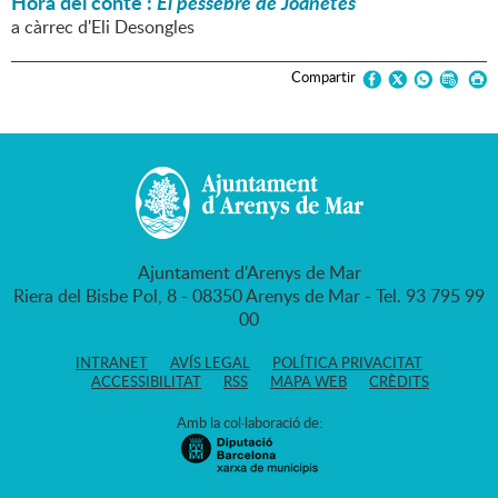
Hora del conte :
El pessebre de Joanetes
a càrrec d'Eli Desongles
Compartir
Ajuntament d'Arenys de Mar
Riera del Bisbe Pol, 8 - 08350 Arenys de Mar - Tel. 93 795 99
00
INTRANET
AVÍS LEGAL
POLÍTICA PRIVACITAT
ACCESSIBILITAT
RSS
MAPA WEB
CRÈDITS
Amb la col·laboració de: