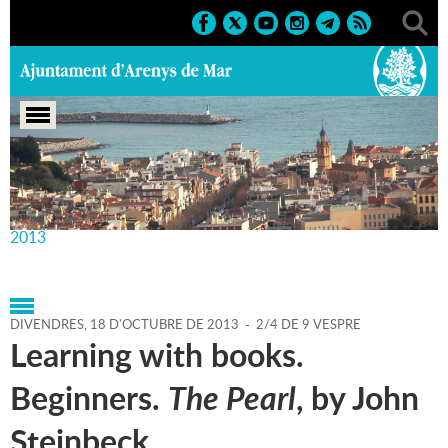
Portada
>
Agenda
>
18-10-
2013
>
Marcs
>
Culturals
>
2013
>
Activitats literàries
2013
DIVENDRES,
18
D'
OCTUBRE
DE
2013
-
2/4 DE 9 VESPRE
Learning with books.
Beginners.
The Pearl
, by John
Steinbeck