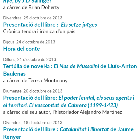
Rye
, by J.D Salinger
a càrrec de Brian Doherty
Divendres,
25
d'
octubre
de
2013
Presentació del llibre :
Els setze jutges
Crònica tendra i irònica d'un país
Dijous,
24
d'
octubre
de
2013
Hora del conte
Dilluns,
21
d'
octubre
de
2013
Tertúlia de novel·la :
El Nas de Mussolini
de Lluís-Anton
Baulenas
a càrrec de Teresa Montmany
Diumenge,
20
d'
octubre
de
2013
Presentació del llibre:
El poder feudal, els seus agents i
el territori. El vescomtat de Cabrera (1199-1423)
a càrrec del seu autor, l'historiador Alejandro Martínez
Divendres,
18
d'
octubre
de
2013
Presentació del llibre :
Catalanitat i llibertat
de Jaume
Renyer