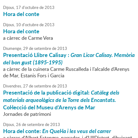
Dijous,
17
d'
octubre
de
2013
Hora del conte
Dijous,
10
d'
octubre
de
2013
Hora del conte
a càrrec de Carme Vera
Diumenge,
29
de
setembre
de
2013
Presentació Llibre Calisay :
Gran Licor Calisay. Memòria
del bon gust (1895-1995)
a càrrec de la cuinera Carme Ruscalleda i l'alcalde d'Arenys
de Mar, Estanis Fors i Garcia
Divendres,
27
de
setembre
de
2013
Presentació de la publicació digital:
Catàleg dels
materials arqueològics de la Torre dels Encantats.
Col·lecció del Museu d'Arenys de Mar
Jornades de patrimoni
Dijous,
26
de
setembre
de
2013
Hora del conte:
En Quel·la i les veus del carrer
a càrrec d'Albert Estengre, narrador, i d'UllDistret, dibuixant