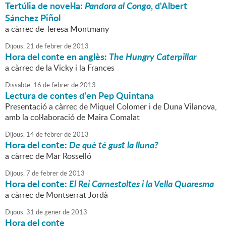
Tertúlia de novel·la:
Pandora al Congo
, d'Albert
Sánchez Piñol
a càrrec de Teresa Montmany
Dijous,
21
de
febrer
de
2013
Hora del conte en anglès:
The Hungry Caterpillar
a càrrec de la Vicky i la Frances
Dissabte,
16
de
febrer
de
2013
Lectura de contes d'en Pep Quintana
Presentació a càrrec de Miquel Colomer i de Duna Vilanova,
amb la col·laboració de Maira Comalat
Dijous,
14
de
febrer
de
2013
Hora del conte:
De què té gust la lluna?
a càrrec de Mar Rosselló
Dijous,
7
de
febrer
de
2013
Hora del conte:
El Rei Carnestoltes i la Vella Quaresma
a càrrec de Montserrat Jordà
Dijous,
31
de
gener
de
2013
Hora del conte