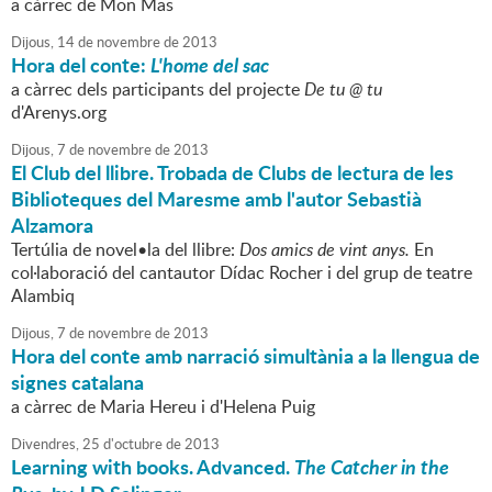
a càrrec de Mon Mas
Dijous,
14
de
novembre
de
2013
Hora del conte:
L'home del sac
a càrrec dels participants del projecte
De tu @ tu
d'Arenys.org
Dijous,
7
de
novembre
de
2013
El Club del llibre. Trobada de Clubs de lectura de les
Biblioteques del Maresme amb l'autor Sebastià
Alzamora
Tertúlia de novel•la del llibre:
Dos amics de vint anys.
En
col·laboració del cantautor Dídac Rocher i del grup de teatre
Alambiq
Dijous,
7
de
novembre
de
2013
Hora del conte amb narració simultània a la llengua de
signes catalana
a càrrec de Maria Hereu i d'Helena Puig
Divendres,
25
d'
octubre
de
2013
Learning with books. Advanced.
The Catcher in the