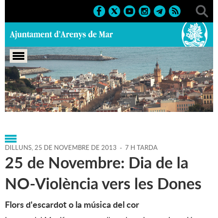
Portada
>
Agenda
>
25-11-
2013
>
Marcs
>
Culturals
>
2013
>
Activitats musicals 2013
DILLUNS,
25
DE
NOVEMBRE
DE
2013
-
7 H TARDA
25 de Novembre: Dia de la
NO-Violència vers les Dones
Flors d'escardot o la música del cor