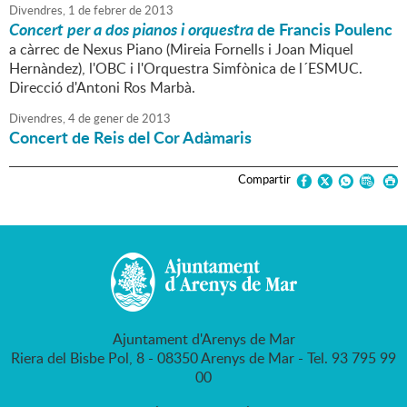
Divendres,
1
de
febrer
de
2013
Concert per a dos pianos i orquestra
de Francis Poulenc
a càrrec de Nexus Piano (Mireia Fornells i Joan Miquel
Hernàndez), l'OBC i l'Orquestra Simfònica de l´ESMUC.
Direcció d'Antoni Ros Marbà.
Divendres,
4
de
gener
de
2013
Concert de Reis del Cor Adàmaris
Compartir
Ajuntament d'Arenys de Mar
Riera del Bisbe Pol, 8 - 08350 Arenys de Mar - Tel. 93 795 99
00