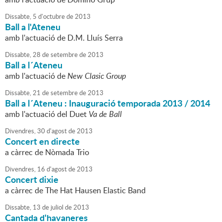
Dissabte,
5
d'
octubre
de
2013
Ball a l'Ateneu
amb l'actuació de D.M. Lluís Serra
Dissabte,
28
de
setembre
de
2013
Ball a l´Ateneu
amb l'actuació de
New Clasic Group
Dissabte,
21
de
setembre
de
2013
Ball a l´Ateneu : Inauguració temporada 2013 / 2014
amb l'actuació del Duet
Va de Ball
Divendres,
30
d'
agost
de
2013
Concert en directe
a càrrec de Nòmada Trio
Divendres,
16
d'
agost
de
2013
Concert dixie
a càrrec de The Hat Hausen Elastic Band
Dissabte,
13
de
juliol
de
2013
Cantada d'havaneres