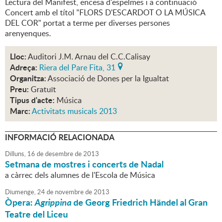
Lectura del Manifest, encesa d'espelmes i a continuació
Concert amb el títol "FLORS D'ESCARDOT O LA MÚSICA
DEL COR" portat a terme per diverses persones
arenyenques.
Lloc:
Auditori J.M. Arnau del C.C.Calisay
Adreça:
Riera del Pare Fita, 31
Organitza:
Associació de Dones per la Igualtat
Preu:
Gratuït
Tipus d'acte:
Música
Marc:
Activitats musicals 2013
INFORMACIÓ RELACIONADA
Dilluns,
16
de
desembre
de
2013
Setmana de mostres i concerts de Nadal
a càrrec dels alumnes de l'Escola de Música
Diumenge,
24
de
novembre
de
2013
Òpera:
Agrippina
de Georg Friedrich Händel al Gran
Teatre del Liceu