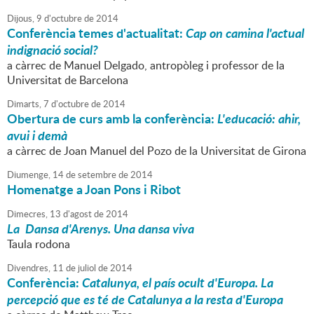
Dijous,
9
d'
octubre
de
2014
Conferència temes d'actualitat:
Cap on camina l'actual
indignació social?
a càrrec de Manuel Delgado, antropòleg i professor de la
Universitat de Barcelona
Dimarts,
7
d'
octubre
de
2014
Obertura de curs amb la conferència:
L'educació: ahir,
avui i demà
a càrrec de Joan Manuel del Pozo de la Universitat de Girona
Diumenge,
14
de
setembre
de
2014
Homenatge a Joan Pons i Ribot
Dimecres,
13
d'
agost
de
2014
La Dansa d'Arenys. Una dansa viva
Taula rodona
Divendres,
11
de
juliol
de
2014
Conferència:
Catalunya, el país ocult d'Europa. La
percepció que es té de Catalunya a la resta d'Europa