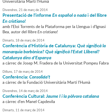
Universitària Martí l'Humà
Divendres,
21
de
març
de
2014
Presentació de l'informe
En español o nada
i del llibre
En cristiano!
amb l'Eloi Torrents de la Plataforma per la Llengua i d'Ignasi
Bea, autor del llibre
En cristiano!
Dimarts,
18
de
març
de
2014
Conferència d'Història de Catalunya:
Què significà la
monarquia borbònica? Què significà l'Estat Lliberal?
Catalunya dins d'Espanya
a càrrec de Josep M. Fradera de la Universitat Pompeu Fabra
Dilluns,
17
de
març
de
2014
Conferència:
Consolida't
a càrrec de la Fundació Universitària Martí l'Humà
Divendres,
14
de
març
de
2014
Conferència Cultural:
Jaume I i la pòlvora catalana
a càrrec d'en Manel Capdevila
Dimarts,
11
de
març
de
2014