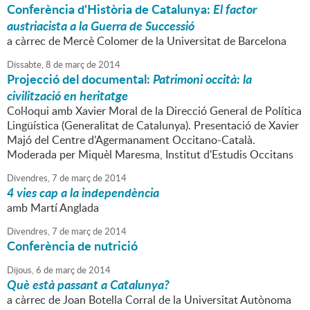
Conferència d'Història de Catalunya:
El factor
austriacista a la Guerra de Successió
a càrrec de Mercè Colomer de la Universitat de Barcelona
Dissabte,
8
de
març
de
2014
Projecció del documental:
Patrimoni occità: la
civilització en heritatge
Col·loqui amb Xavier Moral de la Direcció General de Política
Lingüística (Generalitat de Catalunya). Presentació de Xavier
Majó del Centre d'Agermanament Occitano-Català.
Moderada per Miquèl Maresma, Institut d'Estudis Occitans
Divendres,
7
de
març
de
2014
4 vies cap a la independència
amb Martí Anglada
Divendres,
7
de
març
de
2014
Conferència de nutrició
Dijous,
6
de
març
de
2014
Què està passant a Catalunya?
a càrrec de Joan Botella Corral de la Universitat Autònoma