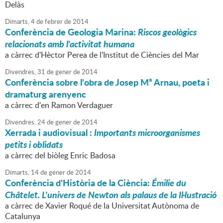
Delàs
Dimarts,
4
de
febrer
de
2014
Conferència de Geologia Marina:
Riscos geològics
relacionats amb l'activitat humana
a càrrec d'Hèctor Perea de l'Institut de Ciències del Mar
Divendres,
31
de
gener
de
2014
Conferència sobre l'obra de Josep Mª Arnau, poeta i
dramaturg arenyenc
a càrrec d'en Ramon Verdaguer
Divendres,
24
de
gener
de
2014
Xerrada i audiovisual :
Importants microorganismes
petits i oblidats
a càrrec del biòleg Enric Badosa
Dimarts,
14
de
gener
de
2014
Conferència d'Història de la Ciència:
Émilie du
Châtelet. L'univers de Newton als palaus de la Il·lustració
a càrrec de Xavier Roqué de la Universitat Autònoma de
Catalunya