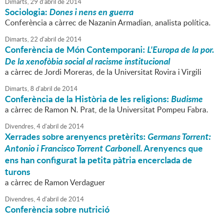
Dimarts,
29
d'
abril
de
2014
Sociologia:
Dones i nens en guerra
Conferència a càrrec de Nazanin Armadian, analista política.
Dimarts,
22
d'
abril
de
2014
Conferència de Món Contemporani:
L'Europa de la por.
De la xenofòbia social al racisme institucional
a càrrec de Jordi Moreras, de la Universitat Rovira i Virgili
Dimarts,
8
d'
abril
de
2014
Conferència de la Història de les religions:
Budisme
a càrrec de Ramon N. Prat, de la Universitat Pompeu Fabra.
Divendres,
4
d'
abril
de
2014
Xerrades sobre arenyencs pretèrits:
Germans Torrent:
Antonio i Francisco Torrent Carbonell.
Arenyencs que
ens han configurat la petita pàtria encerclada de
turons
a càrrec de Ramon Verdaguer
Divendres,
4
d'
abril
de
2014
Conferència sobre nutrició