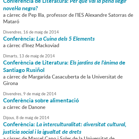
Conferència de Literatura:
Per què val la pena llegir
novel·la negra?
a càrrec de Pep Illa, professor de l'IES Alexandre Satorras de
Mataró
Divendres,
16
de
maig
de
2014
Conferència:
La Cuina dels 5 Elements
a càrrec d'Inez Mackoviad
Dimarts,
13
de
maig
de
2014
Conferència de Literatura:
Els jardins de l'ànima
de
Santiago Rusiñol
a càrrec de Margarida Casacuberta de la Universitat de
Girona
Divendres,
9
de
maig
de
2014
Conferència sobre alimentació
a càrrec de Danone
Dijous,
8
de
maig
de
2014
Conferència:
La interculturalitat: diversitat cultural,
justícia social i la igualtat de drets
a càrrec de Marcel Cano i Soler de la Universitat de