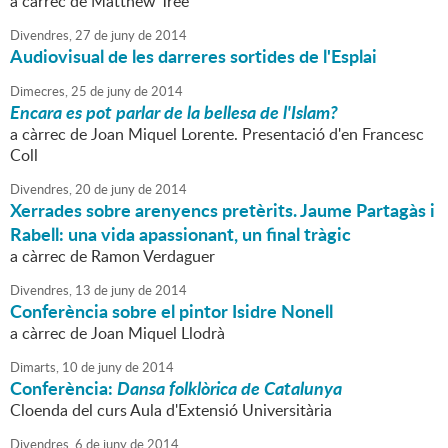
a càrrec de Matthew Tree
Divendres,
27
de
juny
de
2014
Audiovisual de les darreres sortides de l'Esplai
Dimecres,
25
de
juny
de
2014
Encara es pot parlar de la bellesa de l'Islam?
a càrrec de Joan Miquel Lorente. Presentació d'en Francesc
Coll
Divendres,
20
de
juny
de
2014
Xerrades sobre arenyencs pretèrits. Jaume Partagàs i
Rabell: una vida apassionant, un final tràgic
a càrrec de Ramon Verdaguer
Divendres,
13
de
juny
de
2014
Conferència sobre el pintor Isidre Nonell
a càrrec de Joan Miquel Llodrà
Dimarts,
10
de
juny
de
2014
Conferència:
Dansa folklòrica de Catalunya
Cloenda del curs Aula d'Extensió Universitària
Divendres,
6
de
juny
de
2014