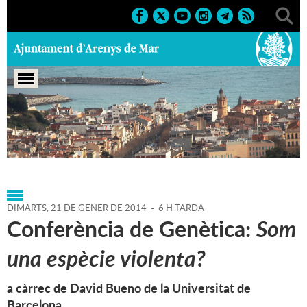
Portada
>
Agenda
>
21-01-
2014
>
Marcs
>
Població
>
2014
>
Conferències
DIMARTS,
21
DE
GENER
DE
2014
-
6 H TARDA
Conferència de Genètica:
Som
una espècie violenta?
a càrrec de David Bueno de la Universitat de
Barcelona