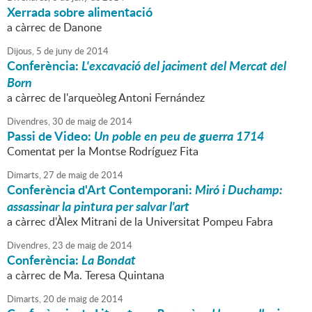
Xerrada sobre alimentació
a càrrec de Danone
Dijous,
5
de
juny
de
2014
Conferència:
L'excavació del jaciment del Mercat del
Born
a càrrec de l'arqueòleg Antoni Fernández
Divendres,
30
de
maig
de
2014
Passi de Video:
Un poble en peu de guerra 1714
Comentat per la Montse Rodríguez Fita
Dimarts,
27
de
maig
de
2014
Conferència d'Art Contemporani:
Miró i Duchamp:
assassinar la pintura per salvar l'art
a càrrec d'Àlex Mitrani de la Universitat Pompeu Fabra
Divendres,
23
de
maig
de
2014
Conferència:
La Bondat
a càrrec de Ma. Teresa Quintana
Dimarts,
20
de
maig
de
2014