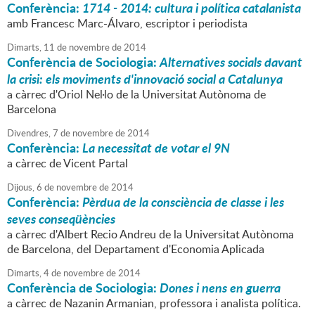
Conferència:
1714 - 2014: cultura i política catalanista
amb Francesc Marc-Álvaro, escriptor i periodista
Dimarts,
11
de
novembre
de
2014
Conferència de Sociologia:
Alternatives socials davant
la crisi: els moviments d'innovació social a Catalunya
a càrrec d'Oriol Nel·lo de la Universitat Autònoma de
Barcelona
Divendres,
7
de
novembre
de
2014
Conferència:
La necessitat de votar el 9N
a càrrec de Vicent Partal
Dijous,
6
de
novembre
de
2014
Conferència:
Pèrdua de la consciència de classe i les
seves conseqüències
a càrrec d'Albert Recio Andreu de la Universitat Autònoma
de Barcelona, del Departament d'Economia Aplicada
Dimarts,
4
de
novembre
de
2014
Conferència de Sociologia:
Dones i nens en guerra
a càrrec de Nazanin Armanian, professora i analista política.