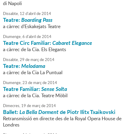
di Napoli
Dissabte,
12
d'
abril
de
2014
Teatre:
Boarding Pass
a càrrec d'Eskakejats Teatre
Diumenge,
6
d'
abril
de
2014
Teatre Circ Familiar:
Cabaret Elegance
a càrrec de la Cia. Els Elegants
Dissabte,
29
de
març
de
2014
Teatre:
Melodama
a càrrec de la Cia La Puntual
Diumenge,
23
de
març
de
2014
Teatre Familiar:
Sense Solta
a càrrec de la Cia. Teatre Mòbil
Dimecres,
19
de
març
de
2014
Ballet:
La Bella Dorment
de Piotr Ilitx Txaikovski
Retransmissió en directe des de la Royal Opera House de
Londres