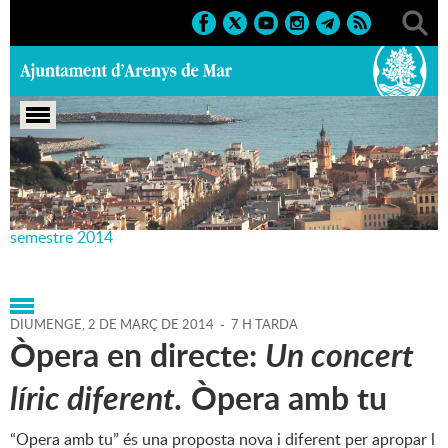
Portada
>
Agenda
>
02-03-
2014
>
Marcs
>
Culturals
>
2014
>
Teatre Principal 1r
semestre 2014
DIUMENGE,
2
DE
MARÇ
DE
2014
-
7 H TARDA
Òpera en directe:
Un concert
líric diferent.
Òpera amb tu
“Opera amb tu” és una proposta nova i diferent per apropar l