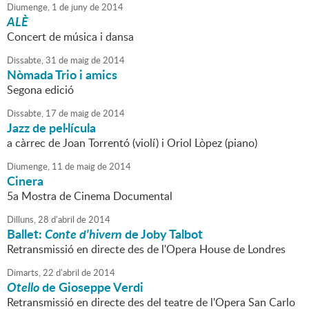
Diumenge,
1
de
juny
de
2014
ALÈ
Concert de música i dansa
Dissabte,
31
de
maig
de
2014
Nòmada Trio i amics
Segona edició
Dissabte,
17
de
maig
de
2014
Jazz de pel·lícula
a càrrec de Joan Torrentó (violí) i Oriol Lòpez (piano)
Diumenge,
11
de
maig
de
2014
Cinera
5a Mostra de Cinema Documental
Dilluns,
28
d'
abril
de
2014
Ballet:
Conte d'hivern
de Joby Talbot
Retransmissió en directe des de l'Opera House de Londres
Dimarts,
22
d'
abril
de
2014
Otello
de Gioseppe Verdi
Retransmissió en directe des del teatre de l'Opera San Carlo