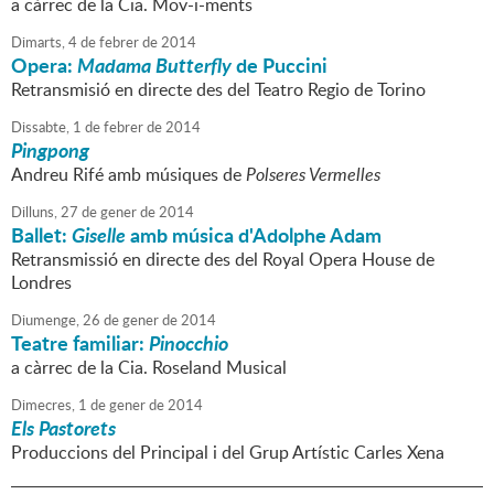
a càrrec de la Cia. Mov-i-ments
Dimarts,
4
de
febrer
de
2014
Opera:
Madama Butterfly
de Puccini
Retransmisió en directe des del Teatro Regio de Torino
Dissabte,
1
de
febrer
de
2014
Pingpong
Andreu Rifé amb músiques de
Polseres Vermelles
Dilluns,
27
de
gener
de
2014
Ballet:
Giselle
amb música d'Adolphe Adam
Retransmissió en directe des del Royal Opera House de
Londres
Diumenge,
26
de
gener
de
2014
Teatre familiar:
Pinocchio
a càrrec de la Cia. Roseland Musical
Dimecres,
1
de
gener
de
2014
Els Pastorets
Produccions del Principal i del Grup Artístic Carles Xena