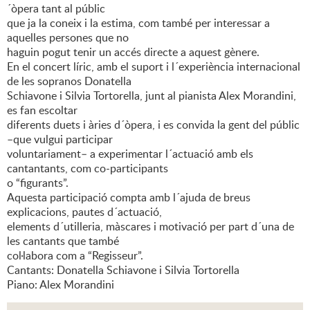
´òpera tant al públic
que ja la coneix i la estima, com també per interessar a
aquelles persones que no
haguin pogut tenir un accés directe a aquest gènere.
En el concert líric, amb el suport i l´experiència internacional
de les sopranos Donatella
Schiavone i Silvia Tortorella, junt al pianista Alex Morandini,
es fan escoltar
diferents duets i àries d´òpera, i es convida la gent del públic
–que vulgui participar
voluntariament– a experimentar l´actuació amb els
cantantants, com co-participants
o “figurants”.
Aquesta participació compta amb l´ajuda de breus
explicacions, pautes d´actuació,
elements d´utilleria, màscares i motivació per part d´una de
les cantants que també
col·labora com a “Regisseur”.
Cantants: Donatella Schiavone i Silvia Tortorella
Piano: Alex Morandini