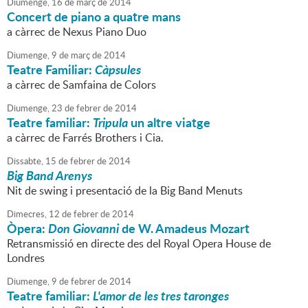
Diumenge,
16
de
març
de
2014
Concert de piano a quatre mans
a càrrec de Nexus Piano Duo
Diumenge,
9
de
març
de
2014
Teatre Familiar:
Càpsules
a càrrec de Samfaina de Colors
Diumenge,
23
de
febrer
de
2014
Teatre familiar:
Tripula
un altre viatge
a càrrec de Farrés Brothers i Cia.
Dissabte,
15
de
febrer
de
2014
Big Band Arenys
Nit de swing i presentació de la Big Band Menuts
Dimecres,
12
de
febrer
de
2014
Òpera:
Don Giovanni
de W. Amadeus Mozart
Retransmissió en directe des del Royal Opera House de
Londres
Diumenge,
9
de
febrer
de
2014
Teatre familiar:
L'amor de les tres taronges