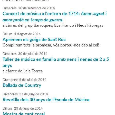
Dimecres,
10
de
setembre
de
2014
Concert de música a l'entorn de 1714:
Amor sagrat i
amor profà en temps de guerra
a càrrec del grup Barroques, Eva Franco i Neus Fàbregas
Dilluns,
4
d'
agost
de
2014
Aprenem els goigs de Sant Roc
Complirem tots la promesa, vós porteu-nos cap al cel!
Dimecres,
30
de
juliol
de
2014
Taller de música en família amb nens i nenes de 2 a 5
anys
a càrrec de Laia Torres
Diumenge,
6
de
juliol
de
2014
Ballada de Country
Divendres,
27
de
juny
de
2014
Revetlla dels 30 anys de l'Escola de Música
Dilluns,
23
de
juny
de
2014
Mostra de cant coral