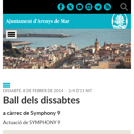
Portada
>
Agenda
>
08-02-
2014
>
Marcs
>
Culturals
>
2014
>
Activitats musicals
DISSABTE,
8
DE
FEBRER
DE
2014
-
2/4 D'11 NIT
Ball dels dissabtes
a càrrec de Symphony 9
Actuació de SYMPHONY 9