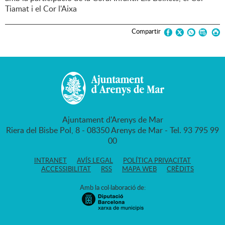
Tiamat i el Cor l'Aixa
Compartir
Ajuntament d'Arenys de Mar
Riera del Bisbe Pol, 8 - 08350 Arenys de Mar - Tel. 93 795 99
00
INTRANET
AVÍS LEGAL
POLÍTICA PRIVACITAT
ACCESSIBILITAT
RSS
MAPA WEB
CRÈDITS
Amb la col·laboració de: