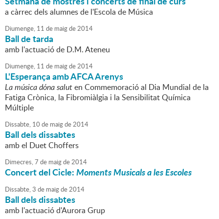
Setmana de mostres i concerts de final de curs
a càrrec dels alumnes de l'Escola de Música
Diumenge,
11
de
maig
de
2014
Ball de tarda
amb l'actuació de D.M. Ateneu
Diumenge,
11
de
maig
de
2014
L'Esperança amb AFCA Arenys
La música dóna salut
en Commemoració al Dia Mundial de la
Fatiga Crònica, la Fibromiàlgia i la Sensibilitat Química
Múltiple
Dissabte,
10
de
maig
de
2014
Ball dels dissabtes
amb el Duet Choffers
Dimecres,
7
de
maig
de
2014
Concert del Cicle:
Moments Musicals a les Escoles
Dissabte,
3
de
maig
de
2014
Ball dels dissabtes
amb l'actuació d'Aurora Grup