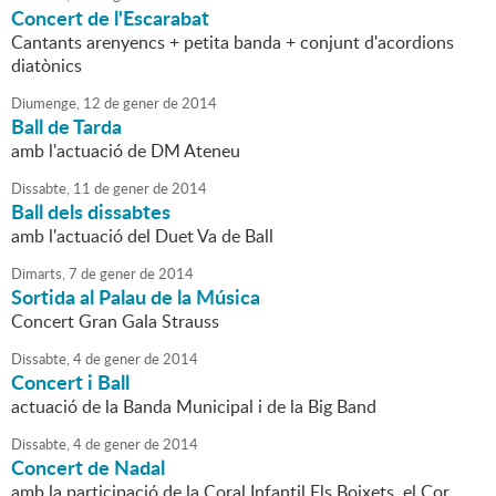
Concert de l'Escarabat
Cantants arenyencs + petita banda + conjunt d'acordions
diatònics
Diumenge,
12
de
gener
de
2014
Ball de Tarda
amb l'actuació de DM Ateneu
Dissabte,
11
de
gener
de
2014
Ball dels dissabtes
amb l'actuació del Duet Va de Ball
Dimarts,
7
de
gener
de
2014
Sortida al Palau de la Música
Concert Gran Gala Strauss
Dissabte,
4
de
gener
de
2014
Concert i Ball
actuació de la Banda Municipal i de la Big Band
Dissabte,
4
de
gener
de
2014
Concert de Nadal
amb la participació de la Coral Infantil Els Boixets, el Cor