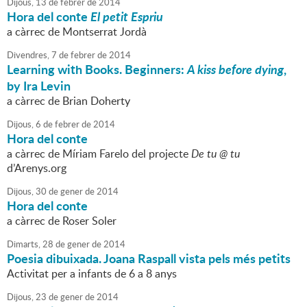
Dijous,
13
de
febrer
de
2014
Hora del conte
El petit Espriu
a càrrec de Montserrat Jordà
Divendres,
7
de
febrer
de
2014
Learning with Books. Beginners:
A kiss before dying
,
by Ira Levin
a càrrec de Brian Doherty
Dijous,
6
de
febrer
de
2014
Hora del conte
a càrrec de Míriam Farelo del projecte
De tu @ tu
d’Arenys.org
Dijous,
30
de
gener
de
2014
Hora del conte
a càrrec de Roser Soler
Dimarts,
28
de
gener
de
2014
Poesia dibuixada. Joana Raspall vista pels més petits
Activitat per a infants de 6 a 8 anys
Dijous,
23
de
gener
de
2014