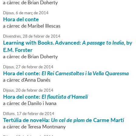
a càrrec de Brian Doherty
Dijous,
6
de
març
de
2014
Hora del conte
a càrrec de Maribel Illescas
Divendres,
28
de
febrer
de
2014
Learning with Books. Advanced:
A passage to India
, by
E.M. Forster
a càrrec de Brian Doherty
Dijous,
27
de
febrer
de
2014
Hora del conte:
El Rei Carnestoltes i la Vella Quaresma
a càrrec d'Anna Danés
Dijous,
20
de
febrer
de
2014
Hora del conte:
El flautista d'Hamelí
a càrrec de Danilo i Ivana
Dilluns,
17
de
febrer
de
2014
Tertúlia de novel·la:
Un cel de plom
de Carme Martí
a càrrec de Teresa Montmany