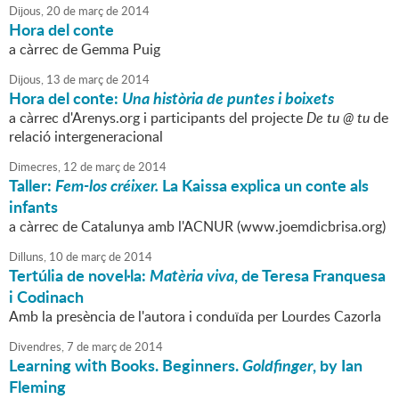
Dijous,
20
de
març
de
2014
Hora del conte
a càrrec de Gemma Puig
Dijous,
13
de
març
de
2014
Hora del conte:
Una història de puntes i boixets
a càrrec d'Arenys.org i participants del projecte
De tu @ tu
de
relació intergeneracional
Dimecres,
12
de
març
de
2014
Taller:
Fem-los créixer.
La Kaissa explica un conte als
infants
a càrrec de Catalunya amb l'ACNUR (www.joemdicbrisa.org)
Dilluns,
10
de
març
de
2014
Tertúlia de novel·la:
Matèria viva
, de Teresa Franquesa
i Codinach
Amb la presència de l'autora i conduïda per Lourdes Cazorla
Divendres,
7
de
març
de
2014
Learning with Books. Beginners.
Goldfinger
, by Ian
Fleming