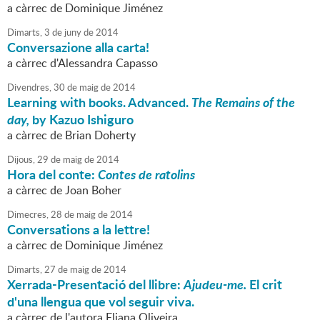
a càrrec de Dominique Jiménez
Dimarts,
3
de
juny
de
2014
Conversazione alla carta!
a càrrec d'Alessandra Capasso
Divendres,
30
de
maig
de
2014
Learning with books. Advanced.
The Remains of the
day,
by Kazuo Ishiguro
a càrrec de Brian Doherty
Dijous,
29
de
maig
de
2014
Hora del conte:
Contes de ratolins
a càrrec de Joan Boher
Dimecres,
28
de
maig
de
2014
Conversations a la lettre!
a càrrec de Dominique Jiménez
Dimarts,
27
de
maig
de
2014
Xerrada-Presentació del llibre:
Ajudeu-me.
El crit
d'una llengua que vol seguir viva.
a càrrec de l'autora Eliana Oliveira