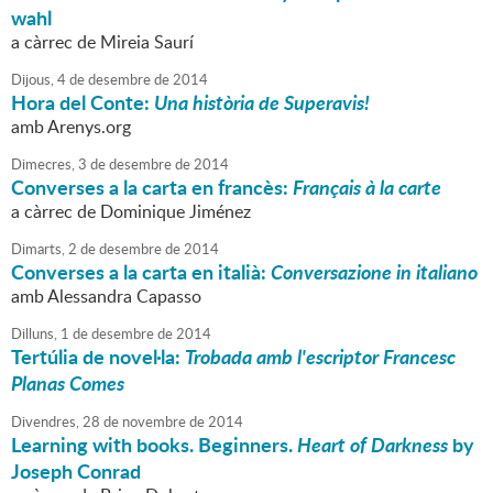
wahl
a càrrec de Mireia Saurí
Dijous,
4
de
desembre
de
2014
Hora del Conte:
Una història de Superavis!
amb Arenys.org
Dimecres,
3
de
desembre
de
2014
Converses a la carta en francès:
Français à la carte
a càrrec de Dominique Jiménez
Dimarts,
2
de
desembre
de
2014
Converses a la carta en italià:
Conversazione in italiano
amb Alessandra Capasso
Dilluns,
1
de
desembre
de
2014
Tertúlia de novel·la:
Trobada amb l'escriptor Francesc
Planas Comes
Divendres,
28
de
novembre
de
2014
Learning with books. Beginners.
Heart of Darkness
by
Joseph Conrad