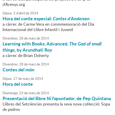
d'Arenys.org
Dijous,
3
d'
abril
de
2014
Hora del conte especial:
Contes d'Andersen
a càrrec de Carme Vera en conmmemoració del Dia
Internacional del Llibre Infantil i Juvenil
Divendres,
28
de
març
de
2014
Learning with Books. Advanced.
The God of small
things
, by Arundhati Roy
a càrrec de Brian Doherty
Divendres,
28
de
març
de
2014
Contes del món
Dijous,
27
de
març
de
2014
Hora del conte
Diumenge,
23
de
març
de
2014
Presentació del llibre
Ni l'apuntador
, de Pep Quintana
Llibres del Setciències presenta la seva nova col·lecció: Sopa
de pedres