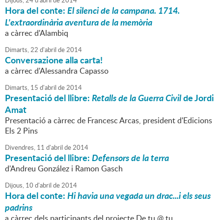
Dijous,
24
d'
abril
de
2014
Hora del conte:
El silenci de la campana. 1714.
L'extraordinària aventura de la memòria
a càrrec d'Alambiq
Dimarts,
22
d'
abril
de
2014
Conversazione alla carta!
a càrrec d'Alessandra Capasso
Dimarts,
15
d'
abril
de
2014
Presentació del llibre:
Retalls de la Guerra Civil
de Jordi
Amat
Presentació a càrrec de Francesc Arcas, president d'Edicions
Els 2 Pins
Divendres,
11
d'
abril
de
2014
Presentació del llibre:
Defensors de la terra
d'Andreu González i Ramon Gasch
Dijous,
10
d'
abril
de
2014
Hora del conte:
Hi havia una vegada un drac...i els seus
padrins
a càrrec dels participants del projecte De tu @ tu