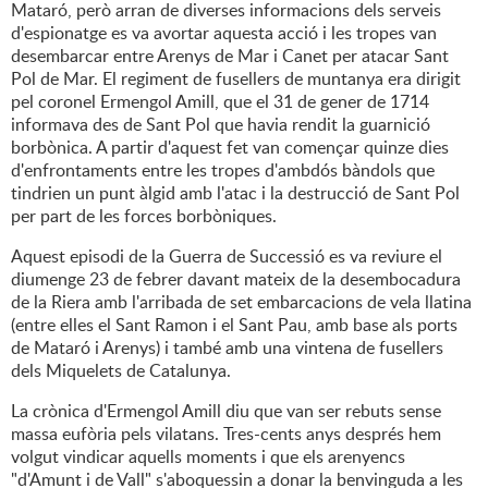
Mataró, però arran de diverses informacions dels serveis
d'espionatge es va avortar aquesta acció i les tropes van
desembarcar entre Arenys de Mar i Canet per atacar Sant
Pol de Mar. El regiment de fusellers de muntanya era dirigit
pel coronel Ermengol Amill, que el 31 de gener de 1714
informava des de Sant Pol que havia rendit la guarnició
borbònica. A partir d'aquest fet van començar quinze dies
d'enfrontaments entre les tropes d'ambdós bàndols que
tindrien un punt àlgid amb l'atac i la destrucció de Sant Pol
per part de les forces borbòniques.
Aquest episodi de la Guerra de Successió es va reviure el
diumenge 23 de febrer davant mateix de la desembocadura
de la Riera amb l'arribada de set embarcacions de vela llatina
(entre elles el Sant Ramon i el Sant Pau, amb base als ports
de Mataró i Arenys) i també amb una vintena de fusellers
dels Miquelets de Catalunya.
La crònica d'Ermengol Amill diu que van ser rebuts sense
massa eufòria pels vilatans. Tres-cents anys després hem
volgut vindicar aquells moments i que els arenyencs
"d'Amunt i de Vall" s'aboquessin a donar la benvinguda a les