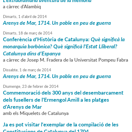
a càrrec d'Alambiq
Dimarts,
1
d'
abril
de
2014
Arenys de Mar, 1714. Un poble en peu de guerra
Dimarts,
18
de
març
de
2014
Conferència d'Història de Catalunya:
Què significà la
monarquia borbònica? Què significà l'Estat Lliberal?
Catalunya dins d'Espanya
a càrrec de Josep M. Fradera de la Universitat Pompeu Fabra
Dissabte,
1
de
març
de
2014
Arenys de Mar, 1714. Un poble en peu de guerra
Diumenge,
23
de
febrer
de
2014
Commemoració dels 300 anys del desembarcament
dels fusellers de l'Ermengol Amill a les platges
d'Arenys de Mar
amb els Miquelets de Catalunya
Ja es pot visitar l'exemplar de la compilació de les
Constitucions de Catalunya del 1704