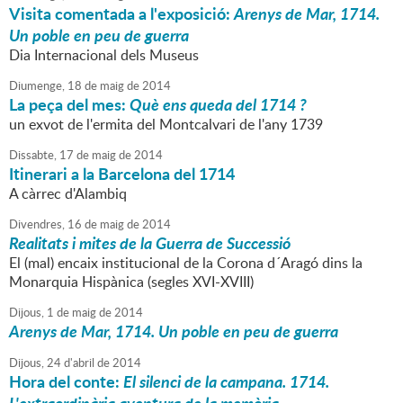
Visita comentada a l'exposició:
Arenys de Mar, 1714.
Un poble en peu de guerra
Dia Internacional dels Museus
Diumenge,
18
de
maig
de
2014
La peça del mes:
Què ens queda del 1714 ?
un exvot de l'ermita del Montcalvari de l'any 1739
Dissabte,
17
de
maig
de
2014
Itinerari a la Barcelona del 1714
A càrrec d'Alambiq
Divendres,
16
de
maig
de
2014
Realitats i mites de la Guerra de Successió
El (mal) encaix institucional de la Corona d´Aragó dins la
Monarquia Hispànica (segles XVI-XVIII)
Dijous,
1
de
maig
de
2014
Arenys de Mar, 1714. Un poble en peu de guerra
Dijous,
24
d'
abril
de
2014
Hora del conte:
El silenci de la campana. 1714.
L'extraordinària aventura de la memòria