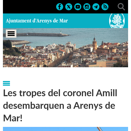
Portada
>
Notícies
>
Marcs
>
Culturals
>
2014
>
Tricentena
ri
Les tropes del coronel Amill
desembarquen a Arenys de
Mar!