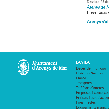
Dissabte,
25
de
Arenys de M
Presentació d
Arenys s'af
LA VILA
Dades del municipi
Història d'Arenys
Plànol
Transports
Telèfons d'interès
Empreses i comerço
Entitats i associacion
Fires i festes
Equipaments municip