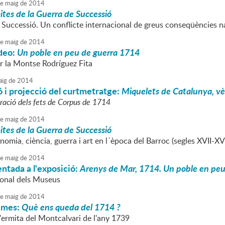
e
maig
de
2014
mites de la Guerra de Successió
 Successió. Un conflicte internacional de greus conseqüències n
e
maig
de
2014
ideo:
Un poble en peu de guerra 1714
 la Montse Rodríguez Fita
ig
de
2014
 i projecció del curtmetratge:
Miquelets de Catalunya, vè
ció dels fets de Corpus de 1714
e
maig
de
2014
mites de la Guerra de Successió
nomia, ciència, guerra i art en l´època del Barroc (segles XVII-XVI
e
maig
de
2014
ntada a l'exposició:
Arenys de Mar, 1714. Un poble en peu
ional dels Museus
e
maig
de
2014
 mes:
Què ens queda del 1714 ?
'ermita del Montcalvari de l'any 1739