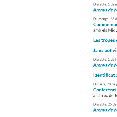
Dissabte,
1
de
m
Arenys de M
Diumenge,
23
d
Commemoraci
amb els Miqu
Les tropes
Ja es pot v
Dissabte,
1
de
f
Arenys de M
Identificat
Dimarts,
28
de
Conferènci
a càrrec de 
Dissabte,
25
de
Arenys de M