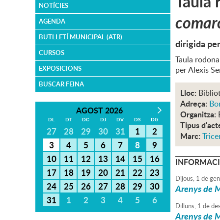
Taula 
NOTÍCIES
comar
AGENDA
BUTLLETÍ MUNICIPAL (ATR)
dirigida pe
CURSOS
Taula rodona
EXPOSICIONS
per Alexis S
BUSCAR FEINA
Lloc:
Biblio
Adreça:
Bon
AGOST 2026
Organitza:
DL
DT
DC
DJ
DV
DS
DG
Tipus d'act
27
28
29
30
31
1
2
Marc:
Trice
3
4
5
6
7
8
9
10
11
12
13
14
15
16
INFORMACI
17
18
19
20
21
22
23
Dijous,
1
de
gen
24
25
26
27
28
29
30
Arenys de M
31
1
2
3
4
5
6
Dilluns,
1
de
de
Arenys de M