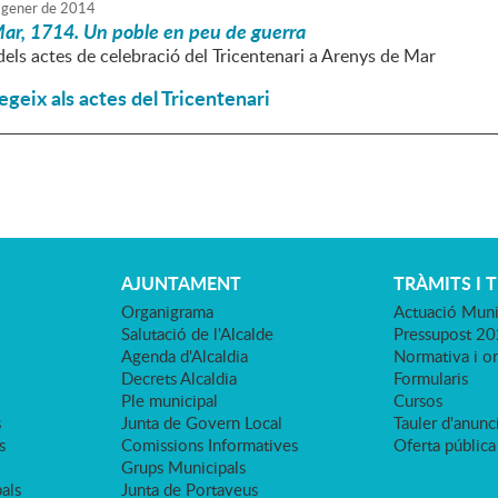
gener
de
2014
ar, 1714. Un poble en peu de guerra
els actes de celebració del Tricentenari a Arenys de Mar
egeix als actes del Tricentenari
AJUNTAMENT
TRÀMITS I 
Organigrama
Actuació Muni
Salutació de l'Alcalde
Pressupost 2
Agenda d'Alcaldia
Normativa i o
Decrets Alcaldia
Formularis
Ple municipal
Cursos
s
Junta de Govern Local
Tauler d'anunci
s
Comissions Informatives
Oferta pública
Grups Municipals
als
Junta de Portaveus