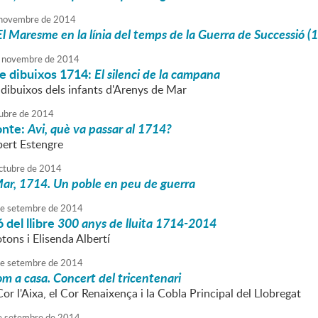
novembre
de
2014
El Maresme en la línia del temps de la Guerra de Successió 
novembre
de
2014
de dibuixos 1714:
El silenci de la campana
 dibuixos dels infants d'Arenys de Mar
ubre
de
2014
onte:
Avi, què va passar al 1714?
bert Estengre
ctubre
de
2014
ar, 1714. Un poble en peu de guerra
e
setembre
de
2014
 del llibre
300 anys de lluita 1714-2014
tons i Elisenda Albertí
e
setembre
de
2014
m a casa. Concert del tricentenari
Cor l'Aixa, el Cor Renaixença i la Cobla Principal del Llobregat
e
setembre
de
2014