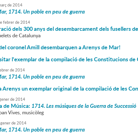
arç
de
2014
ar, 1714. Un poble en peu de guerra
e
febrer
de
2014
ó dels 300 anys del desembarcament dels fusellers de l
elets de Catalunya
 del coronel Amill desembarquen a Arenys de Mar!
isitar l'exemplar de la compilació de les Constitucions de
ebrer
de
2014
ar, 1714. Un poble en peu de guerra
 a Arenys un exemplar original de la compilació de les C
gener
de
2014
a de Música:
1714. Les músiques de la Guerra de Successió
Joan Vives, musicòleg
gener
de
2014
ar, 1714. Un poble en peu de guerra