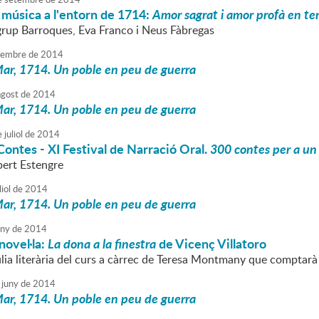
música a l'entorn de 1714:
Amor sagrat i amor profà en t
 grup Barroques, Eva Franco i Neus Fàbregas
tembre
de
2014
ar, 1714. Un poble en peu de guerra
agost
de
2014
ar, 1714. Un poble en peu de guerra
e
juliol
de
2014
ontes - XI Festival de Narració Oral.
300 contes per a un 
bert Estengre
liol
de
2014
ar, 1714. Un poble en peu de guerra
uny
de
2014
novel·la:
La dona a la finestra
de Vicenç Villatoro
lia literària del curs a càrrec de Teresa Montmany que comptarà 
juny
de
2014
ar, 1714. Un poble en peu de guerra