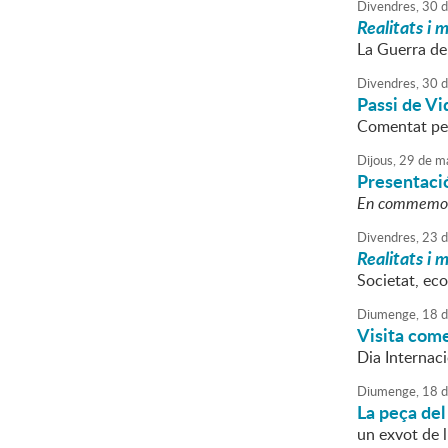
Divendres,
30
d
Realitats i 
La Guerra de
Divendres,
30
d
Passi de V
Comentat per
Dijous,
29
de
ma
Presentació
En commemora
Divendres,
23
d
Realitats i 
Societat, eco
Diumenge,
18
d
Visita come
Dia Internac
Diumenge,
18
d
La peça del
un exvot de l