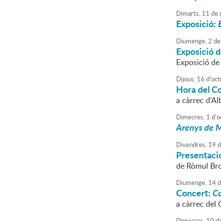
Dimarts,
11
de
Exposició:
Diumenge,
2
de
Exposició 
Exposició de
Dijous,
16
d'
oct
Hora del C
a càrrec d'Al
Dimecres,
1
d'
o
Arenys de M
Divendres,
19
d
Presentació
de Ròmul Bro
Diumenge,
14
d
Concert:
Co
a càrrec del 
Dimecres,
10
d