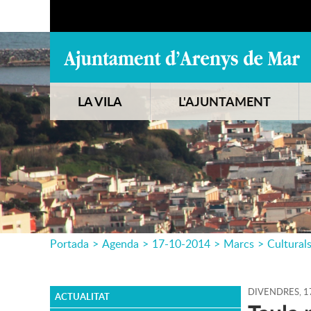
LA VILA
L'AJUNTAMENT
Portada
>
Agenda
>
17-10-2014
>
Marcs
>
Cultural
DIVENDRES,
1
ACTUALITAT