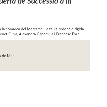
uerra de Successió a la
a la comarca del Maresme. La taula rodona dirigida
Benet Oliva, Alexandra Capdevila i Francesc Forn.
ys de Mar