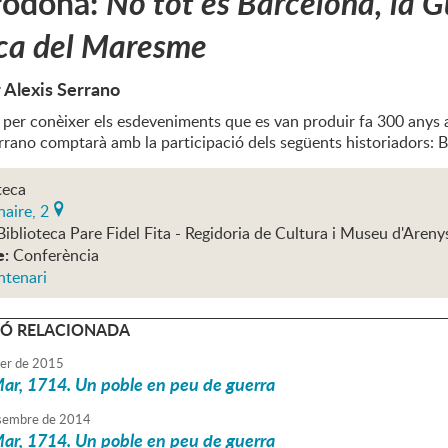
rodona:
No tot és Barcelona, la G
ca del Maresme
r Alexis Serrano
 per conèixer els esdeveniments que es van produir fa 300 anys 
errano comptarà amb la participació dels següents historiadors: 
teca
aire, 2
Biblioteca Pare Fidel Fita - Regidoria de Cultura i Museu d'Aren
e:
Conferència
ntenari
Ó RELACIONADA
er
de
2015
ar, 1714. Un poble en peu de guerra
sembre
de
2014
ar, 1714. Un poble en peu de guerra