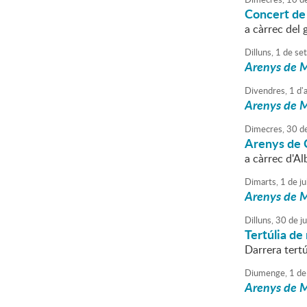
Concert de 
a càrrec del
Dilluns,
1
de
se
Arenys de M
Divendres,
1
d'
Arenys de M
Dimecres,
30
d
Arenys de C
a càrrec d'Al
Dimarts,
1
de
ju
Arenys de M
Dilluns,
30
de
j
Tertúlia de 
Darrera tertú
Diumenge,
1
de
Arenys de M