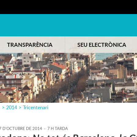
TRANSPARÈNCIA
SEU ELECTRÒNICA
s
>
2014
>
Tricentenari
7
D'
OCTUBRE
DE
2014
-
7 H TARDA