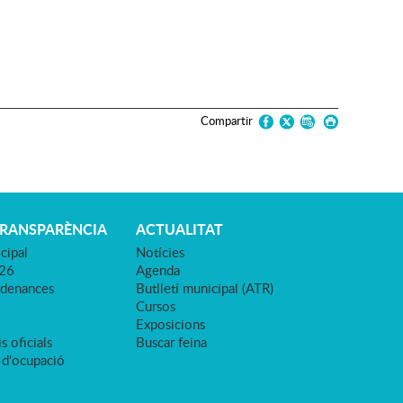
Compartir
TRANSPARÈNCIA
ACTUALITAT
cipal
Notícies
026
Agenda
rdenances
Butlletí municipal (ATR)
Cursos
Exposicions
s oficials
Buscar feina
 d'ocupació