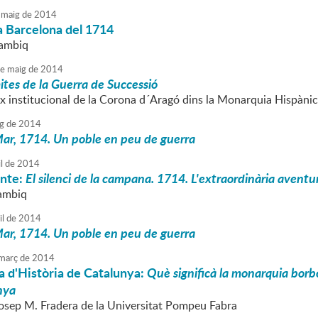
maig
de
2014
 la Barcelona del 1714
lambiq
e
maig
de
2014
mites de la Guerra de Successió
ix institucional de la Corona d´Aragó dins la Monarquia Hispànica
g
de
2014
ar, 1714. Un poble en peu de guerra
l
de
2014
onte:
El silenci de la campana. 1714. L'extraordinària avent
lambiq
il
de
2014
ar, 1714. Un poble en peu de guerra
març
de
2014
a d'Història de Catalunya:
Què significà la monarquia borbò
nya
Josep M. Fradera de la Universitat Pompeu Fabra