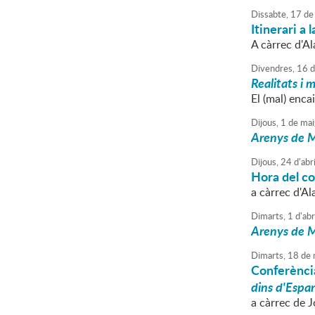
Dissabte,
17
de
Itinerari a
A càrrec d'A
Divendres,
16
d
Realitats i 
El (mal) enca
Dijous,
1
de
mai
Arenys de M
Dijous,
24
d'
abri
Hora del c
a càrrec d'A
Dimarts,
1
d'
abr
Arenys de M
Dimarts,
18
de
Conferènci
dins d'Espa
a càrrec de 