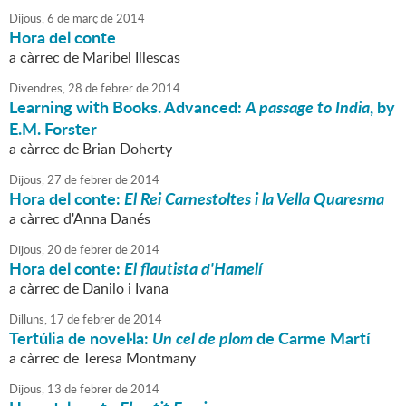
Dijous,
6
de
març
de
2014
Hora del conte
a càrrec de Maribel Illescas
Divendres,
28
de
febrer
de
2014
Learning with Books. Advanced:
A passage to India
, by
E.M. Forster
a càrrec de Brian Doherty
Dijous,
27
de
febrer
de
2014
Hora del conte:
El Rei Carnestoltes i la Vella Quaresma
a càrrec d'Anna Danés
Dijous,
20
de
febrer
de
2014
Hora del conte:
El flautista d'Hamelí
a càrrec de Danilo i Ivana
Dilluns,
17
de
febrer
de
2014
Tertúlia de novel·la:
Un cel de plom
de Carme Martí
a càrrec de Teresa Montmany
Dijous,
13
de
febrer
de
2014