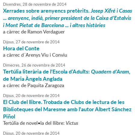
Divendres,
28
de
novembre
de
2014
Xerrades sobre arenyencs pretèrits.
Josep Xifré i Casas
... arenyenc, indià, primer president de la Caixa d'Estalvis
i Mont Pietat de Barcelona ... i altres històries
a càrrec de Ramon Verdaguer
Dijous,
27
de
novembre
de
2014
Hora del Conte
a càrrec d´Arenys Viu i Conviu
Dimecres,
26
de
novembre
de
2014
Tertúlia literària de l'Escola d'Adults:
Quadern d'Aram
,
de Maria Àngels Anglada
a càrrec de Paquita Zaragoza
Dijous,
20
de
novembre
de
2014
El Club del llibre. Trobada de Clubs de lectura de les
Biblioteques del Maresme amb l'autor Albert Sánchez
Piñol
Tertúlia de novel•la del llibre:
Victus
Dijous,
20
de
novembre
de
2014