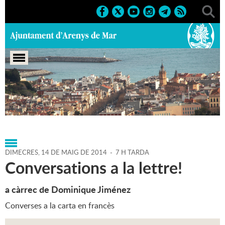
Portada
>
Agenda
>
14-05-
2014
>
Marcs
>
Culturals
>
2014
>
Activitats literàries
DIMECRES,
14
DE
MAIG
DE
2014
-
7 H TARDA
Conversations a la lettre!
a càrrec de Dominique Jiménez
Converses a la carta en francès