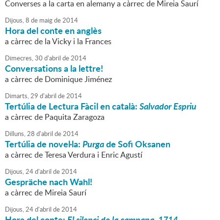
Converses a la carta en alemany a càrrec de Mireia Saurí
Dijous,
8
de
maig
de
2014
Hora del conte en anglès
a càrrec de la Vicky i la Frances
Dimecres,
30
d'
abril
de
2014
Conversations a la lettre!
a càrrec de Dominique Jiménez
Dimarts,
29
d'
abril
de
2014
Tertúlia de Lectura Fàcil en català:
Salvador Espriu
a càrrec de Paquita Zaragoza
Dilluns,
28
d'
abril
de
2014
Tertúlia de novel·la:
Purga
de Sofi Oksanen
a càrrec de Teresa Verdura i Enric Agustí
Dijous,
24
d'
abril
de
2014
Gespräche nach Wahl!
a càrrec de Mireia Saurí
Dijous,
24
d'
abril
de
2014
Hora del conte:
El silenci de la campana. 1714.