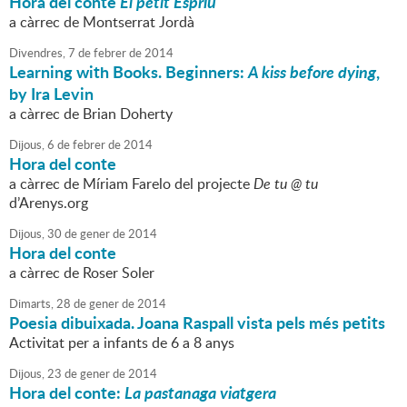
Hora del conte
El petit Espriu
a càrrec de Montserrat Jordà
Divendres,
7
de
febrer
de
2014
Learning with Books. Beginners:
A kiss before dying
,
by Ira Levin
a càrrec de Brian Doherty
Dijous,
6
de
febrer
de
2014
Hora del conte
a càrrec de Míriam Farelo del projecte
De tu @ tu
d’Arenys.org
Dijous,
30
de
gener
de
2014
Hora del conte
a càrrec de Roser Soler
Dimarts,
28
de
gener
de
2014
Poesia dibuixada. Joana Raspall vista pels més petits
Activitat per a infants de 6 a 8 anys
Dijous,
23
de
gener
de
2014
Hora del conte:
La pastanaga viatgera