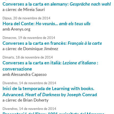
Converses a la carta en alemany:
Gespräche nach wahl
a càrrec de Mireia Saurí
Dijous,
20
de
novembre
de
2014
Hora del Conte:
Ho veuràs... amb els teus ulls
amb Arenys.org
Dimecres,
19
de
novembre
de
2014
Converses a la carta en francès:
Français à la carte
a càrrec de Dominique Jiménez
Dimarts,
18
de
novembre
de
2014
Converses a la carta en italià:
Lezione d'italiano
:
conversazione
amb Alessandra Capasso
Divendres,
14
de
novembre
de
2014
Inici de la temporada de Learning with books.
Advanced.
Heart of Darkness
by Joseph Conrad
a càrrec de Brian Doherty
Divendres,
14
de
novembre
de
2014