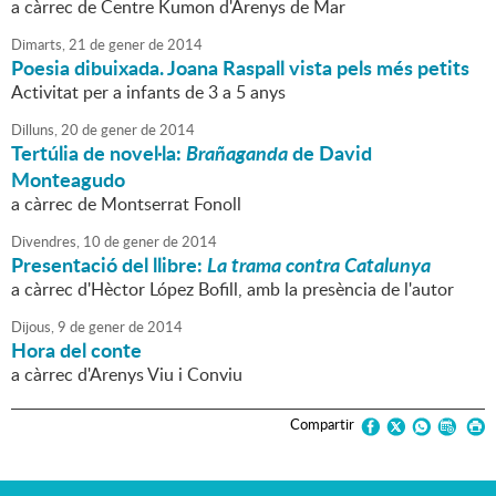
a càrrec de Centre Kumon d'Arenys de Mar
Dimarts,
21
de
gener
de
2014
Poesia dibuixada. Joana Raspall vista pels més petits
Activitat per a infants de 3 a 5 anys
Dilluns,
20
de
gener
de
2014
Tertúlia de novel·la:
Brañaganda
de David
Monteagudo
a càrrec de Montserrat Fonoll
Divendres,
10
de
gener
de
2014
Presentació del llibre:
La trama contra Catalunya
a càrrec d'Hèctor López Bofill, amb la presència de l'autor
Dijous,
9
de
gener
de
2014
Hora del conte
a càrrec d'Arenys Viu i Conviu
Compartir