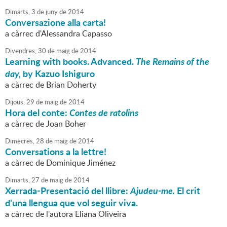
Dimarts,
3
de
juny
de
2014
Conversazione alla carta!
a càrrec d'Alessandra Capasso
Divendres,
30
de
maig
de
2014
Learning with books. Advanced.
The Remains of the
day,
by Kazuo Ishiguro
a càrrec de Brian Doherty
Dijous,
29
de
maig
de
2014
Hora del conte:
Contes de ratolins
a càrrec de Joan Boher
Dimecres,
28
de
maig
de
2014
Conversations a la lettre!
a càrrec de Dominique Jiménez
Dimarts,
27
de
maig
de
2014
Xerrada-Presentació del llibre:
Ajudeu-me.
El crit
d'una llengua que vol seguir viva.
a càrrec de l'autora Eliana Oliveira