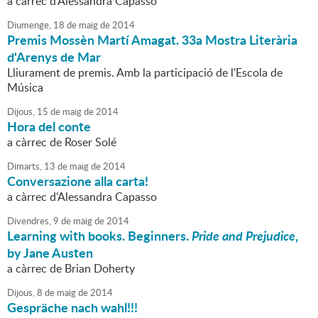
a càrrec d'Alessandra Capasso
Diumenge,
18
de
maig
de
2014
Premis Mossèn Martí Amagat. 33a Mostra Literària
d'Arenys de Mar
Lliurament de premis. Amb la participació de l'Escola de
Música
Dijous,
15
de
maig
de
2014
Hora del conte
a càrrec de Roser Solé
Dimarts,
13
de
maig
de
2014
Conversazione alla carta!
a càrrec d'Alessandra Capasso
Divendres,
9
de
maig
de
2014
Learning with books. Beginners.
Pride and Prejudice
,
by Jane Austen
a càrrec de Brian Doherty
Dijous,
8
de
maig
de
2014
Gespräche nach wahl!!!