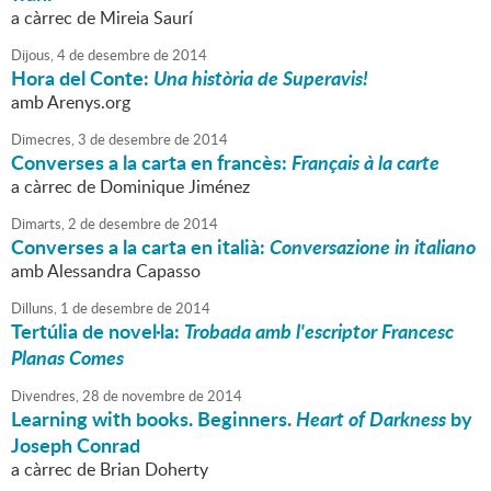
a càrrec de Mireia Saurí
Dijous,
4
de
desembre
de
2014
Hora del Conte:
Una història de Superavis!
amb Arenys.org
Dimecres,
3
de
desembre
de
2014
Converses a la carta en francès:
Français à la carte
a càrrec de Dominique Jiménez
Dimarts,
2
de
desembre
de
2014
Converses a la carta en italià:
Conversazione in italiano
amb Alessandra Capasso
Dilluns,
1
de
desembre
de
2014
Tertúlia de novel·la:
Trobada amb l'escriptor Francesc
Planas Comes
Divendres,
28
de
novembre
de
2014
Learning with books. Beginners.
Heart of Darkness
by
Joseph Conrad
a càrrec de Brian Doherty