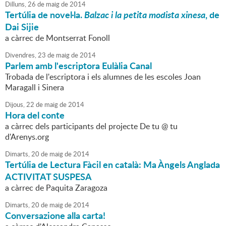
Dilluns,
26
de
maig
de
2014
Tertúlia de novel·la.
Balzac i la petita modista xinesa
, de
Dai Sijie
a càrrec de Montserrat Fonoll
Divendres,
23
de
maig
de
2014
Parlem amb l'escriptora Eulàlia Canal
Trobada de l'escriptora i els alumnes de les escoles Joan
Maragall i Sinera
Dijous,
22
de
maig
de
2014
Hora del conte
a càrrec dels participants del projecte De tu @ tu
d'Arenys.org
Dimarts,
20
de
maig
de
2014
Tertúlia de Lectura Fàcil en català: Ma Àngels Anglada
ACTIVITAT SUSPESA
a càrrec de Paquita Zaragoza
Dimarts,
20
de
maig
de
2014
Conversazione alla carta!