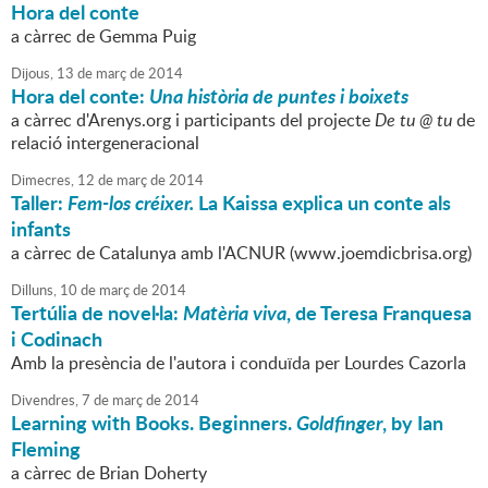
Hora del conte
a càrrec de Gemma Puig
Dijous,
13
de
març
de
2014
Hora del conte:
Una història de puntes i boixets
a càrrec d'Arenys.org i participants del projecte
De tu @ tu
de
relació intergeneracional
Dimecres,
12
de
març
de
2014
Taller:
Fem-los créixer.
La Kaissa explica un conte als
infants
a càrrec de Catalunya amb l'ACNUR (www.joemdicbrisa.org)
Dilluns,
10
de
març
de
2014
Tertúlia de novel·la:
Matèria viva
, de Teresa Franquesa
i Codinach
Amb la presència de l'autora i conduïda per Lourdes Cazorla
Divendres,
7
de
març
de
2014
Learning with Books. Beginners.
Goldfinger
, by Ian
Fleming
a càrrec de Brian Doherty