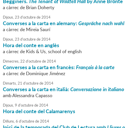
Begginers.
The Tenant of Wildfell Hall
by Anne Brönte
a càrrec de Brian Doherty
Dijous,
23
d'
octubre
de
2014
Converses a la carta en alemany:
Gespräche nach wahl
a càrrec de Mireia Saurí
Dijous,
23
d'
octubre
de
2014
Hora del conte en anglès
a càrrec de Kids & Us, school of english
Dimecres,
22
d'
octubre
de
2014
Converses a la carta en francès:
Français à la carte
a càrrec de Dominique Jiménez
Dimarts,
21
d'
octubre
de
2014
Converses a la carta en italià:
Conversazione in italiano
amb Alessandra Capasso
Dijous,
9
d'
octubre
de
2014
Hora del conte del Calamarenys
Dilluns,
6
d'
octubre
de
2014
Inici de la temporada del Club de Lectura amb
Lliures o