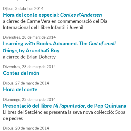
Dijous,
3
d'
abril
de
2014
Hora del conte especial:
Contes d'Andersen
a càrrec de Carme Vera en conmmemoració del Dia
Internacional del Llibre Infantil i Juvenil
Divendres,
28
de
març
de
2014
Learning with Books. Advanced.
The God of small
things
, by Arundhati Roy
a càrrec de Brian Doherty
Divendres,
28
de
març
de
2014
Contes del món
Dijous,
27
de
març
de
2014
Hora del conte
Diumenge,
23
de
març
de
2014
Presentació del llibre
Ni l'apuntador
, de Pep Quintana
Llibres del Setciències presenta la seva nova col·lecció: Sopa
de pedres
Dijous,
20
de
març
de
2014