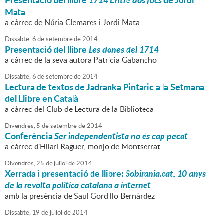
Presentació del llibre
1714 Entre dos focs
de Jordi
Mata
a càrrec de Núria Clemares i Jordi Mata
Dissabte,
6
de
setembre
de
2014
Presentació del llibre
Les dones del 1714
a càrrec de la seva autora Patrícia Gabancho
Dissabte,
6
de
setembre
de
2014
Lectura de textos de Jadranka Pintaric a la Setmana
del Llibre en Català
a càrrec del Club de Lectura de la Biblioteca
Divendres,
5
de
setembre
de
2014
Conferència
Ser independentista no és cap pecat
a càrrec d'Hilari Raguer, monjo de Montserrat
Divendres,
25
de
juliol
de
2014
Xerrada i presentació de llibre:
Sobirania.cat, 10 anys
de la revolta política catalana a internet
amb la presència de Saül Gordillo Bernàrdez
Dissabte,
19
de
juliol
de
2014