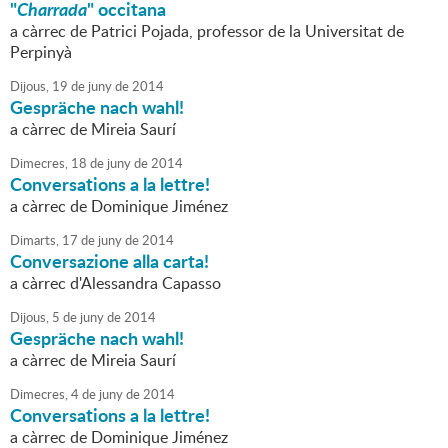
"
Charrada
" occitana
a càrrec de Patrici Pojada, professor de la Universitat de
Perpinyà
Dijous,
19
de
juny
de
2014
Gespräche nach wahl!
a càrrec de Mireia Saurí
Dimecres,
18
de
juny
de
2014
Conversations a la lettre!
a càrrec de Dominique Jiménez
Dimarts,
17
de
juny
de
2014
Conversazione alla carta!
a càrrec d'Alessandra Capasso
Dijous,
5
de
juny
de
2014
Gespräche nach wahl!
a càrrec de Mireia Saurí
Dimecres,
4
de
juny
de
2014
Conversations a la lettre!
a càrrec de Dominique Jiménez