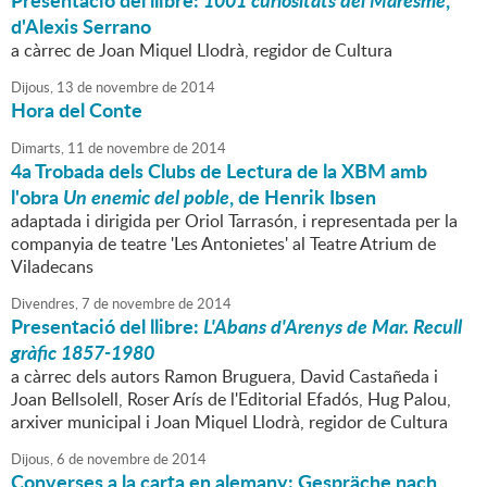
Presentació del llibre:
1001 curiositats del Maresme
,
d'Alexis Serrano
a càrrec de Joan Miquel Llodrà, regidor de Cultura
Dijous,
13
de
novembre
de
2014
Hora del Conte
Dimarts,
11
de
novembre
de
2014
4a Trobada dels Clubs de Lectura de la XBM amb
l'obra
Un enemic del poble
, de Henrik Ibsen
adaptada i dirigida per Oriol Tarrasón, i representada per la
companyia de teatre 'Les Antonietes' al Teatre Atrium de
Viladecans
Divendres,
7
de
novembre
de
2014
Presentació del llibre:
L'Abans d'Arenys de Mar. Recull
gràfic 1857-1980
a càrrec dels autors Ramon Bruguera, David Castañeda i
Joan Bellsolell, Roser Arís de l'Editorial Efadós, Hug Palou,
arxiver municipal i Joan Miquel Llodrà, regidor de Cultura
Dijous,
6
de
novembre
de
2014
Converses a la carta en alemany: Gespräche nach