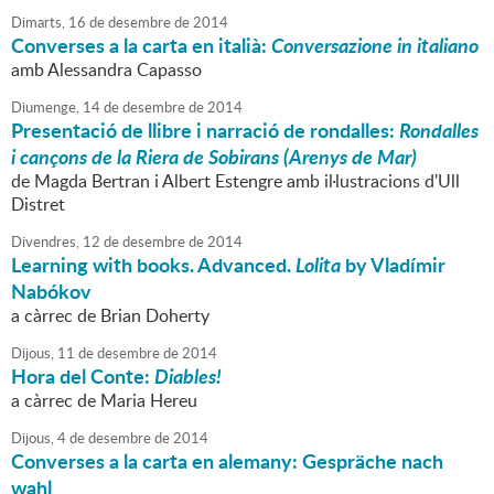
Dimarts,
16
de
desembre
de
2014
Converses a la carta en italià:
Conversazione in italiano
amb Alessandra Capasso
Diumenge,
14
de
desembre
de
2014
Presentació de llibre i narració de rondalles:
Rondalles
i cançons de la Riera de Sobirans (Arenys de Mar)
de Magda Bertran i Albert Estengre amb il·lustracions d'Ull
Distret
Divendres,
12
de
desembre
de
2014
Learning with books. Advanced.
Lolita
by Vladímir
Nabókov
a càrrec de Brian Doherty
Dijous,
11
de
desembre
de
2014
Hora del Conte:
Diables!
a càrrec de Maria Hereu
Dijous,
4
de
desembre
de
2014
Converses a la carta en alemany: Gespräche nach
wahl