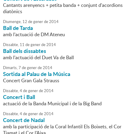
Cantants arenyencs + petita banda + conjunt d'acordions
diatònics
Diumenge,
12
de
gener
de
2014
Ball de Tarda
amb l'actuació de DM Ateneu
Dissabte,
11
de
gener
de
2014
Ball dels dissabtes
amb l'actuació del Duet Va de Ball
Dimarts,
7
de
gener
de
2014
Sortida al Palau de la Música
Concert Gran Gala Strauss
Dissabte,
4
de
gener
de
2014
Concert i Ball
actuació de la Banda Municipal i de la Big Band
Dissabte,
4
de
gener
de
2014
Concert de Nadal
amb la participació de la Coral Infantil Els Boixets, el Cor
Tiamat i el Cor l'Aixa