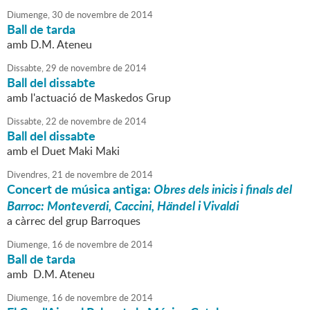
Diumenge,
30
de
novembre
de
2014
Ball de tarda
amb D.M. Ateneu
Dissabte,
29
de
novembre
de
2014
Ball del dissabte
amb l'actuació de Maskedos Grup
Dissabte,
22
de
novembre
de
2014
Ball del dissabte
amb el Duet Maki Maki
Divendres,
21
de
novembre
de
2014
Concert de música antiga:
Obres dels inicis i finals del
Barroc: Monteverdi, Caccini, Händel i Vivaldi
a càrrec del grup Barroques
Diumenge,
16
de
novembre
de
2014
Ball de tarda
amb D.M. Ateneu
Diumenge,
16
de
novembre
de
2014