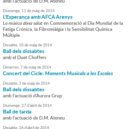
amb l'actuació de D.M. Ateneu
Diumenge,
11
de
maig
de
2014
L'Esperança amb AFCA Arenys
La música dóna salut
en Commemoració al Dia Mundial de la
Fatiga Crònica, la Fibromiàlgia i la Sensibilitat Química
Múltiple
Dissabte,
10
de
maig
de
2014
Ball dels dissabtes
amb el Duet Choffers
Dimecres,
7
de
maig
de
2014
Concert del Cicle:
Moments Musicals a les Escoles
Dissabte,
3
de
maig
de
2014
Ball dels dissabtes
amb l'actuació d'Aurora Grup
Diumenge,
27
d'
abril
de
2014
Ball de tarda
amb l'actuació de D.M. Ateneu
Dissabte,
26
d'
abril
de
2014