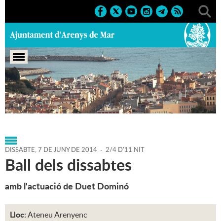
Portada
>
Agenda
>
07-06-
2014
>
Marcs
>
Culturals
>
2014
>
Activitats musicals
DISSABTE,
7
DE
JUNY
DE
2014
-
2/4 D'11 NIT
Ball dels dissabtes
amb l'actuació de Duet Dominó
Lloc:
Ateneu Arenyenc