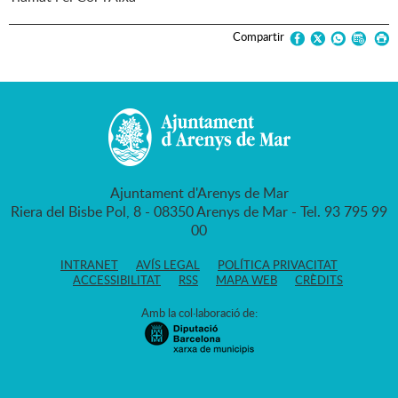
Compartir
Ajuntament d'Arenys de Mar
Riera del Bisbe Pol, 8 - 08350 Arenys de Mar - Tel. 93 795 99
00
INTRANET
AVÍS LEGAL
POLÍTICA PRIVACITAT
ACCESSIBILITAT
RSS
MAPA WEB
CRÈDITS
Amb la col·laboració de: