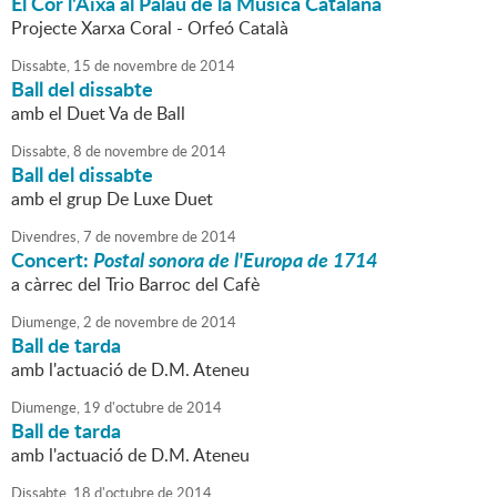
El Cor l'Aixa al Palau de la Música Catalana
Projecte Xarxa Coral - Orfeó Català
Dissabte,
15
de
novembre
de
2014
Ball del dissabte
amb el Duet Va de Ball
Dissabte,
8
de
novembre
de
2014
Ball del dissabte
amb el grup De Luxe Duet
Divendres,
7
de
novembre
de
2014
Concert:
Postal sonora de l'Europa de 1714
a càrrec del Trio Barroc del Cafè
Diumenge,
2
de
novembre
de
2014
Ball de tarda
amb l'actuació de D.M. Ateneu
Diumenge,
19
d'
octubre
de
2014
Ball de tarda
amb l'actuació de D.M. Ateneu
Dissabte,
18
d'
octubre
de
2014