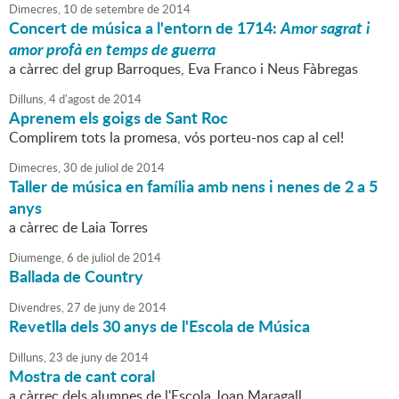
Dimecres,
10
de
setembre
de
2014
Concert de música a l'entorn de 1714:
Amor sagrat i
amor profà en temps de guerra
a càrrec del grup Barroques, Eva Franco i Neus Fàbregas
Dilluns,
4
d'
agost
de
2014
Aprenem els goigs de Sant Roc
Complirem tots la promesa, vós porteu-nos cap al cel!
Dimecres,
30
de
juliol
de
2014
Taller de música en família amb nens i nenes de 2 a 5
anys
a càrrec de Laia Torres
Diumenge,
6
de
juliol
de
2014
Ballada de Country
Divendres,
27
de
juny
de
2014
Revetlla dels 30 anys de l'Escola de Música
Dilluns,
23
de
juny
de
2014
Mostra de cant coral
a càrrec dels alumnes de l'Escola Joan Maragall