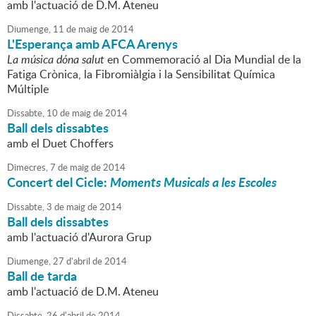
amb l'actuació de D.M. Ateneu
Diumenge,
11
de
maig
de
2014
L'Esperança amb AFCA Arenys
La música dóna salut
en Commemoració al Dia Mundial de la
Fatiga Crònica, la Fibromiàlgia i la Sensibilitat Química
Múltiple
Dissabte,
10
de
maig
de
2014
Ball dels dissabtes
amb el Duet Choffers
Dimecres,
7
de
maig
de
2014
Concert del Cicle:
Moments Musicals a les Escoles
Dissabte,
3
de
maig
de
2014
Ball dels dissabtes
amb l'actuació d'Aurora Grup
Diumenge,
27
d'
abril
de
2014
Ball de tarda
amb l'actuació de D.M. Ateneu
Dissabte,
26
d'
abril
de
2014