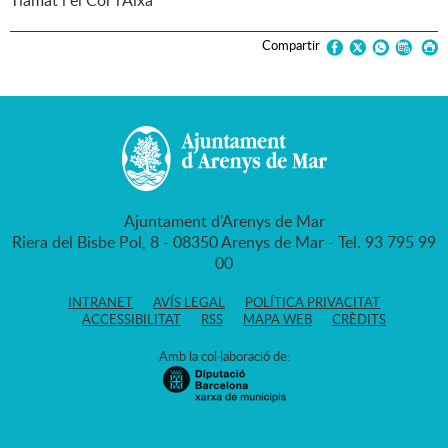
Tiamat i el Cor l'Aixa
Compartir
Ajuntament d'Arenys de Mar
Riera del Bisbe Pol, 8 - 08350 Arenys de Mar - Tel. 93 795 99
00
INTRANET
AVÍS LEGAL
POLÍTICA PRIVACITAT
ACCESSIBILITAT
RSS
MAPA WEB
CRÈDITS
Amb la col·laboració de: