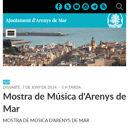
Portada
>
Agenda
>
07-06-
2014
>
Marcs
>
Culturals
>
2014
>
Activitats musicals
DISSABTE,
7
DE
JUNY
DE
2014
-
5 H TARDA
Mostra de Música d'Arenys de
Mar
MOSTRA DE MÚSICA D'ARENYS DE MAR