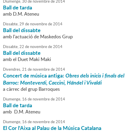
Diumenge,
30
de
novembre
de
2014
Ball de tarda
amb D.M. Ateneu
Dissabte,
29
de
novembre
de
2014
Ball del dissabte
amb l'actuació de Maskedos Grup
Dissabte,
22
de
novembre
de
2014
Ball del dissabte
amb el Duet Maki Maki
Divendres,
21
de
novembre
de
2014
Concert de música antiga:
Obres dels inicis i finals del
Barroc: Monteverdi, Caccini, Händel i Vivaldi
a càrrec del grup Barroques
Diumenge,
16
de
novembre
de
2014
Ball de tarda
amb D.M. Ateneu
Diumenge,
16
de
novembre
de
2014
El Cor l'Aixa al Palau de la Música Catalana