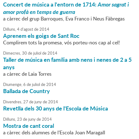
Concert de música a l'entorn de 1714:
Amor sagrat i
amor profà en temps de guerra
a càrrec del grup Barroques, Eva Franco i Neus Fàbregas
Dilluns,
4
d'
agost
de
2014
Aprenem els goigs de Sant Roc
Complirem tots la promesa, vós porteu-nos cap al cel!
Dimecres,
30
de
juliol
de
2014
Taller de música en família amb nens i nenes de 2 a 5
anys
a càrrec de Laia Torres
Diumenge,
6
de
juliol
de
2014
Ballada de Country
Divendres,
27
de
juny
de
2014
Revetlla dels 30 anys de l'Escola de Música
Dilluns,
23
de
juny
de
2014
Mostra de cant coral
a càrrec dels alumnes de l'Escola Joan Maragall