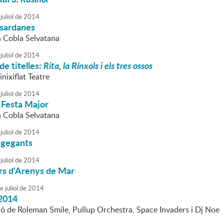
juliol
de
2014
 sardanes
a Cobla Selvatana
juliol
de
2014
de titelles:
Rita, la Rínxols i els tres ossos
inixiflat Teatre
juliol
de
2014
 Festa Major
a Cobla Selvatana
juliol
de
2014
 gegants
juliol
de
2014
rs d'Arenys de Mar
e
juliol
de
2014
2014
ió de Roleman Smile, Pullup Orchestra, Space Invaders i Dj Noe