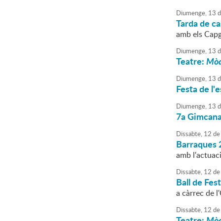
Diumenge,
13
d
Tarda de ca
amb els Cap
Diumenge,
13
d
Teatre:
Mòd
Diumenge,
13
d
Festa de l'
Diumenge,
13
d
7a Gimcana 
Dissabte,
12
de
Barraques 
amb l'actuac
Dissabte,
12
de
Ball de Fes
a càrrec de 
Dissabte,
12
de
Teatre:
Mòd