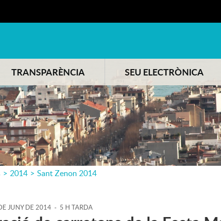
TRANSPARÈNCIA
SEU ELECTRÒNICA
s
>
2014
>
Sant Zenon 2014
DE
JUNY
DE
2014
-
5 H TARDA