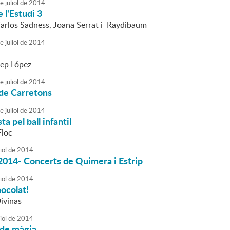
e
juliol
de
2014
 l'Estudi 3
Carlos Sadness, Joana Serrat i Raydibaum
e
juliol
de
2014
Pep López
e
juliol
de
2014
 de Carretons
e
juliol
de
2014
ta pel ball infantil
Floc
iol
de
2014
2014- Concerts de Quimera i Estrip
iol
de
2014
ocolat!
ivinas
iol
de
2014
 de màgia