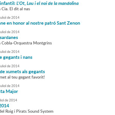
infantil:
L'Ot, Lou i el noi de la mandolina
 Cia. El dit al nas
uliol
de
2014
ne en honor al nostre patró Sant Zenon
uliol
de
2014
 sardanes
la Cobla-Orquestra Montgrins
uliol
de
2014
e gegants i nans
uliol
de
2014
 de xumets als gegants
met al teu gegant favorit!
uliol
de
2014
sta Major
liol
de
2014
2014
el Roig i Pirats Sound System