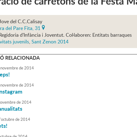
ació de carretons de la Festa 
Jove del C.C.Calisay
ra del Pare Fita, 31
Regidoria d'Infància i Joventut. Col·laboren: Entitats barraques
vitats juvenils
,
Sant Zenon 2014
Ó RELACIONADA
novembre
de
2014
reps!
novembre
de
2014
Instagram
ovembre
de
2014
anualitats
'
octubre
de
2014
ts!
octubre
de
2014