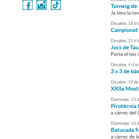
Torneig de
Ja tens la t
Dissabte,
18
d'
Campionat 
Dissabte,
11
d'
Jocs de Tau
Porta el teu 
Dissabte,
4
d'
oc
3 x 3 de bà
Dissabte,
19
de
XXIIa Most
Diumenge,
13
d
Pirotècnia 
a càrrec del
Diumenge,
13
d
Batucada fi
a càrrec de l