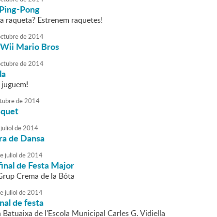
 Ping-Pong
eva raqueta? Estrenem raquetes!
octubre
de
2014
Wii Mario Bros
octubre
de
2014
la
i juguem!
tubre
de
2014
squet
juliol
de
2014
ra de Dansa
e
juliol
de
2014
final de Festa Major
 Grup Crema de la Bóta
e
juliol
de
2014
nal de festa
a Batuaixa de l'Escola Municipal Carles G. Vidiella