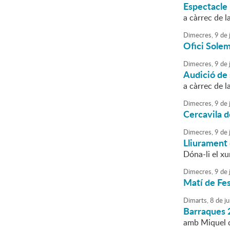
Espectacle 
a càrrec de la
Dimecres,
9
de
j
Ofici Solem
Dimecres,
9
de
j
Audició de
a càrrec de 
Dimecres,
9
de
j
Cercavila d
Dimecres,
9
de
j
Lliurament
Dóna-li el xu
Dimecres,
9
de
j
Matí de Fe
Dimarts,
8
de
ju
Barraques 
amb Miquel d