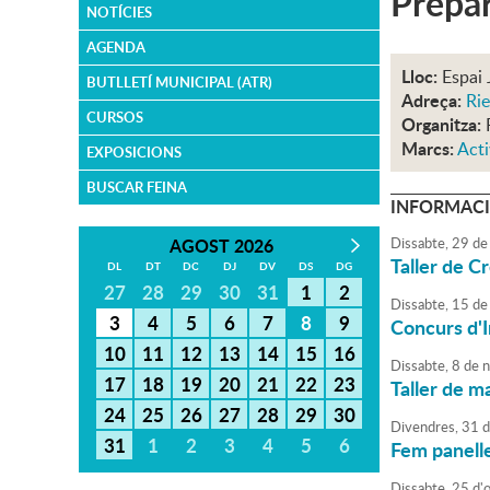
Prepar
NOTÍCIES
AGENDA
Lloc:
Espai 
BUTLLETÍ MUNICIPAL (ATR)
Adreça:
Rie
CURSOS
Organitza:
Marcs:
Acti
EXPOSICIONS
BUSCAR FEINA
INFORMACI
AGOST 2026
Dissabte,
29
de
Taller de C
DL
DT
DC
DJ
DV
DS
DG
27
28
29
30
31
1
2
Dissabte,
15
de
3
4
5
6
7
8
9
Concurs d'
10
11
12
13
14
15
16
Dissabte,
8
de
n
17
18
19
20
21
22
23
Taller de m
24
25
26
27
28
29
30
Divendres,
31
d
31
1
2
3
4
5
6
Fem panelle
Dissabte,
25
d'