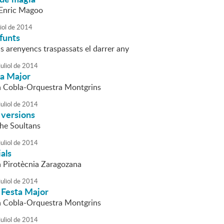
l'Enric Magoo
iol
de
2014
funts
s arenyencs traspassats el darrer any
uliol
de
2014
ta Major
la Cobla-Orquestra Montgrins
uliol
de
2014
 versions
The Soultans
uliol
de
2014
ials
la Pirotècnia Zaragozana
uliol
de
2014
 Festa Major
la Cobla-Orquestra Montgrins
uliol
de
2014