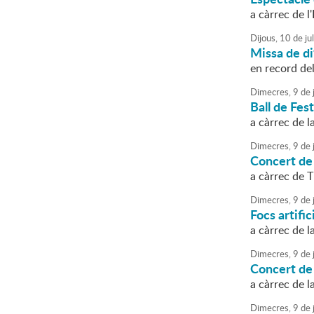
a càrrec de 
Dijous,
10
de
jul
Missa de di
en record del
Dimecres,
9
de
j
Ball de Fes
a càrrec de 
Dimecres,
9
de
j
Concert de
a càrrec de 
Dimecres,
9
de
j
Focs artific
a càrrec de 
Dimecres,
9
de
j
Concert de
a càrrec de 
Dimecres,
9
de
j