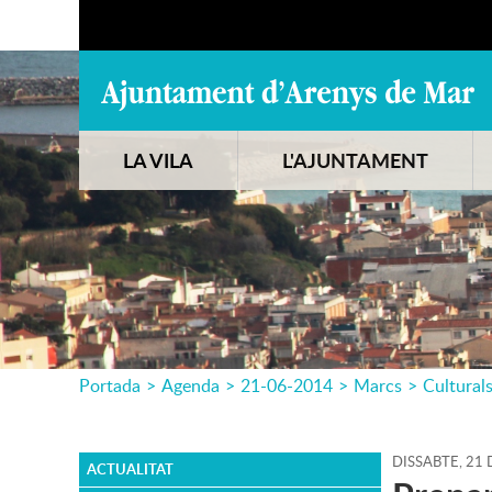
LA VILA
L'AJUNTAMENT
Portada
>
Agenda
>
21-06-2014
>
Marcs
>
Cultural
DISSABTE,
21
ACTUALITAT