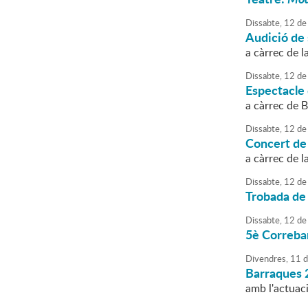
Dissabte,
12
de
Audició de
a càrrec de l
Dissabte,
12
de
Espectacle 
a càrrec de B
Dissabte,
12
de
Concert de
a càrrec de l
Dissabte,
12
de
Trobada de
Dissabte,
12
de
5è Correba
Divendres,
11
d
Barraques 
amb l'actuac