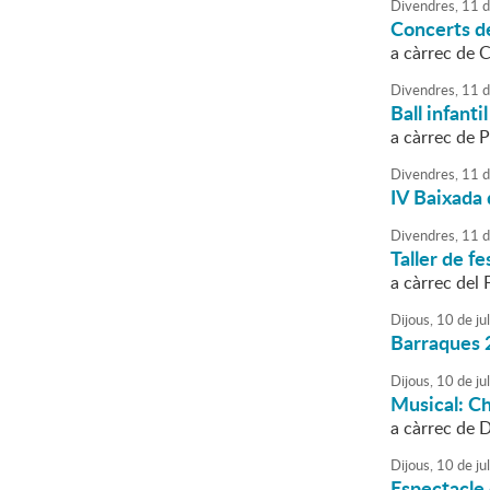
Divendres,
11
d
Concerts de
a càrrec de 
Divendres,
11
d
Ball infantil
a càrrec de 
Divendres,
11
d
IV Baixada
Divendres,
11
d
Taller de fes
a càrrec del 
Dijous,
10
de
jul
Barraques 
Dijous,
10
de
jul
Musical: Ch
a càrrec de D
Dijous,
10
de
jul
Espectacle