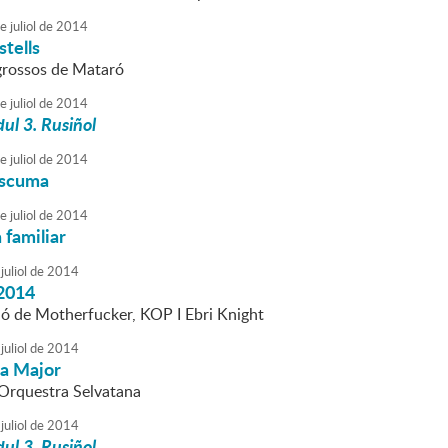
e
juliol
de
2014
stells
grossos de Mataró
e
juliol
de
2014
ul 3. Rusiñol
e
juliol
de
2014
escuma
e
juliol
de
2014
familiar
juliol
de
2014
2014
ió de Motherfucker, KOP I Ebri Knight
juliol
de
2014
ta Major
l'Orquestra Selvatana
juliol
de
2014
ul 3. Rusiñol