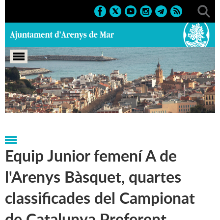
Portada
>
Notícies
>
Marcs
>
Esportius
>
Reconeixements
esportius
Equip Junior femení A de
l'Arenys Bàsquet, quartes
classificades del Campionat
de Catalunya Preferent