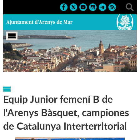
Portada
>
Notícies
>
Marcs
>
Esportius
>
Reconeixements
esportius
Equip Junior femení B de
l'Arenys Bàsquet, campiones
de Catalunya Interterritorial