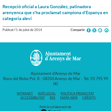
Recepció oficial a Laura González, patinadora
arenyenca que s'ha proclamat campiona d'Espanya en
categoria aleví
Publicat
l'
1
de
juliol
de
2014
Compartir
Ajuntament d'Arenys de Mar
Riera del Bisbe Pol, 8 - 08350 Arenys de Mar - Tel. 93 795 99
00
INTRANET
AVÍS LEGAL
POLÍTICA PRIVACITAT
ACCESSIBILITAT
RSS
MAPA WEB
CRÈDITS
Amb la col·laboració de: