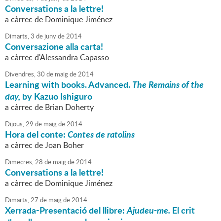
Conversations a la lettre!
a càrrec de Dominique Jiménez
Dimarts,
3
de
juny
de
2014
Conversazione alla carta!
a càrrec d'Alessandra Capasso
Divendres,
30
de
maig
de
2014
Learning with books. Advanced.
The Remains of the
day,
by Kazuo Ishiguro
a càrrec de Brian Doherty
Dijous,
29
de
maig
de
2014
Hora del conte:
Contes de ratolins
a càrrec de Joan Boher
Dimecres,
28
de
maig
de
2014
Conversations a la lettre!
a càrrec de Dominique Jiménez
Dimarts,
27
de
maig
de
2014
Xerrada-Presentació del llibre:
Ajudeu-me.
El crit