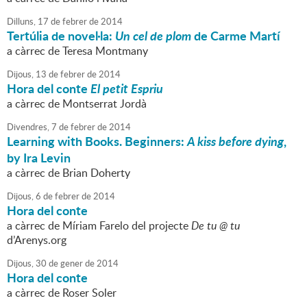
Dilluns,
17
de
febrer
de
2014
Tertúlia de novel·la:
Un cel de plom
de Carme Martí
a càrrec de Teresa Montmany
Dijous,
13
de
febrer
de
2014
Hora del conte
El petit Espriu
a càrrec de Montserrat Jordà
Divendres,
7
de
febrer
de
2014
Learning with Books. Beginners:
A kiss before dying
,
by Ira Levin
a càrrec de Brian Doherty
Dijous,
6
de
febrer
de
2014
Hora del conte
a càrrec de Míriam Farelo del projecte
De tu @ tu
d’Arenys.org
Dijous,
30
de
gener
de
2014
Hora del conte
a càrrec de Roser Soler