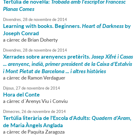
Tertúlia de novel·la:
Trobada amb l'escriptor Francesc
Planas Comes
Divendres,
28
de
novembre
de
2014
Learning with books. Beginners.
Heart of Darkness
by
Joseph Conrad
a càrrec de Brian Doherty
Divendres,
28
de
novembre
de
2014
Xerrades sobre arenyencs pretèrits.
Josep Xifré i Casas
... arenyenc, indià, primer president de la Caixa d'Estalvis
i Mont Pietat de Barcelona ... i altres històries
a càrrec de Ramon Verdaguer
Dijous,
27
de
novembre
de
2014
Hora del Conte
a càrrec d´Arenys Viu i Conviu
Dimecres,
26
de
novembre
de
2014
Tertúlia literària de l'Escola d'Adults:
Quadern d'Aram
,
de Maria Àngels Anglada
a càrrec de Paquita Zaragoza