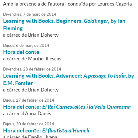
Amb la presència de l'autora i conduïda per Lourdes Cazorla
Divendres,
7
de
març
de
2014
Learning with Books. Beginners.
Goldfinger
, by Ian
Fleming
a càrrec de Brian Doherty
Dijous,
6
de
març
de
2014
Hora del conte
a càrrec de Maribel Illescas
Divendres,
28
de
febrer
de
2014
Learning with Books. Advanced:
A passage to India
, by
E.M. Forster
a càrrec de Brian Doherty
Dijous,
27
de
febrer
de
2014
Hora del conte:
El Rei Carnestoltes i la Vella Quaresma
a càrrec d'Anna Danés
Dijous,
20
de
febrer
de
2014
Hora del conte:
El flautista d'Hamelí
a càrrec de Danilo i Ivana