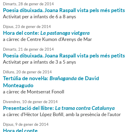
Dimarts,
28
de
gener
de
2014
Poesia dibuixada. Joana Raspall vista pels més petits
Activitat per a infants de 6 a 8 anys
Dijous,
23
de
gener
de
2014
Hora del conte:
La pastanaga viatgera
a càrrec de Centre Kumon d'Arenys de Mar
Dimarts,
21
de
gener
de
2014
Poesia dibuixada. Joana Raspall vista pels més petits
Activitat per a infants de 3 a 5 anys
Dilluns,
20
de
gener
de
2014
Tertúlia de novel·la:
Brañaganda
de David
Monteagudo
a càrrec de Montserrat Fonoll
Divendres,
10
de
gener
de
2014
Presentació del llibre:
La trama contra Catalunya
a càrrec d'Hèctor López Bofill, amb la presència de l'autor
Dijous,
9
de
gener
de
2014
Hora del conte