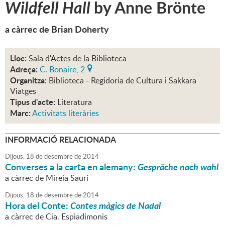
Wildfell Hall
by Anne Brönte
a càrrec de Brian Doherty
Lloc:
Sala d'Actes de la Biblioteca
Adreça:
C. Bonaire, 2
Organitza:
Biblioteca - Regidoria de Cultura i Sakkara
Viatges
Tipus d'acte:
Literatura
Marc:
Activitats literàries
INFORMACIÓ RELACIONADA
Dijous,
18
de
desembre
de
2014
Converses a la carta en alemany:
Gespräche nach wahl
a càrrec de Mireia Saurí
Dijous,
18
de
desembre
de
2014
Hora del Conte:
Contes màgics de Nadal
a càrrec de Cia. Espiadimonis