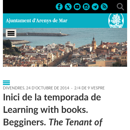
Portada
>
Agenda
>
24-10-
2014
>
Marcs
>
Culturals
>
2014
>
Activitats literàries
DIVENDRES,
24
D'
OCTUBRE
DE
2014
-
2/4 DE 9 VESPRE
Inici de la temporada de
Learning with books.
Begginers.
The Tenant of