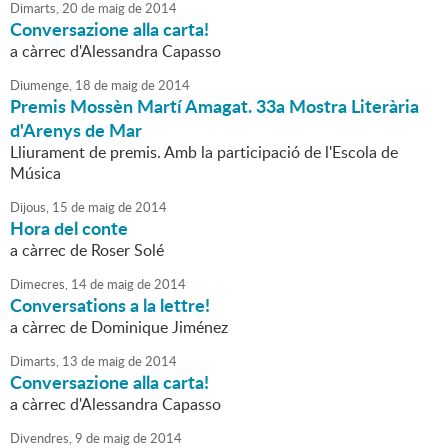
Dimarts,
20
de
maig
de
2014
Conversazione alla carta!
a càrrec d'Alessandra Capasso
Diumenge,
18
de
maig
de
2014
Premis Mossèn Martí Amagat. 33a Mostra Literària
d'Arenys de Mar
Lliurament de premis. Amb la participació de l'Escola de
Música
Dijous,
15
de
maig
de
2014
Hora del conte
a càrrec de Roser Solé
Dimecres,
14
de
maig
de
2014
Conversations a la lettre!
a càrrec de Dominique Jiménez
Dimarts,
13
de
maig
de
2014
Conversazione alla carta!
a càrrec d'Alessandra Capasso
Divendres,
9
de
maig
de
2014