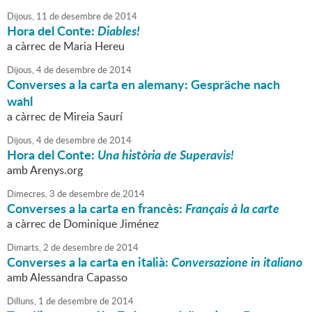
Dijous,
11
de
desembre
de
2014
Hora del Conte:
Diables!
a càrrec de Maria Hereu
Dijous,
4
de
desembre
de
2014
Converses a la carta en alemany: Gespräche nach
wahl
a càrrec de Mireia Saurí
Dijous,
4
de
desembre
de
2014
Hora del Conte:
Una història de Superavis!
amb Arenys.org
Dimecres,
3
de
desembre
de
2014
Converses a la carta en francès:
Français à la carte
a càrrec de Dominique Jiménez
Dimarts,
2
de
desembre
de
2014
Converses a la carta en italià:
Conversazione in italiano
amb Alessandra Capasso
Dilluns,
1
de
desembre
de
2014