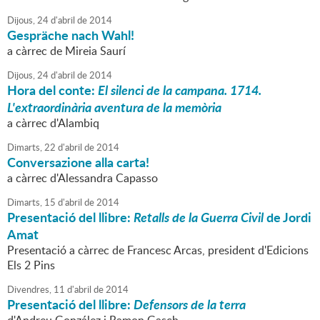
Dijous,
24
d'
abril
de
2014
Gespräche nach Wahl!
a càrrec de Mireia Saurí
Dijous,
24
d'
abril
de
2014
Hora del conte:
El silenci de la campana. 1714.
L'extraordinària aventura de la memòria
a càrrec d'Alambiq
Dimarts,
22
d'
abril
de
2014
Conversazione alla carta!
a càrrec d'Alessandra Capasso
Dimarts,
15
d'
abril
de
2014
Presentació del llibre:
Retalls de la Guerra Civil
de Jordi
Amat
Presentació a càrrec de Francesc Arcas, president d'Edicions
Els 2 Pins
Divendres,
11
d'
abril
de
2014
Presentació del llibre:
Defensors de la terra