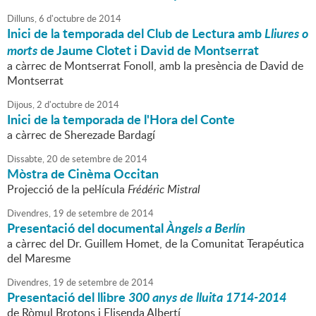
Dilluns,
6
d'
octubre
de
2014
Inici de la temporada del Club de Lectura amb
Lliures o
morts
de Jaume Clotet i David de Montserrat
a càrrec de Montserrat Fonoll, amb la presència de David de
Montserrat
Dijous,
2
d'
octubre
de
2014
Inici de la temporada de l'Hora del Conte
a càrrec de Sherezade Bardagí
Dissabte,
20
de
setembre
de
2014
Mòstra de Cinèma Occitan
Projecció de la pel·lícula
Frédéric Mistral
Divendres,
19
de
setembre
de
2014
Presentació del documental
Àngels a Berlín
a càrrec del Dr. Guillem Homet, de la Comunitat Terapéutica
del Maresme
Divendres,
19
de
setembre
de
2014
Presentació del llibre
300 anys de lluita 1714-2014
de Ròmul Brotons i Elisenda Albertí