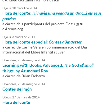
d'Andreu González i Ramon Gasch
Dijous,
10
d'
abril
de
2014
Hora del conte:
Hi havia una vegada un drac...i els seus
padrins
a càrrec dels participants del projecte De tu @ tu
d'Arenys.org
Dijous,
3
d'
abril
de
2014
Hora del conte especial:
Contes d'Andersen
a càrrec de Carme Vera en conmmemoració del Dia
Internacional del Llibre Infantil i Juvenil
Divendres,
28
de
març
de
2014
Learning with Books. Advanced.
The God of small
things
, by Arundhati Roy
a càrrec de Brian Doherty
Divendres,
28
de
març
de
2014
Contes del món
Dijous,
27
de
març
de
2014
Hora del conte