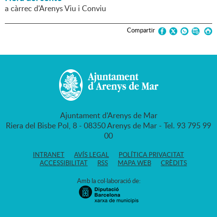
a càrrec d'Arenys Viu i Conviu
Compartir
Ajuntament d'Arenys de Mar
Riera del Bisbe Pol, 8 - 08350 Arenys de Mar - Tel. 93 795 99
00
INTRANET
AVÍS LEGAL
POLÍTICA PRIVACITAT
ACCESSIBILITAT
RSS
MAPA WEB
CRÈDITS
Amb la col·laboració de: