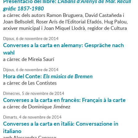
Presentació del llibre:
L'Abans d'Arenys de Mar. Recull
gràfic 1857-1980
a càrrec dels autors Ramon Bruguera, David Castañeda i
Joan Bellsolell, Roser Arís de l'Editorial Efadós, Hug Palou,
arxiver municipal i Joan Miquel Llodrà, regidor de Cultura
Dijous,
6
de
novembre
de
2014
Converses a la carta en alemany: Gespräche nach
wahl
a càrrec de Mireia Saurí
Dijous,
6
de
novembre
de
2014
Hora del Conte:
Els músics de Bremen
a càrrec de Les Contistes
Dimecres,
5
de
novembre
de
2014
Converses a la carta en francès: Français à la carte
a càrrec de Dominique Jiménez
Dimarts,
4
de
novembre
de
2014
Converses a la carta en italià: Conversazione in
italiano
amb Alessandra Capasso