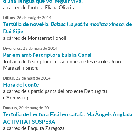
d'una llengua que vol seguir viva.
a càrrec de l'autora Eliana Oliveira
Dilluns,
26
de
maig
de
2014
Tertúlia de novel·la.
Balzac i la petita modista xinesa
, de
Dai Sijie
a càrrec de Montserrat Fonoll
Divendres,
23
de
maig
de
2014
Parlem amb l'escriptora Eulàlia Canal
Trobada de l'escriptora i els alumnes de les escoles Joan
Maragall i Sinera
Dijous,
22
de
maig
de
2014
Hora del conte
a càrrec dels participants del projecte De tu @ tu
d'Arenys.org
Dimarts,
20
de
maig
de
2014
Tertúlia de Lectura Fàcil en català: Ma Àngels Anglada
ACTIVITAT SUSPESA
a càrrec de Paquita Zaragoza