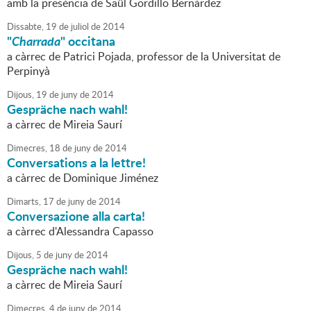
amb la presència de Saül Gordillo Bernàrdez
Dissabte,
19
de
juliol
de
2014
"
Charrada
" occitana
a càrrec de Patrici Pojada, professor de la Universitat de
Perpinyà
Dijous,
19
de
juny
de
2014
Gespräche nach wahl!
a càrrec de Mireia Saurí
Dimecres,
18
de
juny
de
2014
Conversations a la lettre!
a càrrec de Dominique Jiménez
Dimarts,
17
de
juny
de
2014
Conversazione alla carta!
a càrrec d'Alessandra Capasso
Dijous,
5
de
juny
de
2014
Gespräche nach wahl!
a càrrec de Mireia Saurí
Dimecres,
4
de
juny
de
2014