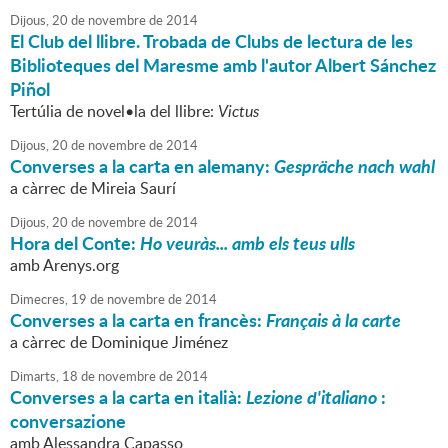
Dijous,
20
de
novembre
de
2014
El Club del llibre. Trobada de Clubs de lectura de les
Biblioteques del Maresme amb l'autor Albert Sánchez
Piñol
Tertúlia de novel•la del llibre:
Victus
Dijous,
20
de
novembre
de
2014
Converses a la carta en alemany:
Gespräche nach wahl
a càrrec de Mireia Saurí
Dijous,
20
de
novembre
de
2014
Hora del Conte:
Ho veuràs... amb els teus ulls
amb Arenys.org
Dimecres,
19
de
novembre
de
2014
Converses a la carta en francès:
Français à la carte
a càrrec de Dominique Jiménez
Dimarts,
18
de
novembre
de
2014
Converses a la carta en italià:
Lezione d'italiano
:
conversazione
amb Alessandra Capasso