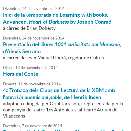
Divendres,
14
de
novembre
de
2014
Inici de la temporada de Learning with books.
Advanced.
Heart of Darkness
by Joseph Conrad
a càrrec de Brian Doherty
Divendres,
14
de
novembre
de
2014
Presentació del llibre:
1001 curiositats del Maresme
,
d'Alexis Serrano
a càrrec de Joan Miquel Llodrà, regidor de Cultura
Dijous,
13
de
novembre
de
2014
Hora del Conte
Dimarts,
11
de
novembre
de
2014
4a Trobada dels Clubs de Lectura de la XBM amb
l'obra
Un enemic del poble
, de Henrik Ibsen
adaptada i dirigida per Oriol Tarrasón, i representada per la
companyia de teatre 'Les Antonietes' al Teatre Atrium de
Viladecans
Divendres,
7
de
novembre
de
2014