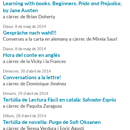
Learning with books. Beginners.
Pride and Prejudice
,
by Jane Austen
a càrrec de Brian Doherty
Dijous,
8
de
maig
de
2014
Gespräche nach wahl!!!
Converses a la carta en alemany a càrrec de Mireia Saurí
Dijous,
8
de
maig
de
2014
Hora del conte en anglès
a càrrec de la Vicky i la Frances
Dimecres,
30
d'
abril
de
2014
Conversations a la lettre!
a càrrec de Dominique Jiménez
Dimarts,
29
d'
abril
de
2014
Tertúlia de Lectura Fàcil en català:
Salvador Espriu
a càrrec de Paquita Zaragoza
Dilluns,
28
d'
abril
de
2014
Tertúlia de novel·la:
Purga
de Sofi Oksanen
a càrrec de Teresa Verdura i Enric Agustí