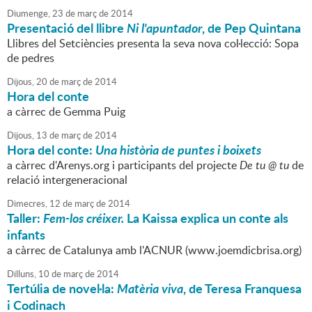
Diumenge,
23
de
març
de
2014
Presentació del llibre
Ni l'apuntador
, de Pep Quintana
Llibres del Setciències presenta la seva nova col·lecció: Sopa
de pedres
Dijous,
20
de
març
de
2014
Hora del conte
a càrrec de Gemma Puig
Dijous,
13
de
març
de
2014
Hora del conte:
Una història de puntes i boixets
a càrrec d'Arenys.org i participants del projecte
De tu @ tu
de
relació intergeneracional
Dimecres,
12
de
març
de
2014
Taller:
Fem-los créixer.
La Kaissa explica un conte als
infants
a càrrec de Catalunya amb l'ACNUR (www.joemdicbrisa.org)
Dilluns,
10
de
març
de
2014
Tertúlia de novel·la:
Matèria viva
, de Teresa Franquesa
i Codinach