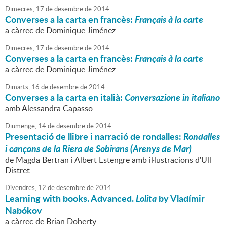
Dimecres,
17
de
desembre
de
2014
Converses a la carta en francès:
Français à la carte
a càrrec de Dominique Jiménez
Dimecres,
17
de
desembre
de
2014
Converses a la carta en francès:
Français à la carte
a càrrec de Dominique Jiménez
Dimarts,
16
de
desembre
de
2014
Converses a la carta en italià:
Conversazione in italiano
amb Alessandra Capasso
Diumenge,
14
de
desembre
de
2014
Presentació de llibre i narració de rondalles:
Rondalles
i cançons de la Riera de Sobirans (Arenys de Mar)
de Magda Bertran i Albert Estengre amb il·lustracions d'Ull
Distret
Divendres,
12
de
desembre
de
2014
Learning with books. Advanced.
Lolita
by Vladímir
Nabókov
a càrrec de Brian Doherty