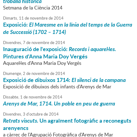
troballa històrica
Setmana de la Ciència 2014
Dimarts,
11
de
novembre
de
2014
Exposició:
El Maresme en la línia del temps de la Guerra
de Successió (1702 – 1714)
Divendres,
7
de
novembre
de
2014
Inauguració de l'exposició:
Records i aquarel·les.
Pintures d'Anna Maria Doy Vergés
Aquarel·les d'Anna Maria Doy Vergés
Diumenge,
2
de
novembre
de
2014
Exposició de dibuixos 1714:
El silenci de la campana
Exposició de dibuixos dels infants d'Arenys de Mar
Dissabte,
1
de
novembre
de
2014
Arenys de Mar, 1714. Un poble en peu de guerra
Divendres,
3
d'
octubre
de
2014
Retrats viscuts.
Un agraïment fotogràfic a reconeguts
arenyencs
a càrrec de l'Agrupació Fotogràfica d'Arenys de Mar