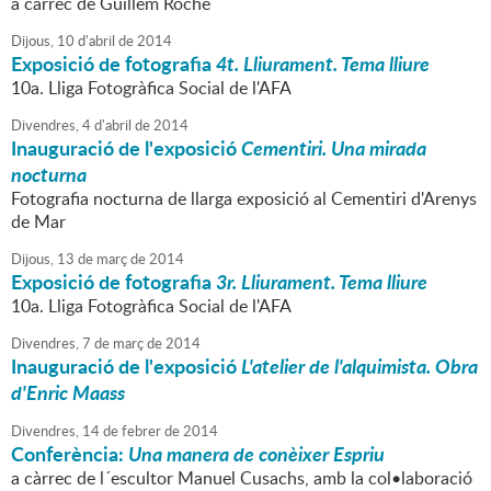
a càrrec de Guillem Roche
Dijous,
10
d'
abril
de
2014
Exposició de fotografia
4t. Lliurament. Tema lliure
10a. Lliga Fotogràfica Social de l'AFA
Divendres,
4
d'
abril
de
2014
Inauguració de l'exposició
Cementiri. Una mirada
nocturna
Fotografia nocturna de llarga exposició al Cementiri d'Arenys
de Mar
Dijous,
13
de
març
de
2014
Exposició de fotografia
3r. Lliurament. Tema lliure
10a. Lliga Fotogràfica Social de l'AFA
Divendres,
7
de
març
de
2014
Inauguració de l'exposició
L'atelier de l'alquimista. Obra
d'Enric Maass
Divendres,
14
de
febrer
de
2014
Conferència:
Una manera de conèixer Espriu
a càrrec de l´escultor Manuel Cusachs, amb la col•laboració