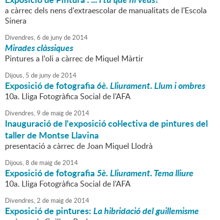
a càrrec dels nens d'extraescolar de manualitats de l'Escola
Sinera
Divendres,
6
de
juny
de
2014
Mirades clàssiques
Pintures a l'oli a càrrec de Miquel Màrtir
Dijous,
5
de
juny
de
2014
Exposició de fotografia
6è. Lliurament. Llum i ombres
10a. Lliga Fotogràfica Social de l'AFA
Divendres,
9
de
maig
de
2014
Inauguració de l'exposició col·lectiva de pintures del
taller de Montse Llavina
presentació a càrrec de Joan Miquel Llodrà
Dijous,
8
de
maig
de
2014
Exposició de fotografia
5è. Lliurament. Tema lliure
10a. Lliga Fotogràfica Social de l'AFA
Divendres,
2
de
maig
de
2014
Exposició de pintures:
La hibridació del guillemisme