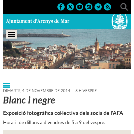
Portada
>
Agenda
>
04-11-
2014
>
Marcs
>
Culturals
>
2014
>
Exposicions 2014
DIMARTS,
4
DE
NOVEMBRE
DE
2014
-
8 H VESPRE
Blanc i negre
Exposició fotogràfica col·lectiva dels socis de l'AFA
Horari: de dilluns a divendres de 5 a 9 del vespre.