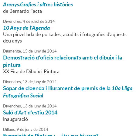
Arenys.Grafies i altres històries
de Bernardo Facta
Divendres,
4
de
juliol
de
2014
10 Anys de l'Agenda
Una pinzellada de portades, acudits i fotografies d'aquests
deu anys
Diumenge,
15
de
juny
de
2014
Demostració d'oficis relacionats amb el dibuix i la
pintura
XX Fira de Dibuix i Pintura
Divendres,
13
de
juny
de
2014
Sopar de cloenda i lliurament de premis de la
10a Lliga
Fotogràfica Social
Divendres,
13
de
juny
de
2014
Saló d'Art d'estiu 2014
Inauguració
Dilluns,
9
de
juny
de
2014
Exposició de Pintura :
... i tu que hi veus?