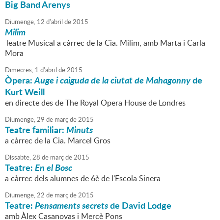
Big Band Arenys
Diumenge,
12
d'
abril
de
2015
Milim
Teatre Musical a càrrec de la Cia. Milim, amb Marta i Carla
Mora
Dimecres,
1
d'
abril
de
2015
Òpera:
Auge i caiguda de la ciutat de Mahagonny
de
Kurt Weill
en directe des de The Royal Opera House de Londres
Diumenge,
29
de
març
de
2015
Teatre familiar:
Minuts
a càrrec de la Cia. Marcel Gros
Dissabte,
28
de
març
de
2015
Teatre:
En el Bosc
a càrrec dels alumnes de 6è de l'Escola Sinera
Diumenge,
22
de
març
de
2015
Teatre:
Pensaments secrets
de David Lodge
amb Àlex Casanovas i Mercè Pons