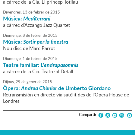
a càrrec de la Cia. El príncep Totilau
Divendres,
13
de
febrer
de
2015
Música:
Mediterrani
a càrrec d'Azzango Jazz Quartet
Diumenge,
8
de
febrer
de
2015
Música:
Sortir per la finestra
Nou disc de Marc Parrot
Diumenge,
1
de
febrer
de
2015
Teatre familiar:
L'endrapasomnis
a càrrec de la Cia. Teatre al Detall
Dijous,
29
de
gener
de
2015
Òpera:
Andrea Chènier
de Umberto Giordano
Retransmisión en directe via satèlit des de l'Opera House de
Londres
Compartir