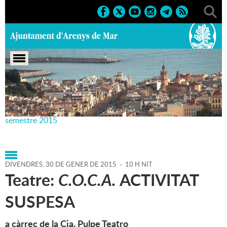
Portada
>
Agenda
>
30-01-
2015
>
Marcs
>
Culturals
>
2015
>
Teatre Principal 1r
semestre 2015
DIVENDRES,
30
DE
GENER
DE
2015
-
10 H NIT
Teatre:
C.O.C.A.
ACTIVITAT
SUSPESA
a càrrec de la Cia. Pulpe Teatro