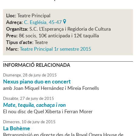
Lloc:
Teatre Principal
Adreça:
C. Església, 45-47
Organitza:
S.C. L'Esperança i Regidoria de Cultura
Preu:
8€ socis, 10€ anticipada i 12€ taquilla
Tipus d'acte:
Teatre
Marc:
Teatre Principal 1r semestre 2015
INFORMACIÓ RELACIONADA
Diumenge,
28
de
juny
de
2015
Nexus piano duo en concert
amb Joan Miquel Hernández i Mireia Fornells
Dissabte,
27
de
juny
de
2015
Mate, tequila, cachaça i ron
El nou disc de Quel Xiberta i Ferran Morer
Dimecres,
10
de
juny
de
2015
La Bohème
Retransmissió en directe des de la Royal Opera House de