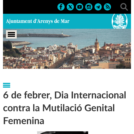
Portada
>
Regidories
>
Igualtat
>
Lluita contra la violència
masclista
6 de febrer, Dia Internacional
contra la Mutilació Genital
Femenina