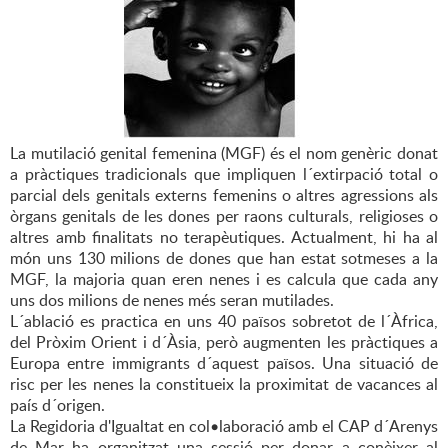
La mutilació genital femenina (MGF) és el nom genèric donat
a pràctiques tradicionals que impliquen l´extirpació total o
parcial dels genitals externs femenins o altres agressions als
òrgans genitals de les dones per raons culturals, religioses o
altres amb finalitats no terapèutiques. Actualment, hi ha al
món uns 130 milions de dones que han estat sotmeses a la
MGF, la majoria quan eren nenes i es calcula que cada any
uns dos milions de nenes més seran mutilades.
L´ablació es practica en uns 40 països sobretot de l´Àfrica,
del Pròxim Orient i d´Àsia, però augmenten les pràctiques a
Europa entre immigrants d´aquest països. Una situació de
risc per les nenes la constitueix la proximitat de vacances al
país d´origen.
La Regidoria d'Igualtat en col•laboració amb el CAP d´Arenys
de Mar ha organitzat una sessió per donar a conèixer al